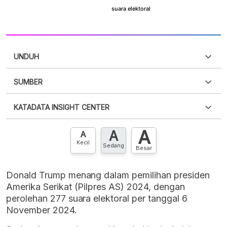
UNDUH
SUMBER
PDF
PNG
Silakan
login
untuk mengakses informasi ini
.
Belum
KATADATA INSIGHT CENTER
punya akun?
Silakan
Daftar sekarang
,
GRATIS!
XLS
EMBED
A
A
Hubungi sekarang »
A
Kecil
Sedang
Besar
Donald Trump menang dalam pemilihan presiden
Amerika Serikat (Pilpres AS) 2024, dengan
perolehan 277 suara elektoral per tanggal 6
November 2024.