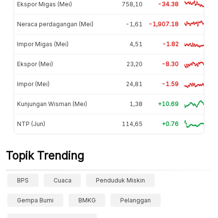
Ekspor Migas (Mei)
758,10
-34.38
Neraca perdagangan (Mei)
-1,61
-1,907.18
Impor Migas (Mei)
4,51
-1.82
Ekspor (Mei)
23,20
-8.30
Impor (Mei)
24,81
-1.59
Kunjungan Wisman (Mei)
1,38
+10.69
NTP (Jun)
114,65
+0.76
Topik Trending
BPS
Cuaca
Penduduk Miskin
Gempa Bumi
BMKG
Pelanggan