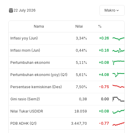
22 July 2026
Makro
Nama
Nilai
%
Inflasi yoy (Jun)
3,34%
+0.26
Inflasi mom (Jun)
0,44%
+0.16
Pertumbuhan ekonomi
5,11%
+0.08
Pertumbuhan ekonomi (yoy) (Q1)
5,61%
+4.08
Persentase kemiskinan (Des)
7,50%
-0.75
Gini rasio (Sem2)
0,38
0.00
Nilai Tukar USDIDR
18.059
+0.08
PDB ADHK (Q1)
3.447,70
-0.77