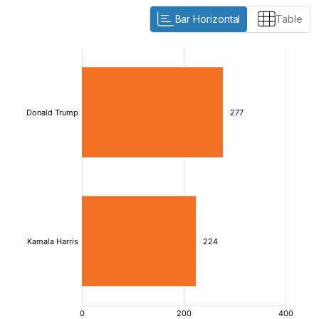
Bar Horizontal
Table
:
:
[/]
[/]
[bold]
[bold]