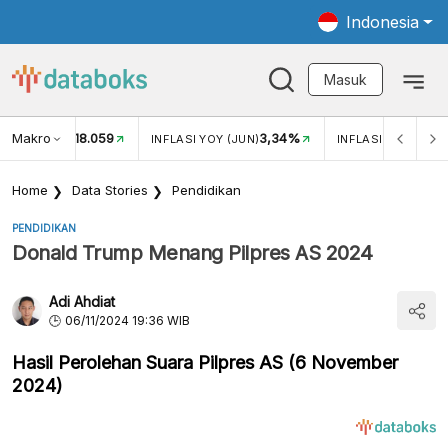
Indonesia
Masuk
Makro
18.059
3,34%
UKAR USD/IDR
INFLASI YOY (JUN)
INFLASI MOM (JUN
Home
Data Stories
Pendidikan
PENDIDIKAN
Donald Trump Menang Pilpres AS 2024
Adi Ahdiat
06/11/2024 19:36 WIB
Hasil Perolehan Suara Pilpres AS (6 November
2024)