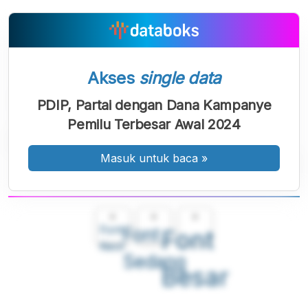
Akses
single data
PDIP, Partai dengan Dana Kampanye
Pemilu Terbesar Awal 2024
Masuk untuk baca
»
A
A
A
Font
Font
Font
Kecil
Sedang
Besar