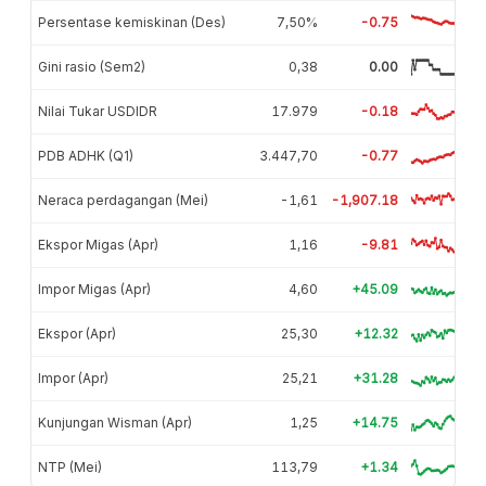
Persentase kemiskinan (Des)
7,50%
-0.75
Gini rasio (Sem2)
0,38
0.00
Nilai Tukar USDIDR
17.979
-0.18
PDB ADHK (Q1)
3.447,70
-0.77
Neraca perdagangan (Mei)
-1,61
-1,907.18
Ekspor Migas (Apr)
1,16
-9.81
Impor Migas (Apr)
4,60
+45.09
Ekspor (Apr)
25,30
+12.32
Impor (Apr)
25,21
+31.28
Kunjungan Wisman (Apr)
1,25
+14.75
NTP (Mei)
113,79
+1.34