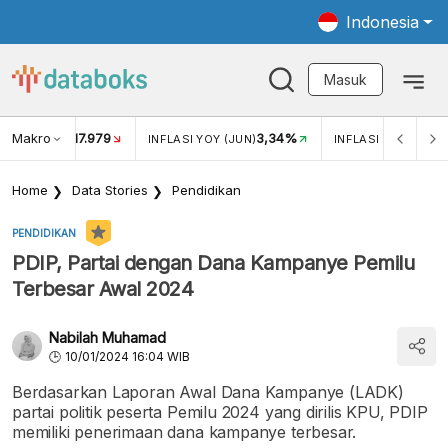
Indonesia
Masuk
Makro
17.979
3,34%
UKAR USD/IDR
INFLASI YOY (JUN)
INFLASI MOM (MEI)
Home
Data Stories
Pendidikan
PENDIDIKAN
PDIP, Partai dengan Dana Kampanye Pemilu
Terbesar Awal 2024
Nabilah Muhamad
10/01/2024 16:04 WIB
Berdasarkan Laporan Awal Dana Kampanye (LADK)
partai politik peserta Pemilu 2024 yang dirilis KPU, PDIP
memiliki penerimaan dana kampanye terbesar.