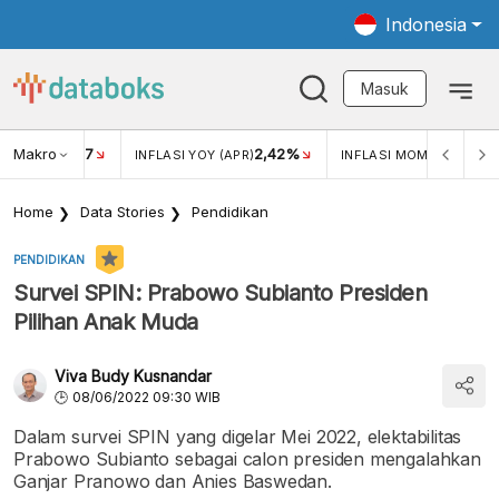
Indonesia
Masuk
Makro
17
2,42%
0,4
KAR USD/IDR
INFLASI YOY (APR)
INFLASI MOM (MAR)
Home
Data Stories
Pendidikan
PENDIDIKAN
Survei SPIN: Prabowo Subianto Presiden
Pilihan Anak Muda
Viva Budy Kusnandar
08/06/2022 09:30 WIB
Dalam survei SPIN yang digelar Mei 2022, elektabilitas
Prabowo Subianto sebagai calon presiden mengalahkan
Ganjar Pranowo dan Anies Baswedan.