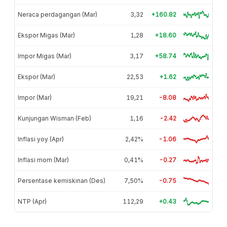
Neraca perdagangan (Mar)
3,32
+160.82
Ekspor Migas (Mar)
1,28
+18.60
Impor Migas (Mar)
3,17
+58.74
Ekspor (Mar)
22,53
+1.62
Impor (Mar)
19,21
-8.08
Kunjungan Wisman (Feb)
1,16
-2.42
Inflasi yoy (Apr)
2,42%
-1.06
Inflasi mom (Mar)
0,41%
-0.27
Persentase kemiskinan (Des)
7,50%
-0.75
NTP (Apr)
112,29
+0.43