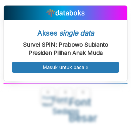
Akses
single data
Survei SPIN: Prabowo Subianto
Presiden Pilihan Anak Muda
Masuk untuk baca
»
A
A
A
Font
Font
Font
Kecil
Sedang
Besar