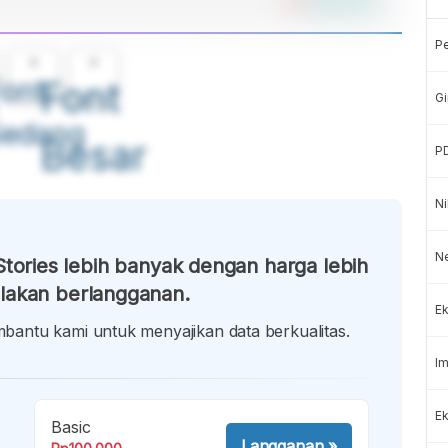
P
A
A
ont
Font
Gi
Sedang
Besar
P
Ni
N
tories lebih banyak dengan harga lebih
lakan berlangganan.
Ek
antu kami untuk menyajikan data berkualitas.
Im
Ek
Basic
Langganan
»