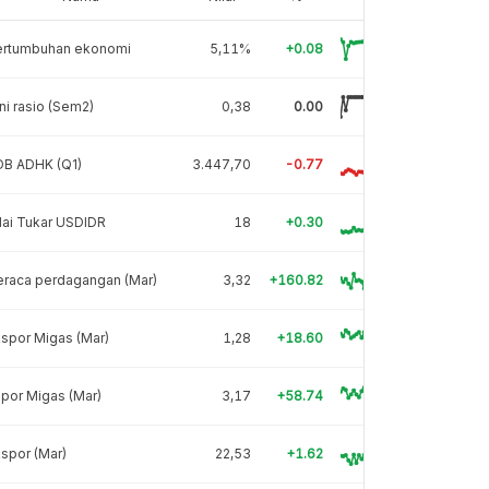
ertumbuhan ekonomi
5,11%
+0.08
ni rasio (Sem2)
0,38
0.00
DB ADHK (Q1)
3.447,70
-0.77
lai Tukar USDIDR
18
+0.30
eraca perdagangan (Mar)
3,32
+160.82
spor Migas (Mar)
1,28
+18.60
por Migas (Mar)
3,17
+58.74
spor (Mar)
22,53
+1.62