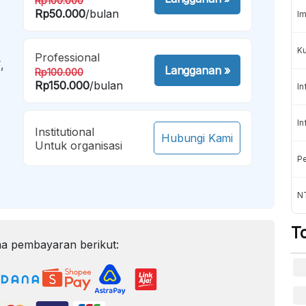
Rp100.000
Rp50.000
/bulan
Im
K
Professional
,
Langganan
»
Rp100.000
Rp150.000
/bulan
In
In
Institutional
Hubungi Kami
Untuk organisasi
Pe
NT
T
a pembayaran berikut: