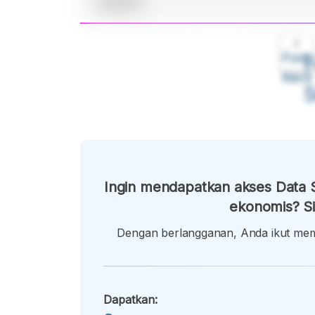
A
Font
F
Kecil
Ingin mendapatkan akses Data S
ekonomis? Si
Dengan berlangganan, Anda ikut memb
Dapatkan: