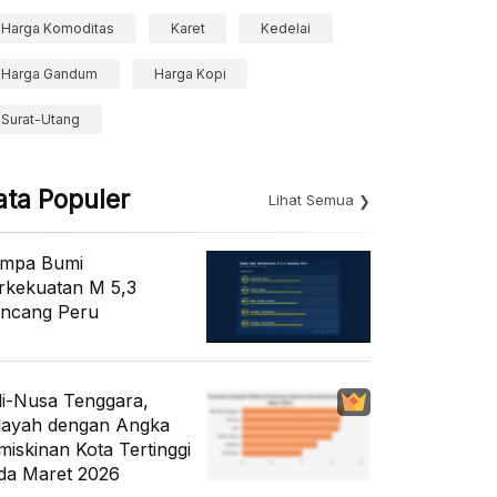
Harga Komoditas
Karet
Kedelai
Harga Gandum
Harga Kopi
Surat-Utang
ata Populer
Lihat Semua
mpa Bumi
rkekuatan M 5,3
ncang Peru
li-Nusa Tenggara,
layah dengan Angka
miskinan Kota Tertinggi
da Maret 2026