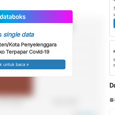
s
single data
ten/Kota Penyelenggara
iko Terpapar Covid-19
k untuk baca
»
D