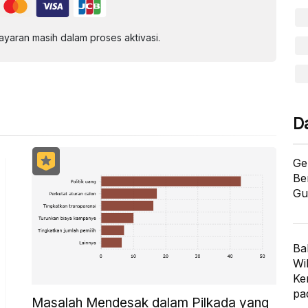
aran masih dalam proses aktivasi.
D
Ge
Be
Gu
Ba
Wi
Ke
pa
Masalah Mendesak dalam Pilkada yang