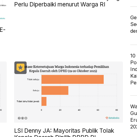
Perlu Diperbaiki menurut Warga RI
Ge
Se
E-
de
10
Po
In
Ka
Pe
Wa
Gu
Er
20
LSI Denny JA: Mayoritas Publik Tolak