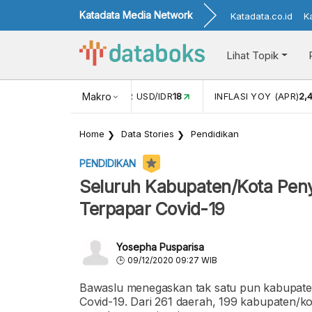
Katadata Media Network
Katadata.co.id
K
Lihat Topik
 (FEB)
1,16
NILAI TUKAR USD/IDR
Makro
18
INFLASI YOY (APR)
2,
Home
Data Stories
Pendidikan
PENDIDIKAN
Seluruh Kabupaten/Kota Peny
Terpapar Covid-19
Yosepha Pusparisa
09/12/2020 09:27 WIB
Bawaslu menegaskan tak satu pun kabupaten
Covid-19. Dari 261 daerah, 199 kabupaten/k