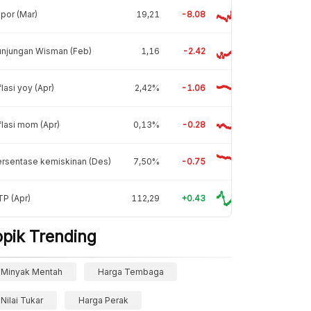
por (Mar)
19,21
-8.08
unjungan Wisman (Feb)
1,16
-2.42
flasi yoy (Apr)
2,42%
-1.06
flasi mom (Apr)
0,13%
-0.28
rsentase kemiskinan (Des)
7,50%
-0.75
P (Apr)
112,29
+0.43
opik Trending
Minyak Mentah
Harga Tembaga
Nilai Tukar
Harga Perak