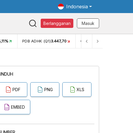
Indonesia
Berlangganan
Masuk
5,11%
PDB ADHK (Q1)
3.447,70
GINI RASIO (SEM2)
0,38
UNDUH
PDF
PNG
XLS
EMBED
SUMBER