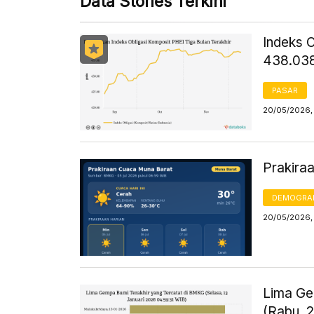
Data Stories Terkini
Indeks O
438.038
PASAR
20/05/2026,
Prakira
DEMOGRA
20/05/2026,
Lima Ge
(Rabu, 