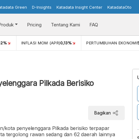
atadata Green
D-Insights
Katadata Insight Center
KatadataOto
Produk
Pricing
Tentang Kami
FAQ
42%
INFLASI MOM (APR)
0,13%
PERTUMBUHAN EKONOMI
elenggara Pilkada Berisiko
Bagikan
/kota penyelenggara Pilkada berisiko terpapar
ota tergolong rawan sedang dan 62 daerah lainnya