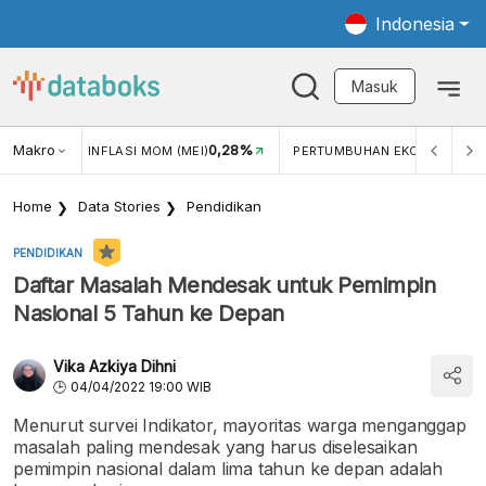
Indonesia
Masuk
Makro
0,28%
5,11%
LASI MOM (MEI)
PERTUMBUHAN EKONOMI
PERTUMBU
Home
Data Stories
Pendidikan
PENDIDIKAN
Daftar Masalah Mendesak untuk Pemimpin
Nasional 5 Tahun ke Depan
Vika Azkiya Dihni
04/04/2022 19:00 WIB
Menurut survei Indikator, mayoritas warga menganggap
masalah paling mendesak yang harus diselesaikan
pemimpin nasional dalam lima tahun ke depan adalah