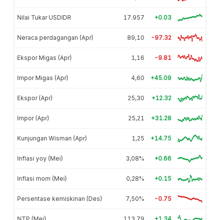
Nilai Tukar USDIDR
17.957
+0.03
Neraca perdagangan (Apr)
89,10
-97.32
Ekspor Migas (Apr)
1,16
-9.81
Impor Migas (Apr)
4,60
+45.09
Ekspor (Apr)
25,30
+12.32
Impor (Apr)
25,21
+31.28
Kunjungan Wisman (Apr)
1,25
+14.75
Inflasi yoy (Mei)
3,08%
+0.66
Inflasi mom (Mei)
0,28%
+0.15
Persentase kemiskinan (Des)
7,50%
-0.75
NTP (Mei)
113,79
+1.34