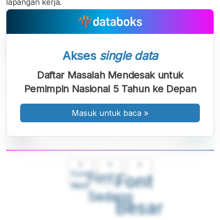
lapangan kerja.
Akses
single data
Daftar Masalah Mendesak untuk
Pemimpin Nasional 5 Tahun ke Depan
Masuk untuk baca
»
A
A
A
Font
Font
Font
Kecil
Sedang
Besar