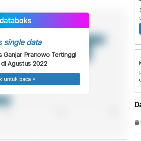
s
single data
es Ganjar Pranowo Tertinggi
I di Agustus 2022
k untuk baca
»
D