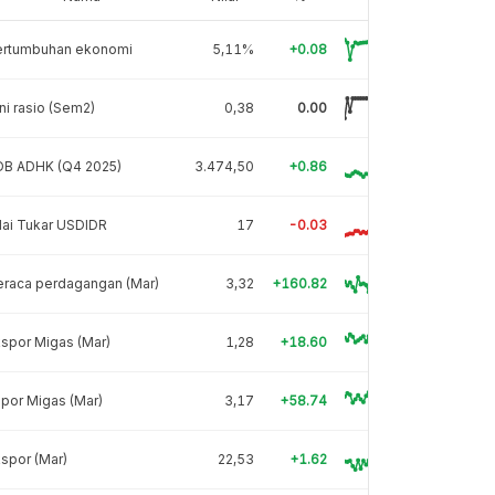
ertumbuhan ekonomi
5,11%
+0.08
ni rasio (Sem2)
0,38
0.00
DB ADHK (Q4 2025)
3.474,50
+0.86
lai Tukar USDIDR
17
-0.03
eraca perdagangan (Mar)
3,32
+160.82
spor Migas (Mar)
1,28
+18.60
por Migas (Mar)
3,17
+58.74
spor (Mar)
22,53
+1.62