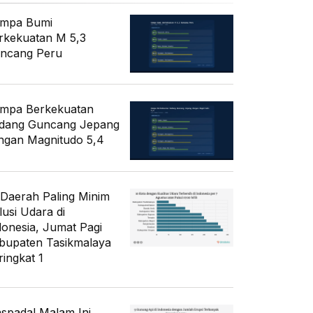
mpa Bumi
rkekuatan M 5,3
ncang Peru
mpa Berkekuatan
dang Guncang Jepang
ngan Magnitudo 5,4
 Daerah Paling Minim
lusi Udara di
donesia, Jumat Pagi
bupaten Tasikmalaya
ringkat 1
spada! Malam Ini