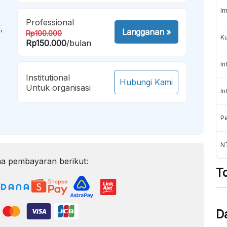
Im
Professional
,
Langganan
»
Rp100.000
K
Rp150.000
/bulan
In
Institutional
Hubungi Kami
Untuk organisasi
In
Pe
NT
a pembayaran berikut:
T
D