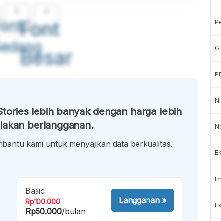
A
A
ont
Font
P
Sedang
Gi
Besar
P
Ni
tories lebih banyak dengan harga lebih
lakan berlangganan.
N
antu kami untuk menyajikan data berkualitas.
Ek
Im
Basic
Langganan
»
Rp100.000
Ek
Rp50.000
/bulan