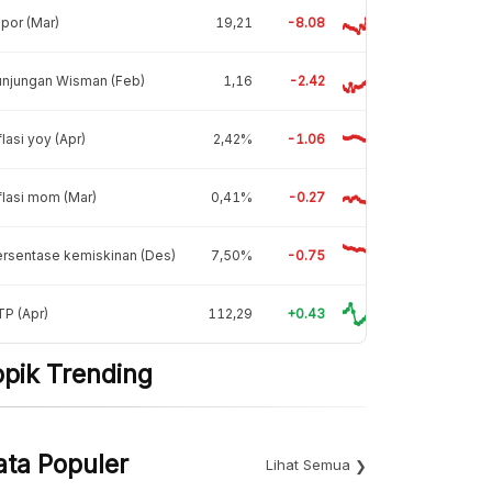
por (Mar)
19,21
-8.08
unjungan Wisman (Feb)
1,16
-2.42
flasi yoy (Apr)
2,42%
-1.06
flasi mom (Mar)
0,41%
-0.27
rsentase kemiskinan (Des)
7,50%
-0.75
P (Apr)
112,29
+0.43
opik Trending
ata Populer
Lihat Semua