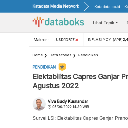
Katadata Media Network
Katadata.co.id
K
Lihat Topik
 (FEB)
1,16
NILAI TUKAR USD/IDR
Makro
17
INFLASI YOY (APR)
2,
Home
Data Stories
Pendidikan
PENDIDIKAN
Elektabilitas Capres Ganjar P
Agustus 2022
Viva Budy Kusnandar
05/09/2022 14:30 WIB
Survei LSI: Elektabilitas Capres Ganjar Pra