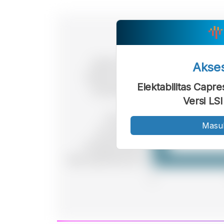
Akse
Elektabilitas Capr
Versi LS
Masu