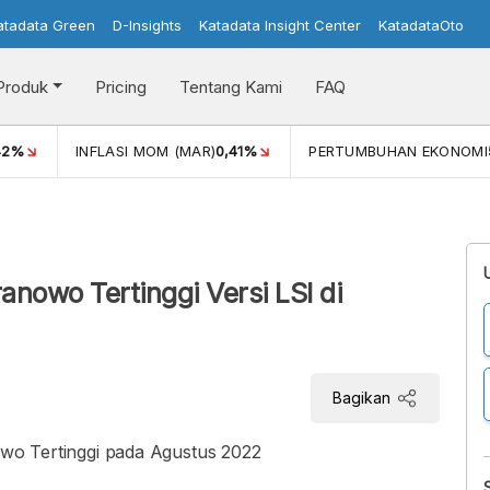
atadata Green
D-Insights
Katadata Insight Center
KatadataOto
Produk
Pricing
Tentang Kami
FAQ
42%
INFLASI MOM (MAR)
0,41%
PERTUMBUHAN EKONOMI
ranowo Tertinggi Versi LSI di
Bagikan
nowo Tertinggi pada Agustus 2022