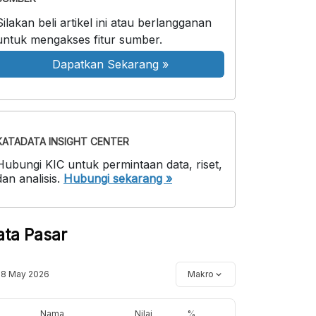
Silakan beli artikel ini atau berlangganan
untuk mengakses fitur sumber.
Dapatkan Sekarang
»
KATADATA INSIGHT CENTER
Hubungi KIC untuk permintaan data, riset,
dan analisis.
Hubungi sekarang »
ata Pasar
18 May 2026
Makro
Nama
Nilai
%