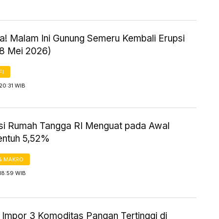
! Malam Ini Gunung Semeru Kembali Erupsi
18 Mei 2026)
FI
20:31 WIB
i Rumah Tangga RI Menguat pada Awal
entuh 5,52%
& MAKRO
18:59 WIB
 Impor 3 Komoditas Pangan Tertinggi di