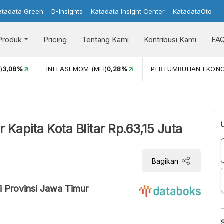
atadata Green
D-Insights
Katadata Insight Center
KatadataOto
Produk
Pricing
Tentang Kami
Kontribusi Kami
FA
)
3,08%
INFLASI MOM (MEI)
0,28%
PERTUMBUHAN EKON
apita Kota Blitar Rp.63,15 Juta
Bagikan
 Provinsi Jawa Timur