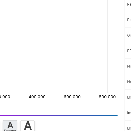
P
Pe
Gi
P
Ni
Ne
Ek
Im
A
A
Ek
Sedang