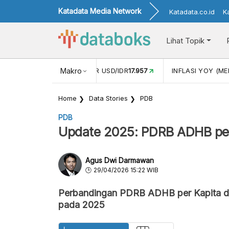
Katadata Media Network
Katadata.co.id
K
Lihat Topik
 (APR)
1,25
NILAI TUKAR USD/IDR
Makro
17.957
INFLASI YOY (MEI
Home
Data Stories
PDB
PDB
Update 2025: PDRB ADHB per K
Agus Dwi Darmawan
29/04/2026 15:22 WIB
Perbandingan PDRB ADHB per Kapita di
pada 2025