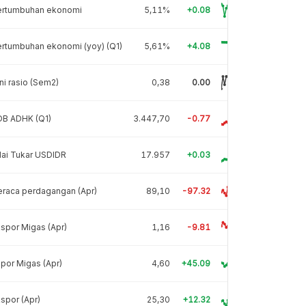
ertumbuhan ekonomi
5,11%
+0.08
rtumbuhan ekonomi (yoy) (Q1)
5,61%
+4.08
ni rasio (Sem2)
0,38
0.00
DB ADHK (Q1)
3.447,70
-0.77
lai Tukar USDIDR
17.957
+0.03
raca perdagangan (Apr)
89,10
-97.32
spor Migas (Apr)
1,16
-9.81
por Migas (Apr)
4,60
+45.09
spor (Apr)
25,30
+12.32