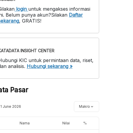
Silakan
login
untuk mengakses informasi
ni
.
Belum punya akun?
Silakan
Daftar
sekarang
,
GRATIS!
KATADATA INSIGHT CENTER
Hubungi KIC untuk permintaan data, riset,
dan analisis.
Hubungi sekarang »
ata Pasar
11 June 2026
Makro
Nama
Nilai
%