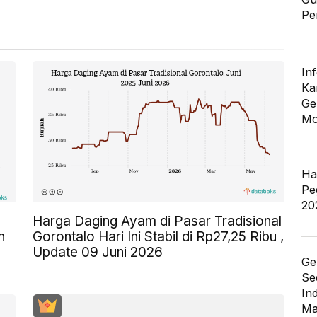
Pe
In
Ka
Ge
Mo
Ha
Pe
20
Harga Daging Ayam di Pasar Tradisional
n
Gorontalo Hari Ini Stabil di Rp27,25 Ribu ,
Update 09 Juni 2026
Ge
Se
In
Ma