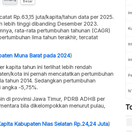
Besar
Im
catat Rp.63,15 juta/kapita/tahun data per 2025.
 lebih tinggi dibanding Desember 2023.
Ku
mnya, rata-rata pertumbuhan tahunan (CAGR)
 pertumbuhan lima tahun terakhir, tercatat
In
paten Muna Barat pada 2024
)
In
kapita tahun ini terlihat lebih rendah
ten/kota ini pernah mencatatkan pertumbuhan
Pe
ada tahun 2014. Sedangkan pertumbuhan
i angka -5,75%.
N
in di provinsi Jawa Timur, PDRB ADHB per
sementara bila dikelompokkan menurut pulau,
T
ita Kabupaten Nias Selatan Rp.24,24 Juta
)