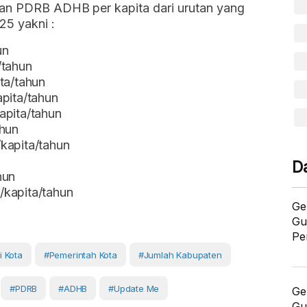
gan PDRB ADHB per kapita dari urutan yang
25 yakni :
un
/tahun
ta/tahun
apita/tahun
apita/tahun
ahun
kapita/tahun
D
hun
/kapita/tahun
Ge
Gu
Pe
i Kota
#pemerintah Kota
#Jumlah Kabupaten
#PDRB
#ADHB
#Update Me
Ge
Gu