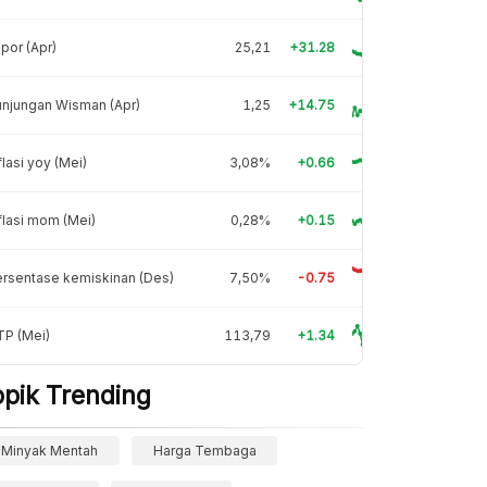
por (Apr)
25,21
+31.28
njungan Wisman (Apr)
1,25
+14.75
flasi yoy (Mei)
3,08%
+0.66
flasi mom (Mei)
0,28%
+0.15
rsentase kemiskinan (Des)
7,50%
-0.75
TP (Mei)
113,79
+1.34
opik Trending
Minyak Mentah
Harga Tembaga