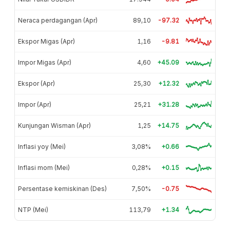
Neraca perdagangan (Apr)
89,10
-97.32
Ekspor Migas (Apr)
1,16
-9.81
Impor Migas (Apr)
4,60
+45.09
Ekspor (Apr)
25,30
+12.32
Impor (Apr)
25,21
+31.28
Kunjungan Wisman (Apr)
1,25
+14.75
Inflasi yoy (Mei)
3,08%
+0.66
Inflasi mom (Mei)
0,28%
+0.15
Persentase kemiskinan (Des)
7,50%
-0.75
NTP (Mei)
113,79
+1.34