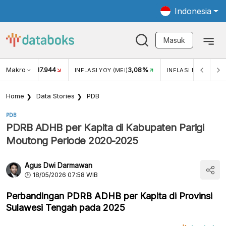
Indonesia
Masuk
Makro
17.944
3,08%
UKAR USD/IDR
INFLASI YOY (MEI)
INFLASI MOM (MEI)
Home
Data Stories
PDB
PDB
PDRB ADHB per Kapita di Kabupaten Parigi
Moutong Periode 2020-2025
Agus Dwi Darmawan
18/05/2026 07:58 WIB
Perbandingan PDRB ADHB per Kapita di Provinsi
Sulawesi Tengah pada 2025