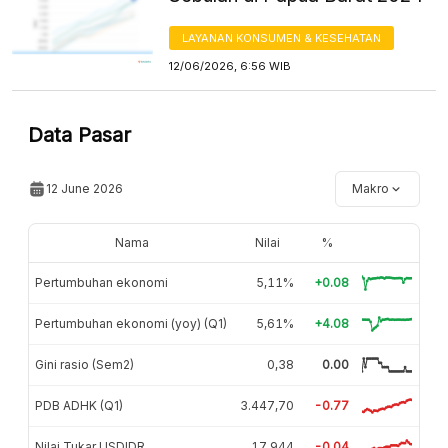
LAYANAN KONSUMEN & KESEHATAN
12/06/2026, 6:56 WIB
Data Pasar
12 June 2026
Makro
Nama
Nilai
%
Pertumbuhan ekonomi
5,11%
+0.08
Pertumbuhan ekonomi (yoy) (Q1)
5,61%
+4.08
Gini rasio (Sem2)
0,38
0.00
PDB ADHK (Q1)
3.447,70
-0.77
Nilai Tukar USDIDR
17.944
-0.04