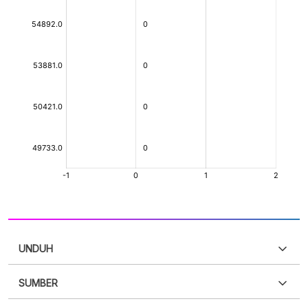
UNDUH
SUMBER
PDF
PNG
Silakan
login
untuk mengakses informasi ini
.
Belum