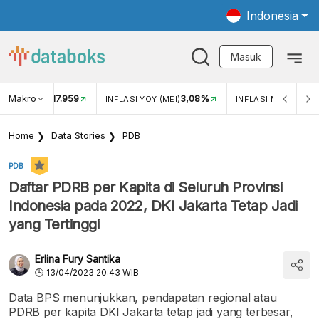
Indonesia
Masuk
Makro
17.959
3,08%
UKAR USD/IDR
INFLASI YOY (MEI)
INFLASI MOM (MEI)
Home
Data Stories
PDB
PDB
Daftar PDRB per Kapita di Seluruh Provinsi
Indonesia pada 2022, DKI Jakarta Tetap Jadi
yang Tertinggi
Erlina Fury Santika
13/04/2023 20:43 WIB
Data BPS menunjukkan, pendapatan regional atau
PDRB per kapita DKI Jakarta tetap jadi yang terbesar,