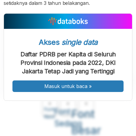
setidaknya dalam 3 tahun belakangan.
Akses
single data
Daftar PDRB per Kapita di Seluruh
Provinsi Indonesia pada 2022, DKI
Jakarta Tetap Jadi yang Tertinggi
Masuk untuk baca
»
A
A
A
Font
Font
Font
Kecil
Sedang
Besar