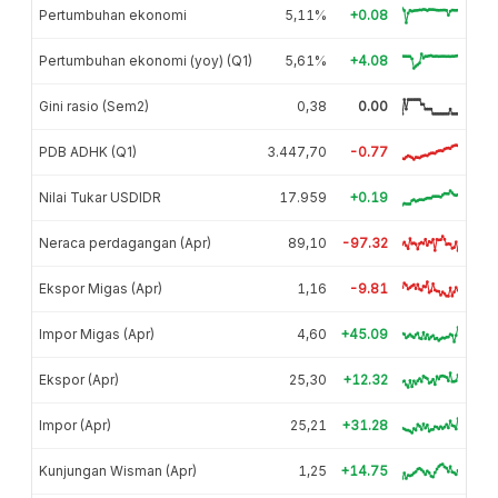
Pertumbuhan ekonomi
5,11%
+0.08
Pertumbuhan ekonomi (yoy) (Q1)
5,61%
+4.08
Gini rasio (Sem2)
0,38
0.00
PDB ADHK (Q1)
3.447,70
-0.77
Nilai Tukar USDIDR
17.959
+0.19
Neraca perdagangan (Apr)
89,10
-97.32
Ekspor Migas (Apr)
1,16
-9.81
Impor Migas (Apr)
4,60
+45.09
Ekspor (Apr)
25,30
+12.32
Impor (Apr)
25,21
+31.28
Kunjungan Wisman (Apr)
1,25
+14.75