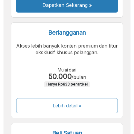
Dapatkan Sekarang
»
Berlangganan
Akses lebih banyak konten premium dan fitur
eksklusif khusus pelanggan.
Mulai dari
50.000
/bulan
Hanya Rp833 per artikel
Lebih detail »
Beli Satuan