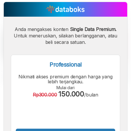
Anda mengakses konten
Single Data Premium.
Untuk meneruskan, silakan berlangganan, atau
beli secara satuan.
Professional
Nikmati akses premium dengan harga yang
lebih terjangkau.
Mulai dari
A
A
A
150.000
Rp300.000
/bulan
Font
Font
Font
Kecil
Sedang
Besar