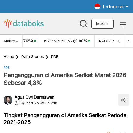
Indonesia
Masuk
Makro
17.959
3,08%
UKAR USD/IDR
INFLASI YOY (MEI)
INFLASI MOM (MEI)
Home
Data Stories
PDB
PDB
Pengangguran di Amerika Serikat Maret 2026
Sebesar 4,3%
Agus Dwi Darmawan
10/05/2026 05:35 WIB
Tingkat Pengangguran di Amerika Serikat Periode
2021-2026