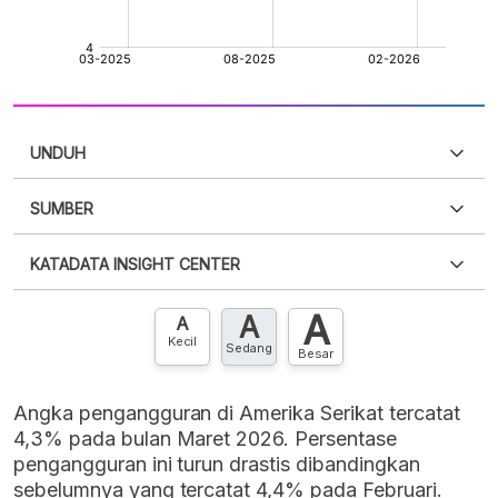
UNDUH
SUMBER
PDF
PNG
Silakan
login
untuk mengakses informasi ini
.
Belum
KATADATA INSIGHT CENTER
punya akun?
Silakan
Daftar sekarang
,
GRATIS!
XLS
EMBED
A
A
Hubungi sekarang »
A
Kecil
Sedang
Besar
Angka pengangguran di Amerika Serikat tercatat
4,3% pada bulan Maret 2026. Persentase
pengangguran ini turun drastis dibandingkan
sebelumnya yang tercatat 4,4% pada Februari.