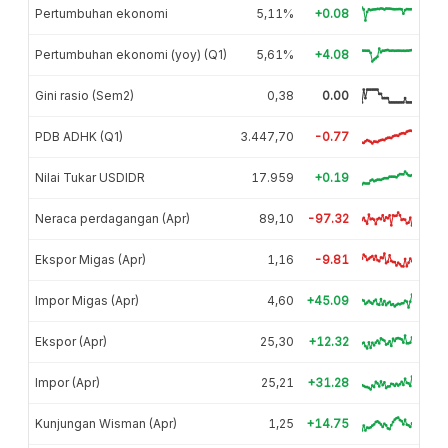
Pertumbuhan ekonomi
5,11%
+0.08
Pertumbuhan ekonomi (yoy) (Q1)
5,61%
+4.08
Gini rasio (Sem2)
0,38
0.00
PDB ADHK (Q1)
3.447,70
-0.77
Nilai Tukar USDIDR
17.959
+0.19
Neraca perdagangan (Apr)
89,10
-97.32
Ekspor Migas (Apr)
1,16
-9.81
Impor Migas (Apr)
4,60
+45.09
Ekspor (Apr)
25,30
+12.32
Impor (Apr)
25,21
+31.28
Kunjungan Wisman (Apr)
1,25
+14.75