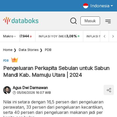
Indonesia
Masuk
Makro
17.944
3,08%
UKAR USD/IDR
INFLASI YOY (MEI)
INFLASI MOM (MEI)
Home
Data Stories
PDB
PDB
Pengeluaran Perkapita Sebulan untuk Sabun
Mandi Kab. Mamuju Utara | 2024
Agus Dwi Darmawan
05/06/2026 16:07 WIB
Nilai ini setara dengan 16,5 persen dari pengeluaran
perawatan, 33 persen dari pengeluaran kecantikan,
serta 40 persen dari pengeluaran makanan jadi per