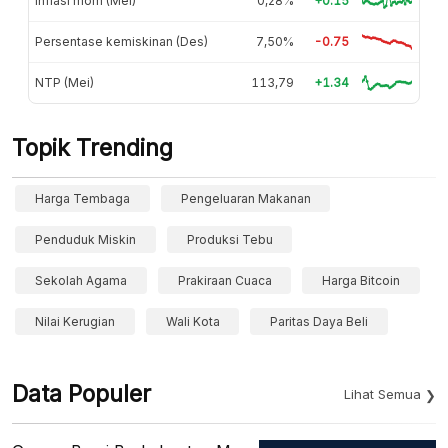
Inflasi mom (Mei)
0,28%
+0.15
Persentase kemiskinan (Des)
7,50%
-0.75
NTP (Mei)
113,79
+1.34
Topik Trending
Harga Tembaga
Pengeluaran Makanan
Penduduk Miskin
Produksi Tebu
Sekolah Agama
Prakiraan Cuaca
Harga Bitcoin
Nilai Kerugian
Wali Kota
Paritas Daya Beli
Data Populer
Lihat Semua