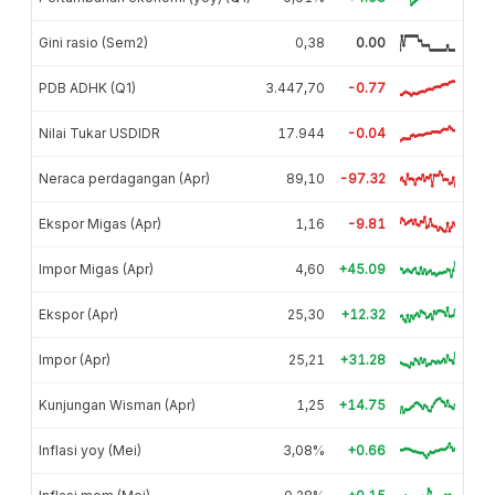
Gini rasio (Sem2)
0,38
0.00
PDB ADHK (Q1)
3.447,70
-0.77
Nilai Tukar USDIDR
17.944
-0.04
Neraca perdagangan (Apr)
89,10
-97.32
Ekspor Migas (Apr)
1,16
-9.81
Impor Migas (Apr)
4,60
+45.09
Ekspor (Apr)
25,30
+12.32
Impor (Apr)
25,21
+31.28
Kunjungan Wisman (Apr)
1,25
+14.75
Inflasi yoy (Mei)
3,08%
+0.66