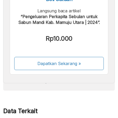
Langsung baca artikel
“Pengeluaran Perkapita Sebulan untuk
Sabun Mandi Kab. Mamuju Utara | 2024”.
Kami menerima pembayaran berikut:
Rp10.000
Dapatkan Sekarang
»
Beberapa metode pembayaran masih dalam
proses aktivasi.
Data Terkait