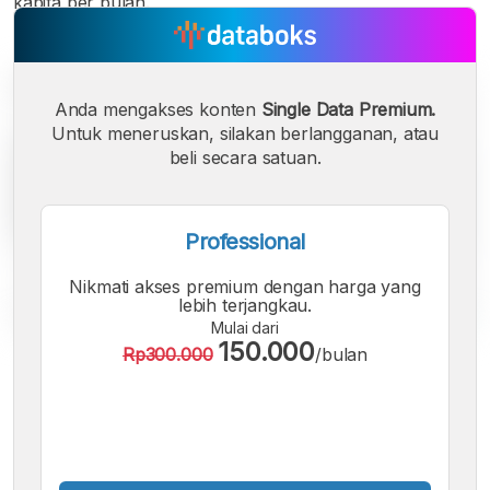
kapita per bulan.
Anda mengakses konten
Single Data Premium.
Untuk meneruskan, silakan berlangganan, atau
beli secara satuan.
Professional
Nikmati akses premium dengan harga yang
lebih terjangkau.
Mulai dari
150.000
Rp300.000
/bulan
A
A
A
Font
Font
Font
Kecil
Sedang
Besar