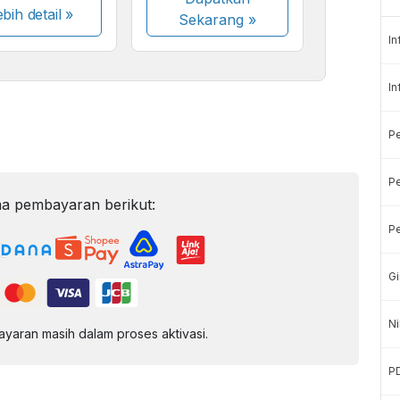
bih detail »
Sekarang
»
In
In
P
Pe
a pembayaran berikut:
Pe
Gi
Ni
aran masih dalam proses aktivasi.
P