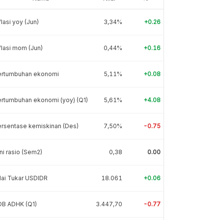
flasi yoy (Jun)
3,34%
+0.26
flasi mom (Jun)
0,44%
+0.16
ertumbuhan ekonomi
5,11%
+0.08
rtumbuhan ekonomi (yoy) (Q1)
5,61%
+4.08
rsentase kemiskinan (Des)
7,50%
-0.75
ni rasio (Sem2)
0,38
0.00
lai Tukar USDIDR
18.061
+0.06
DB ADHK (Q1)
3.447,70
-0.77