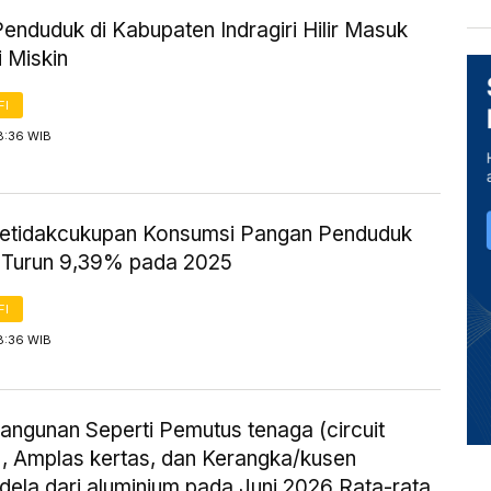
nduduk di Kabupaten Indragiri Hilir Masuk
 Miskin
FI
8:36 WIB
etidakcukupan Konsumsi Pangan Penduduk
g Turun 9,39% pada 2025
FI
8:36 WIB
angunan Seperti Pemutus tenaga (circuit
), Amplas kertas, dan Kerangka/kusen
ndela dari aluminium pada Juni 2026 Rata-rata