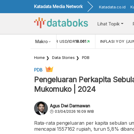
Katadata Media Network
Katadata.co.id
K
Lihat Topik
 (MEI)
1,38
NILAI TUKAR USD/IDR
Makro
18.061
INFLASI YOY (JU
Home
Data Stories
PDB
PDB
Pengeluaran Perkapita Sebula
Mukomuko | 2024
Agus Dwi Darmawan
03/04/2026 16:09 WIB
Rata-rata pengeluaran per kapita sebulan
mencapai 1557162 rupiah, turun 5,8% diban