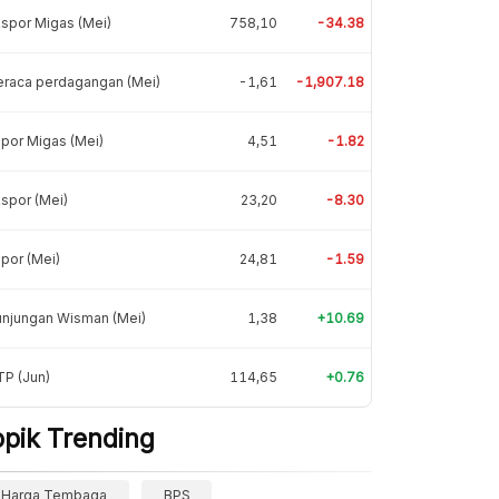
spor Migas (Mei)
758,10
-34.38
eraca perdagangan (Mei)
-1,61
-1,907.18
por Migas (Mei)
4,51
-1.82
spor (Mei)
23,20
-8.30
por (Mei)
24,81
-1.59
unjungan Wisman (Mei)
1,38
+10.69
P (Jun)
114,65
+0.76
opik Trending
Harga Tembaga
BPS