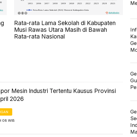
Me
ng
Rata-rata Lama Sekolah di Kabupaten
Musi Rawas Utara Masih di Bawah
In
Rata-rata Nasional
Ka
Ge
Mo
Ge
Gu
Pe
spor Mesin Industri Tertentu Kausus Provinsi
pril 2026
Ge
NGAN
Se
9:08 WIB
In
Ma