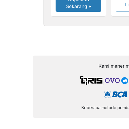
Le
Sekarang
»
Kami menerim
Beberapa metode pembay