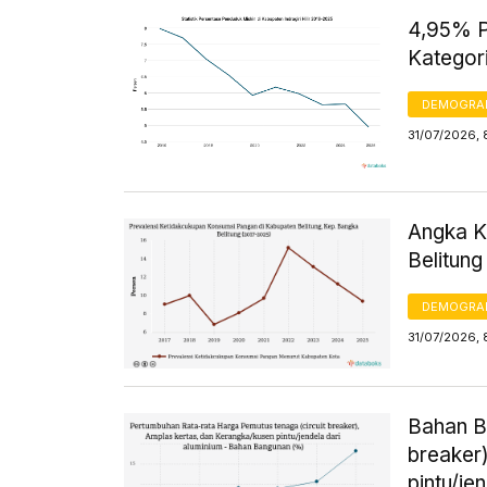
4,95% Pe
Kategori
DEMOGRA
31/07/2026, 
Angka K
Belitun
DEMOGRA
31/07/2026, 
Bahan B
breaker
pintu/je