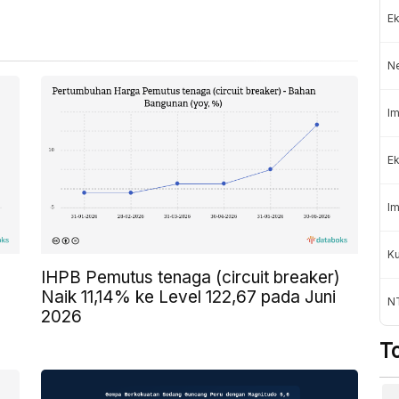
Ek
N
Im
Ek
Im
K
IHPB Pemutus tenaga (circuit breaker)
Naik 11,14% ke Level 122,67 pada Juni
NT
2026
T