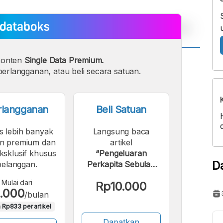
konten
Single Data Premium.
A
A
erlangganan, atau beli secara satuan.
ont
Font
Sedang
Besar
rlangganan
Beli Satuan
s lebih banyak
Langsung baca
n premium dan
artikel
eksklusif khusus
“Pengeluaran
D
pelanggan.
Perkapita Sebulan
untuk Perawatan
Mulai dari
Rp10.000
Kulit Kab.
.000
/bulan
Mukomuko | 2024”.
 Rp833 per artikel
Dapatkan