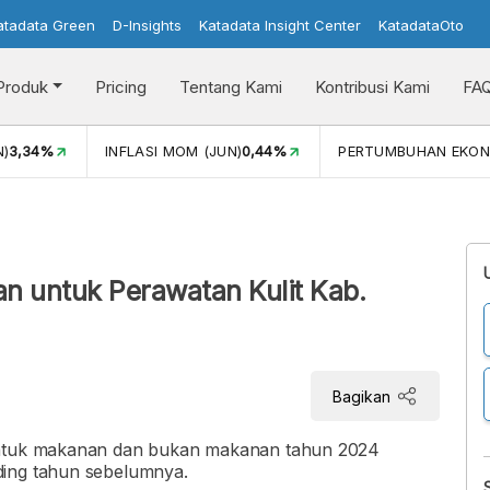
atadata Green
D-Insights
Katadata Insight Center
KatadataOto
Produk
Pricing
Tentang Kami
Kontribusi Kami
FA
N)
3,34%
INFLASI MOM (JUN)
0,44%
PERTUMBUHAN EKON
n untuk Perawatan Kulit Kab.
Bagikan
 untuk makanan dan bukan makanan tahun 2024
ding tahun sebelumnya.