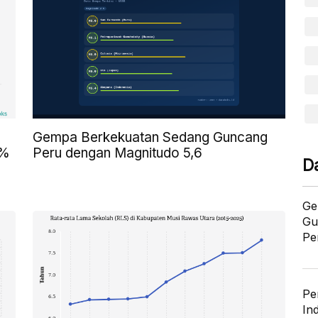
Gempa Berkekuatan Sedang Guncang
9%
Peru dengan Magnitudo 5,6
D
Ge
Gu
Pe
Pe
In