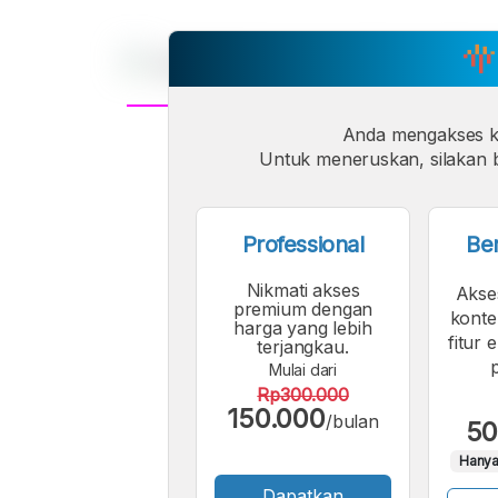
Anda mengakses 
A
Font
Untuk meneruskan, silakan b
F
Kecil
Professional
Be
Nikmati akses
Akse
premium dengan
konte
harga yang lebih
fitur 
terjangkau.
Mulai dari
Rp300.000
150.000
/bulan
50
Hanya
Dapatkan