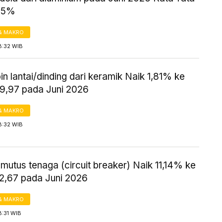
,95%
& MAKRO
8:32 WIB
n lantai/dinding dari keramik Naik 1,81% ke
09,97 pada Juni 2026
& MAKRO
8:32 WIB
utus tenaga (circuit breaker) Naik 11,14% ke
22,67 pada Juni 2026
& MAKRO
8:31 WIB