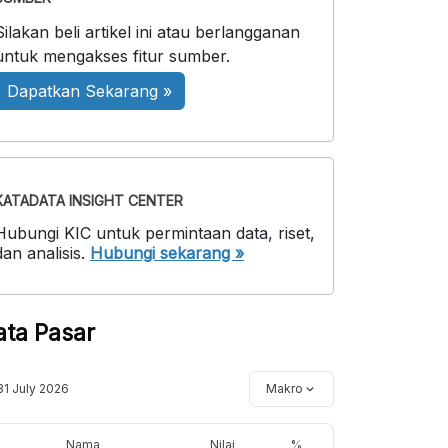
Silakan beli artikel ini atau berlangganan
untuk mengakses fitur sumber.
Dapatkan Sekarang »
KATADATA INSIGHT CENTER
Hubungi KIC untuk permintaan data, riset,
dan analisis.
Hubungi sekarang »
ata Pasar
31 July 2026
Makro
Nama
Nilai
%