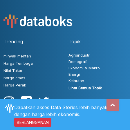
Trending
Topik
Agroindustri
minyak mentah
Demografi
Harga Tembaga
Ekonomi & Makro
Nilai Tukar
Energi
harga emas
Kelautan
Harga Perak
Lihat Semua Topik
Dapatkan akses Data Stories lebih banyak
dengan harga lebih ekonomis.
BERLANGGANAN
Aturan Pengguna
FAQ
Hubungi Kami
Kebijakan Privasi
Disclaimer