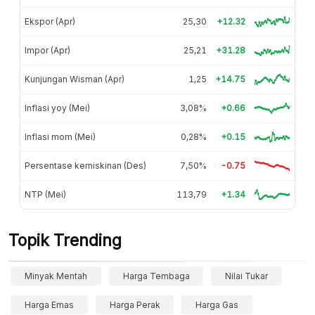
Ekspor (Apr)
25,30
+12.32
Impor (Apr)
25,21
+31.28
Kunjungan Wisman (Apr)
1,25
+14.75
Inflasi yoy (Mei)
3,08%
+0.66
Inflasi mom (Mei)
0,28%
+0.15
Persentase kemiskinan (Des)
7,50%
-0.75
NTP (Mei)
113,79
+1.34
Topik Trending
Minyak Mentah
Harga Tembaga
Nilai Tukar
Harga Emas
Harga Perak
Harga Gas