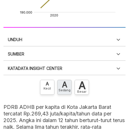
UNDUH
SUMBER
PDF
PNG
Silakan
login
untuk mengakses informasi ini
.
Belum
KATADATA INSIGHT CENTER
punya akun?
Silakan
Daftar sekarang
,
GRATIS!
XLS
EMBED
A
A
Hubungi sekarang »
A
Kecil
Sedang
Besar
PDRB ADHB per kapita di Kota Jakarta Barat
tercatat Rp.269,43 juta/kapita/tahun data per
2025. Angka ini dalam 12 tahun berturut-turut terus
naik. Selama lima tahun terakhir, rata-rata