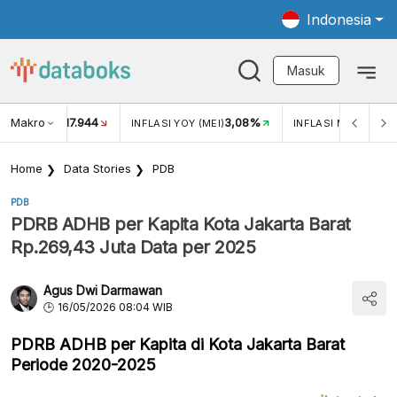
Indonesia
Masuk
Makro
17.944
3,08%
UKAR USD/IDR
INFLASI YOY (MEI)
INFLASI MOM (MEI)
Home
Data Stories
PDB
PDB
PDRB ADHB per Kapita Kota Jakarta Barat
Rp.269,43 Juta Data per 2025
Agus Dwi Darmawan
16/05/2026 08:04 WIB
PDRB ADHB per Kapita di Kota Jakarta Barat
Periode 2020-2025