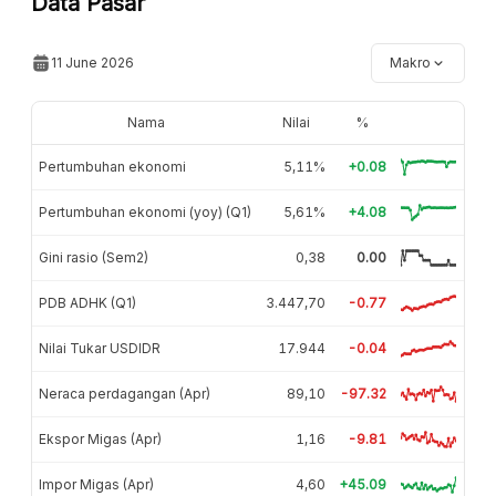
Data Pasar
11 June 2026
Makro
Nama
Nilai
%
Pertumbuhan ekonomi
5,11%
+0.08
Pertumbuhan ekonomi (yoy) (Q1)
5,61%
+4.08
Gini rasio (Sem2)
0,38
0.00
PDB ADHK (Q1)
3.447,70
-0.77
Nilai Tukar USDIDR
17.944
-0.04
Neraca perdagangan (Apr)
89,10
-97.32
Ekspor Migas (Apr)
1,16
-9.81
Impor Migas (Apr)
4,60
+45.09