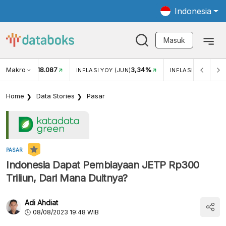
Indonesia
Masuk
Makro
18.087
3,34%
UKAR USD/IDR
INFLASI YOY (JUN)
INFLASI MOM (JUN
Home
Data Stories
Pasar
PASAR
Indonesia Dapat Pembiayaan JETP Rp300
Triliun, Dari Mana Duitnya?
Adi Ahdiat
08/08/2023 19:48 WIB