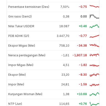
Persentase kemiskinan (Des)
7,50%
-0.75
Gini rasio (Sem2)
0,38
0.00
Nilai Tukar USDIDR
18.087
+0.46
PDB ADHK (Q1)
3.447,70
-0.77
Ekspor Migas (Mei)
758,10
-34.38
Neraca perdagangan (Mei)
-1,61
-1,907.18
Impor Migas (Mei)
4,51
-1.82
Ekspor (Mei)
23,20
-8.30
Impor (Mei)
24,81
-1.59
Kunjungan Wisman (Mei)
1,38
+10.69
NTP (Jun)
114,65
+0.76