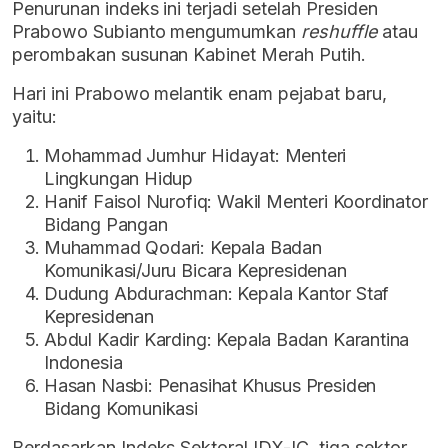
Penurunan indeks ini
terjadi setelah Presiden
Prabowo Subianto mengumumkan
reshuffle
atau
perombakan susunan Kabinet Merah Putih.
Hari ini
Prabowo melantik enam pejabat baru,
yaitu:
Mohammad Jumhur Hidayat: Menteri
Lingkungan Hidup
Hanif Faisol Nurofiq: Wakil Menteri Koordinator
Bidang Pangan
Muhammad Qodari: Kepala Badan
Komunikasi/Juru Bicara Kepresidenan
Dudung Abdurachman: Kepala Kantor Staf
Kepresidenan
Abdul Kadir Karding: Kepala Badan Karantina
Indonesia
Hasan Nasbi: Penasihat Khusus Presiden
Bidang Komunikasi
Berdasarkan Indeks Sektoral IDX-IC, tiga sektor