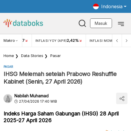
Indonesia
Masuk
Makro
17
2,42%
0,4
KAR USD/IDR
INFLASI YOY (APR)
INFLASI MOM (MAR)
Home
Data Stories
Pasar
PASAR
IHSG Melemah setelah Prabowo Reshuffle
Kabinet (Senin, 27 April 2026)
Nabilah Muhamad
27/04/2026 17:40 WIB
Indeks Harga Saham Gabungan (IHSG) 28 April
2025-27 April 2026