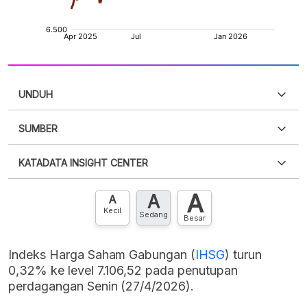
UNDUH
SUMBER
PDF
PNG
Silakan
login
untuk mengakses informasi ini
.
Belum
KATADATA INSIGHT CENTER
punya akun?
Silakan
Daftar sekarang
,
GRATIS!
XLS
EMBED
A
A
Hubungi sekarang »
A
Kecil
Sedang
Besar
Indeks Harga Saham Gabungan (
IHSG
) turun
0,32% ke level 7.106,52 pada penutupan
perdagangan Senin (27/4/2026).