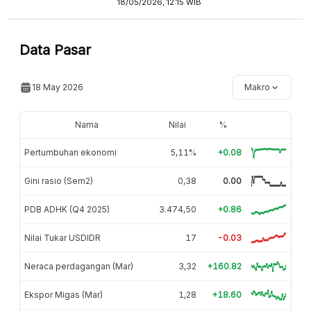
18/05/2026, 12:15 WIB
Data Pasar
18 May 2026
Makro
Nama
Nilai
%
Pertumbuhan ekonomi
5,11%
+0.08
Gini rasio (Sem2)
0,38
0.00
PDB ADHK (Q4 2025)
3.474,50
+0.86
Nilai Tukar USDIDR
17
-0.03
Neraca perdagangan (Mar)
3,32
+160.82
Ekspor Migas (Mar)
1,28
+18.60