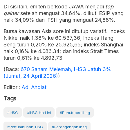
Di sisi lain, emiten berkode JAWA menjadi
top
gainer
setelah menguat 34,64%, diikuti ESIP yang
naik 34,09% dan IFSH yang menguat 24,88%.
Bursa kawasan Asia sore ini ditutup variatif. Indeks
Nikkei naik 1,38% ke 60.537,36; indeks Hang
Seng turun 0,20% ke 25.925,65; indeks Shanghai
naik 0,16% ke 4.086,34; dan indeks Strait Times
turun 0,61% ke 4.892,73.
(Baca:
670 Saham Melemah, IHSG Jatuh 3%
(Jumat, 24 April 2026)
)
Editor :
Adi Ahdiat
Tags
#IHSG
#IHSG Hari Ini
#penutupan Ihsg
#Pertumbuhan IHSG
#perdagangan Ihsg