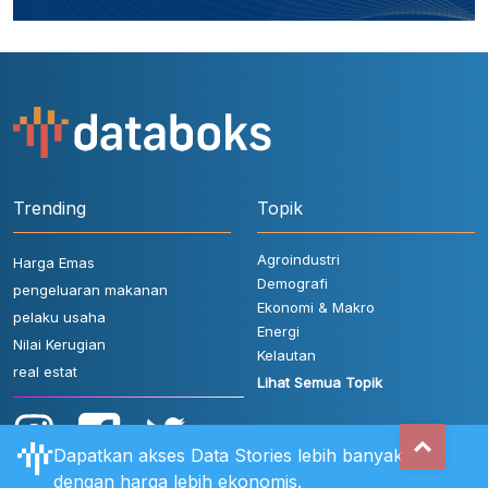
Trending
Topik
Agroindustri
Harga Emas
Demografi
pengeluaran makanan
Ekonomi & Makro
pelaku usaha
Energi
Nilai Kerugian
Kelautan
real estat
Lihat Semua Topik
Dapatkan akses Data Stories lebih banyak
dengan harga lebih ekonomis.