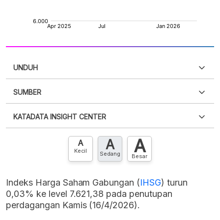
UNDUH
SUMBER
PDF
PNG
Silakan
login
untuk mengakses informasi ini
.
Belum
KATADATA INSIGHT CENTER
punya akun?
Silakan
Daftar sekarang
,
GRATIS!
XLS
EMBED
A
A
Hubungi sekarang »
A
Kecil
Sedang
Besar
Indeks Harga Saham Gabungan (
IHSG
) turun
0,03% ke level 7.621,38 pada penutupan
perdagangan Kamis (16/4/2026).