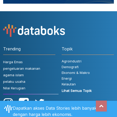
Trending
Topik
Agroindustri
Harga Emas
Demografi
pengeluaran makanan
Ekonomi & Makro
agama islam
Energi
pelaku usaha
Kelautan
Nilai Kerugian
Lihat Semua Topik
Dapatkan akses Data Stories lebih banyak
dengan harga lebih ekonomis.