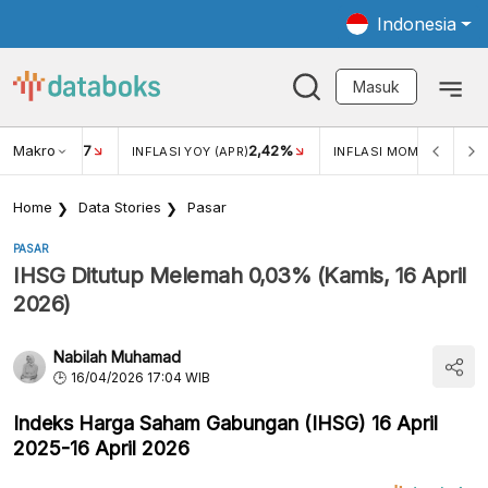
Indonesia
Masuk
Makro
17
2,42%
0,4
KAR USD/IDR
INFLASI YOY (APR)
INFLASI MOM (MAR)
Home
Data Stories
Pasar
PASAR
IHSG Ditutup Melemah 0,03% (Kamis, 16 April
2026)
Nabilah Muhamad
16/04/2026 17:04 WIB
Indeks Harga Saham Gabungan (IHSG) 16 April
2025-16 April 2026