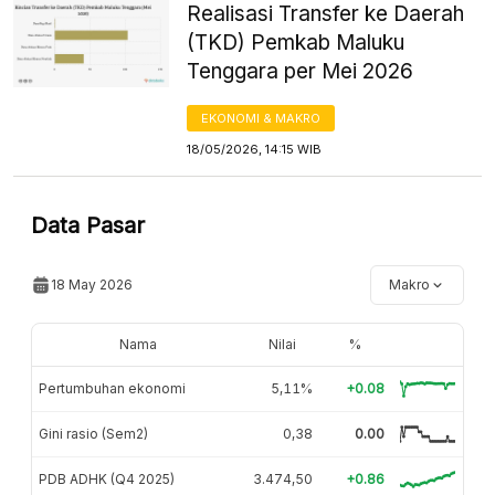
Realisasi Transfer ke Daerah
(TKD) Pemkab Maluku
Tenggara per Mei 2026
EKONOMI & MAKRO
18/05/2026, 14:15 WIB
Data Pasar
18 May 2026
Makro
Nama
Nilai
%
Pertumbuhan ekonomi
5,11%
+0.08
Gini rasio (Sem2)
0,38
0.00
PDB ADHK (Q4 2025)
3.474,50
+0.86