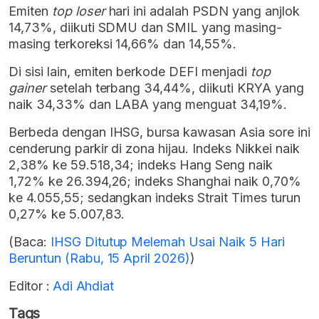
Emiten
top loser
hari ini adalah PSDN yang anjlok
14,73%, diikuti SDMU dan SMIL yang masing-
masing terkoreksi 14,66% dan 14,55%.
Di sisi lain, emiten berkode DEFI menjadi
top
gainer
setelah terbang 34,44%, diikuti KRYA yang
naik 34,33% dan LABA yang menguat 34,19%.
Berbeda dengan IHSG, bursa kawasan Asia sore ini
cenderung parkir di zona hijau. Indeks Nikkei naik
2,38% ke 59.518,34; indeks Hang Seng naik
1,72% ke 26.394,26; indeks Shanghai naik 0,70%
ke 4.055,55; sedangkan indeks Strait Times turun
0,27% ke 5.007,83.
(Baca:
IHSG Ditutup Melemah Usai Naik 5 Hari
Beruntun (Rabu, 15 April 2026)
)
Editor :
Adi Ahdiat
Tags