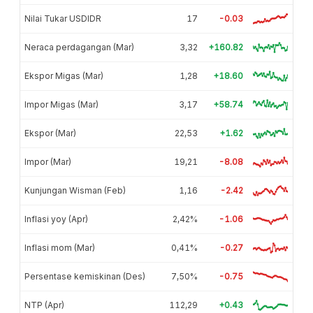
Nilai Tukar USDIDR
17
-0.03
Neraca perdagangan (Mar)
3,32
+160.82
Ekspor Migas (Mar)
1,28
+18.60
Impor Migas (Mar)
3,17
+58.74
Ekspor (Mar)
22,53
+1.62
Impor (Mar)
19,21
-8.08
Kunjungan Wisman (Feb)
1,16
-2.42
Inflasi yoy (Apr)
2,42%
-1.06
Inflasi mom (Mar)
0,41%
-0.27
Persentase kemiskinan (Des)
7,50%
-0.75
NTP (Apr)
112,29
+0.43