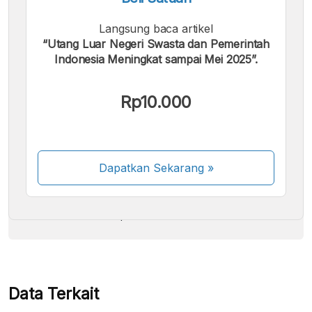
Langsung baca artikel
“Utang Luar Negeri Swasta dan Pemerintah
Indonesia Meningkat sampai Mei 2025”.
Kami menerima pembayaran berikut:
Rp10.000
Dapatkan Sekarang
»
Beberapa metode pembayaran masih dalam
proses aktivasi.
Data Terkait