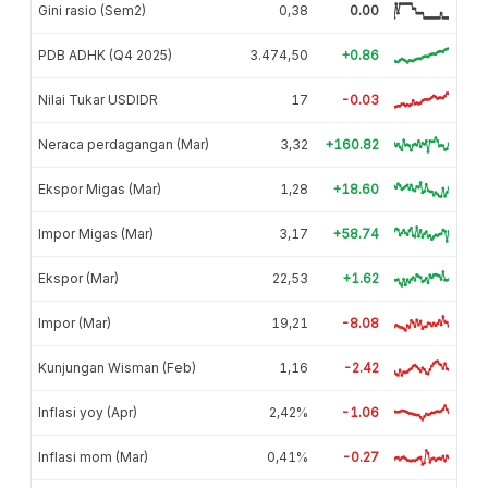
Gini rasio (Sem2)
0,38
0.00
PDB ADHK (Q4 2025)
3.474,50
+0.86
Nilai Tukar USDIDR
17
-0.03
Neraca perdagangan (Mar)
3,32
+160.82
Ekspor Migas (Mar)
1,28
+18.60
Impor Migas (Mar)
3,17
+58.74
Ekspor (Mar)
22,53
+1.62
Impor (Mar)
19,21
-8.08
Kunjungan Wisman (Feb)
1,16
-2.42
Inflasi yoy (Apr)
2,42%
-1.06
Inflasi mom (Mar)
0,41%
-0.27