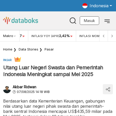
Indonesia
Masuk
Makro
17
2,42%
0,4
KAR USD/IDR
INFLASI YOY (APR)
INFLASI MOM (MAR)
Home
Data Stories
Pasar
PASAR
Utang Luar Negeri Swasta dan Pemerintah
Indonesia Meningkat sampai Mei 2025
Akbar Ridwan
07/08/2025 14:18 WIB
Berdasarkan data Kementerian Keuangan, gabungan
nilai utang luar negeri pihak swasta dan pemerintah-
bank sentral Indonesia mencapai US$435,59 miliar pada