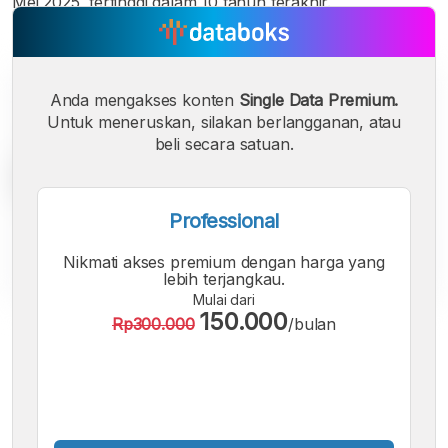
Mei 2025, tertinggi dalam 10 tahun terakhir.
Anda mengakses konten
Single Data Premium.
Untuk meneruskan, silakan berlangganan, atau
beli secara satuan.
Professional
Nikmati akses premium dengan harga yang
lebih terjangkau.
Mulai dari
150.000
Rp300.000
/bulan
A
A
A
Font
Font
Font
Kecil
Sedang
Besar