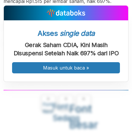
mencapai Rp1.515 per lembar saham, naik 697%.
Akses
single data
Gerak Saham CDIA, Kini Masih
Disuspensi Setelah Naik 697% dari IPO
Masuk untuk baca
»
A
A
A
Font
Font
Font
Kecil
Sedang
Besar