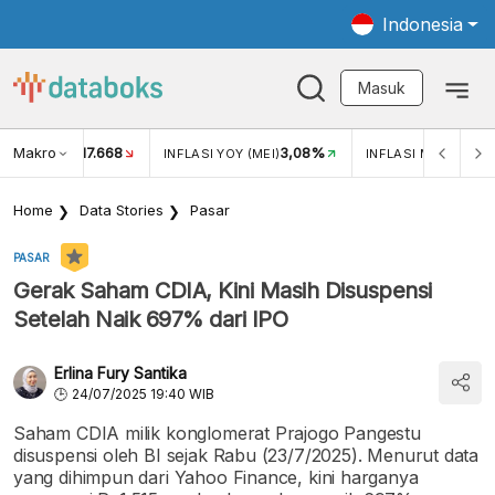
Indonesia
Masuk
Makro
17.668
3,08%
UKAR USD/IDR
INFLASI YOY (MEI)
INFLASI MOM (MEI)
Home
Data Stories
Pasar
PASAR
Gerak Saham CDIA, Kini Masih Disuspensi
Setelah Naik 697% dari IPO
Erlina Fury Santika
24/07/2025 19:40 WIB
Saham CDIA milik konglomerat Prajogo Pangestu
disuspensi oleh BI sejak Rabu (23/7/2025). Menurut data
yang dihimpun dari Yahoo Finance, kini harganya