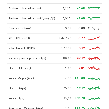
Pertumbuhan ekonomi
5,11%
+0.08
Pertumbuhan ekonomi (yoy) (Q1)
5,61%
+4.08
Gini rasio (Sem2)
0,38
0.00
PDB ADHK (Q1)
3.447,70
-0.77
Nilai Tukar USDIDR
17.668
-0.82
Neraca perdagangan (Apr)
89,10
-97.32
Ekspor Migas (Apr)
1,16
-9.81
Impor Migas (Apr)
4,60
+45.09
Ekspor (Apr)
25,30
+12.32
Impor (Apr)
25,21
+31.28
Kunjungan Wisman (Apr)
1,25
+14.75