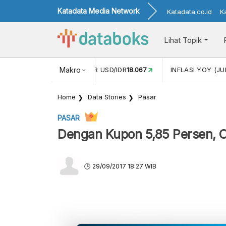
Katadata Media Network
Katadata.co.id
K
Lihat Topik
 (MEI)
1,38
NILAI TUKAR USD/IDR
Makro
18.067
INFLASI YOY (JU
Home
Data Stories
Pasar
PASAR
Dengan Kupon 5,85 Persen, O
29/09/2017 18:27 WIB