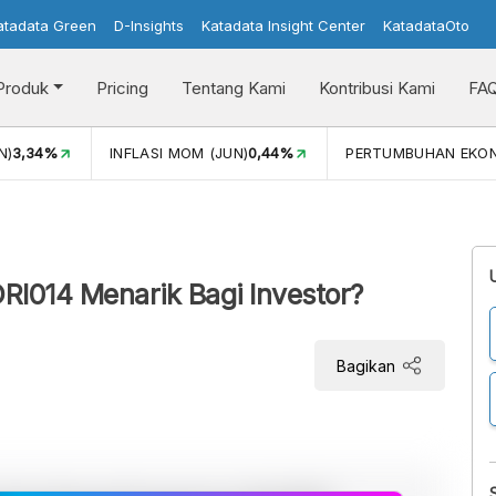
atadata Green
D-Insights
Katadata Insight Center
KatadataOto
Produk
Pricing
Tentang Kami
Kontribusi Kami
FA
N)
3,34%
INFLASI MOM (JUN)
0,44%
PERTUMBUHAN EKO
RI014 Menarik Bagi Investor?
Bagikan