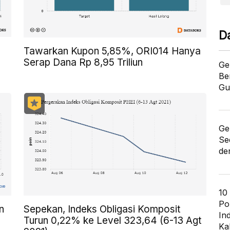
D
Tawarkan Kupon 5,85%, ORI014 Hanya
Serap Dana Rp 8,95 Triliun
Ge
Be
Gu
Ge
Se
de
10
Po
n
Sepekan, Indeks Obligasi Komposit
In
Turun 0,22% ke Level 323,64 (6-13 Agt
Ka