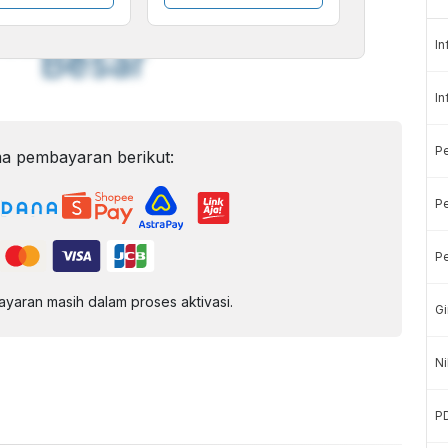
Font
Sedang
In
Besar
In
P
a pembayaran berikut:
Pe
Pe
aran masih dalam proses aktivasi.
Gi
Ni
P