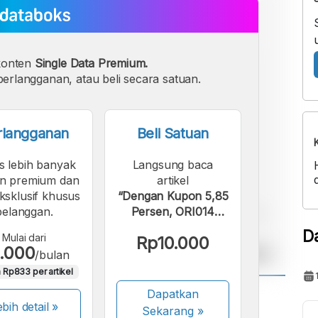
konten
Single Data Premium.
erlangganan, atau beli secara satuan.
rlangganan
Beli Satuan
s lebih banyak
Langsung baca
n premium dan
artikel
eksklusif khusus
“Dengan Kupon 5,85
pelanggan.
Persen, ORI014
Menarik Bagi
D
Mulai dari
Rp10.000
Investor?”.
.000
/bulan
 Rp833 per artikel
Dapatkan
A
A
bih detail »
Sekarang
»
ont