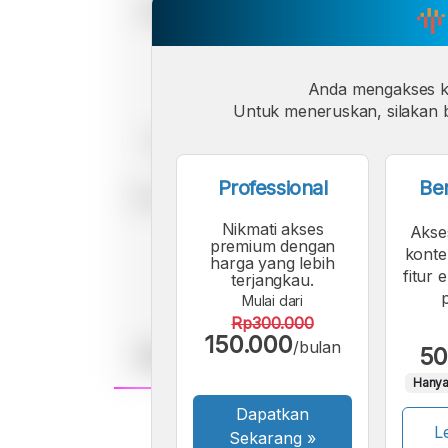
Anda mengakses 
Untuk meneruskan, silakan b
Professional
Be
Nikmati akses
Akse
premium dengan
konte
harga yang lebih
fitur 
terjangkau.
Mulai dari
Rp300.000
150.000
/bulan
50
Hanya
Dapatkan
A
Le
Font
Sekarang
»
F