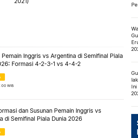
2021)
Pe
Wa
Gu
Er
20
Pemain Inggris vs Argentina di Semifinal Piala
026: Formasi 4-2-3-1 vs 4-4-2
Gu
A
la
1:00 WIB
In
20
Formasi dan Susunan Pemain Inggris vs
a di Semifinal Piala Dunia 2026
A