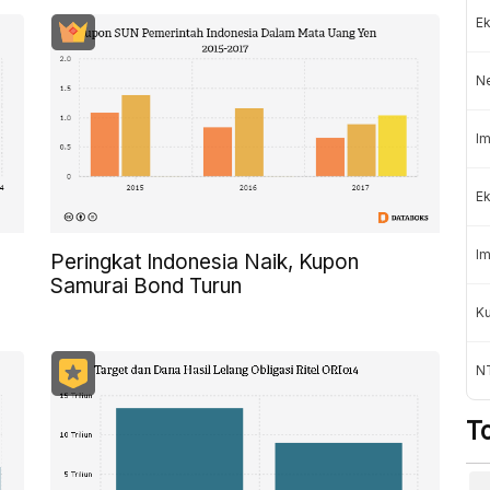
Ek
N
Im
Ek
Im
Peringkat Indonesia Naik, Kupon
Samurai Bond Turun
K
NT
T