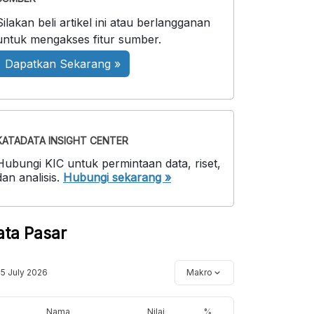
Silakan beli artikel ini atau berlangganan
untuk mengakses fitur sumber.
Dapatkan Sekarang »
KATADATA INSIGHT CENTER
Hubungi KIC untuk permintaan data, riset,
dan analisis.
Hubungi sekarang »
ata Pasar
15 July 2026
Makro
Nama
Nilai
%