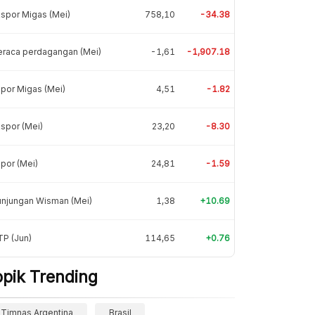
spor Migas (Mei)
758,10
-34.38
eraca perdagangan (Mei)
-1,61
-1,907.18
por Migas (Mei)
4,51
-1.82
spor (Mei)
23,20
-8.30
por (Mei)
24,81
-1.59
unjungan Wisman (Mei)
1,38
+10.69
P (Jun)
114,65
+0.76
opik Trending
Timnas Argentina
Brasil