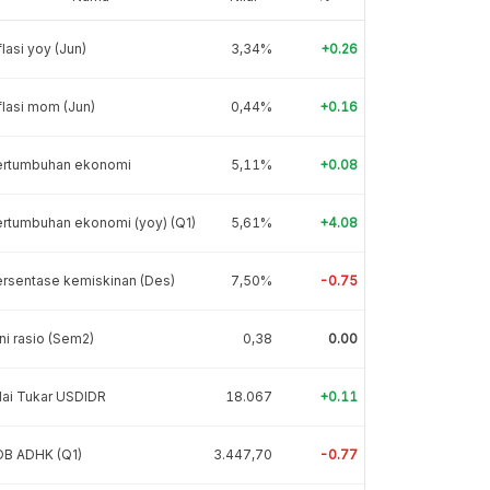
flasi yoy (Jun)
3,34%
+0.26
flasi mom (Jun)
0,44%
+0.16
ertumbuhan ekonomi
5,11%
+0.08
rtumbuhan ekonomi (yoy) (Q1)
5,61%
+4.08
rsentase kemiskinan (Des)
7,50%
-0.75
ni rasio (Sem2)
0,38
0.00
lai Tukar USDIDR
18.067
+0.11
DB ADHK (Q1)
3.447,70
-0.77