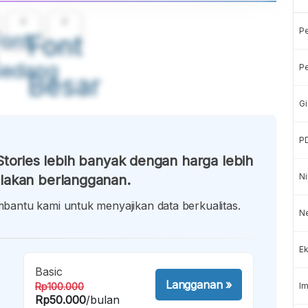
A
A
P
ont
Font
Sedang
Pe
Besar
Gi
P
tories lebih banyak dengan harga lebih
Ni
lakan berlangganan.
antu kami untuk menyajikan data berkualitas.
Ne
Ek
Basic
Langganan
»
Rp100.000
Im
Rp50.000
/bulan