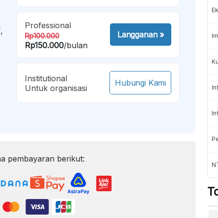
Ek
Professional
,
Langganan
»
Rp100.000
Im
Rp150.000
/bulan
Ku
Institutional
Hubungi Kami
Untuk organisasi
In
In
Pe
a pembayaran berikut:
N
T