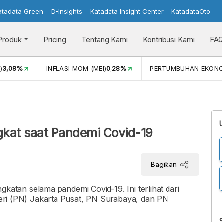
atadata Green
D-Insights
Katadata Insight Center
KatadataOto
Produk
Pricing
Tentang Kami
Kontribusi Kami
FA
)
3,08%
INFLASI MOM (MEI)
0,28%
PERTUMBUHAN EKON
kat saat Pandemi Covid-19
Bagikan
tan selama pandemi Covid-19. Ini terlihat dari
egeri (PN) Jakarta Pusat, PN Surabaya, dan PN