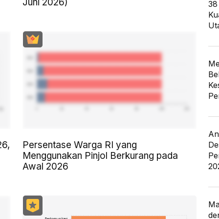
Juni 2026)
38
Ku
Ut
Me
Be
Ke
Pe
An
26,
Persentase Warga RI yang
De
Menggunakan Pinjol Berkurang pada
Pe
Awal 2026
20
Ma
de