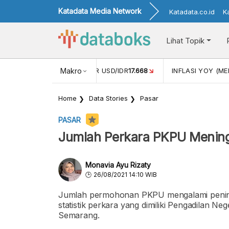
Katadata Media Network
Katadata.co.id
K
Lihat Topik
 (APR)
1,25
NILAI TUKAR USD/IDR
Makro
17.668
INFLASI YOY (MEI
Home
Data Stories
Pasar
PASAR
Jumlah Perkara PKPU Mening
Monavia Ayu Rizaty
26/08/2021 14:10 WIB
Jumlah permohonan PKPU mengalami peningka
statistik perkara yang dimiliki Pengadilan N
Semarang.