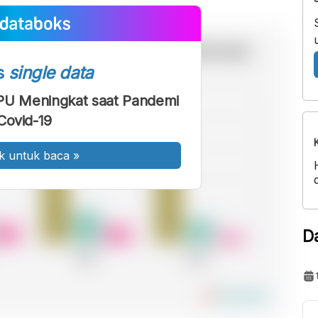
s
single data
PU Meningkat saat Pandemi
Covid-19
k untuk baca
»
D