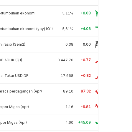
ertumbuhan ekonomi
5,11%
+0.08
rtumbuhan ekonomi (yoy) (Q1)
5,61%
+4.08
ni rasio (Sem2)
0,38
0.00
DB ADHK (Q1)
3.447,70
-0.77
lai Tukar USDIDR
17.668
-0.82
raca perdagangan (Apr)
89,10
-97.32
spor Migas (Apr)
1,16
-9.81
por Migas (Apr)
4,60
+45.09