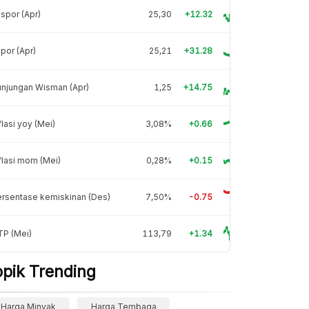
spor (Apr)
25,30
+12.32
por (Apr)
25,21
+31.28
njungan Wisman (Apr)
1,25
+14.75
flasi yoy (Mei)
3,08%
+0.66
flasi mom (Mei)
0,28%
+0.15
rsentase kemiskinan (Des)
7,50%
-0.75
TP (Mei)
113,79
+1.34
opik Trending
Harga Minyak
Harga Tembaga