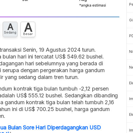
P
Gi
A
A
Sedang
Besar
P
ransaksi Senin, 19 Agustus 2024 turun.
Ni
ulan hari ini tercatat US$ 549.62 bushel.
rdagangan hari sebelumnya yang berada di
N
ini serupa dengan pergerakan harga gandum
hir yang sedang dalam tren turun.
Ek
ndum kontrak tiga bulan tumbuh -2,12 persen
n adalah US$ 555.12 bushel. Sedangkan dibanding
Im
rga gandum kontrak tiga bulan telah tumbuh 2,16
tahun ini di US$ 700.25 bushel, harga gandum
Ek
en.
Dua Bulan Sore Hari Diperdagangkan USD
Im