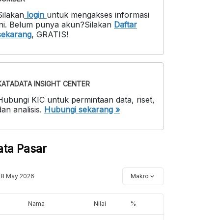
Silakan
login
untuk mengakses informasi
ni
.
Belum punya akun?
Silakan
Daftar
sekarang
,
GRATIS!
KATADATA INSIGHT CENTER
Hubungi KIC untuk permintaan data, riset,
dan analisis.
Hubungi sekarang »
ata Pasar
18 May 2026
Makro
Nama
Nilai
%