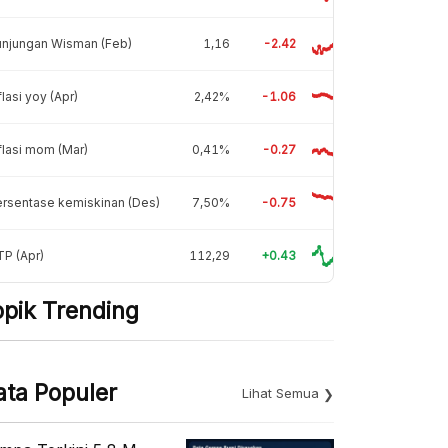
unjungan Wisman (Feb)
1,16
-2.42
flasi yoy (Apr)
2,42%
-1.06
flasi mom (Mar)
0,41%
-0.27
rsentase kemiskinan (Des)
7,50%
-0.75
P (Apr)
112,29
+0.43
opik Trending
ata Populer
Lihat Semua