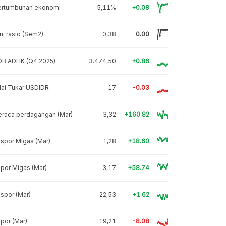
ertumbuhan ekonomi
5,11%
+0.08
ni rasio (Sem2)
0,38
0.00
DB ADHK (Q4 2025)
3.474,50
+0.86
lai Tukar USDIDR
17
-0.03
eraca perdagangan (Mar)
3,32
+160.82
spor Migas (Mar)
1,28
+18.60
por Migas (Mar)
3,17
+58.74
spor (Mar)
22,53
+1.62
por (Mar)
19,21
-8.08