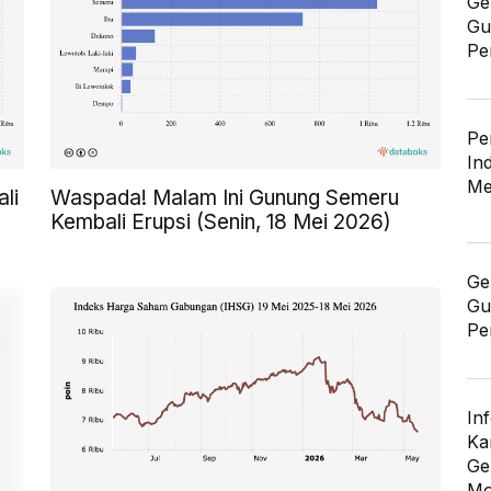
Ge
Gu
Pe
Pe
In
Me
li
Waspada! Malam Ini Gunung Semeru
Kembali Erupsi (Senin, 18 Mei 2026)
Ge
Gu
Pe
In
Ka
Ge
Mo