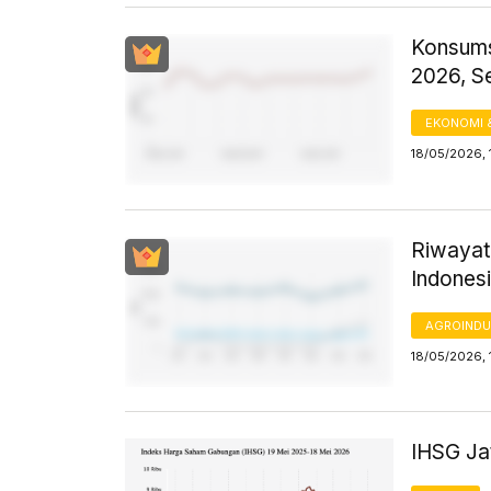
Konsums
2026, S
EKONOMI 
18/05/2026, 
Riwayat
Indones
AGROINDU
18/05/2026, 
IHSG Jat