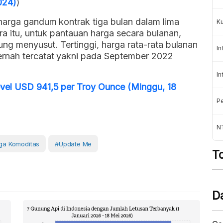
024)
)
harga gandum kontrak tiga bulan dalam lima
K
ra itu, untuk pantauan harga secara bulanan,
ung menyusut. Tertinggi, harga rata-rata bulanan
In
ernah tercatat yakni pada September 2022
In
vel USD 941,5 per Troy Ounce (Minggu, 18
Pe
NT
ga Komoditas
#Update Me
T
D