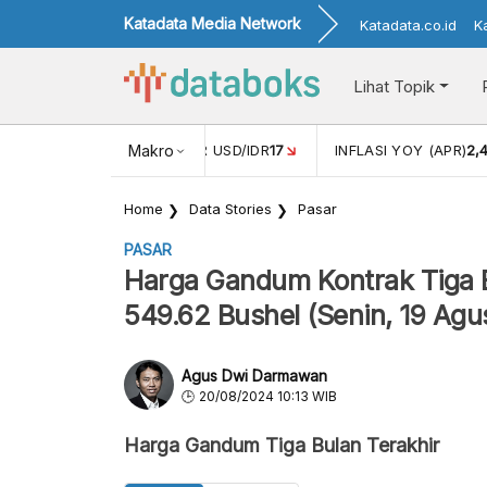
Katadata Media Network
Katadata.co.id
K
Lihat Topik
 (FEB)
1,16
NILAI TUKAR USD/IDR
Makro
17
INFLASI YOY (APR)
2,
Home
Data Stories
Pasar
PASAR
Harga Gandum Kontrak Tiga 
549.62 Bushel (Senin, 19 Agu
Agus Dwi Darmawan
20/08/2024 10:13 WIB
Harga Gandum Tiga Bulan Terakhir