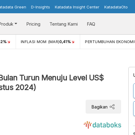
atadata Green
D-Insights
Katadata Insight Center
KatadataOto
Produk
Pricing
Tentang Kami
FAQ
42%
INFLASI MOM (MAR)
0,41%
PERTUMBUHAN EKONOMI
Bulan Turun Menuju Level US$
stus 2024)
Bagikan