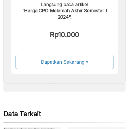
Langsung baca artikel
“Harga CPO Melemah Akhir Semester I
2024”.
Kami menerima pembayaran berikut:
Rp10.000
Dapatkan Sekarang
»
Beberapa metode pembayaran masih dalam
proses aktivasi.
Data Terkait