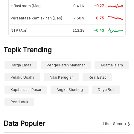
Inflasi mom (Mar)
0,41%
-0.27
Persentase kemiskinan (Des)
7,50%
-0.75
NTP (Apr)
112,29
+0.43
Topik Trending
Harga Emas
Pengeluaran Makanan
Agama Islam
Pelaku Usaha
Nilai Kerugian
Real Estat
Kapitalisasi Pasar
Angka Stunting
Daya Beli
Penduduk
Data Populer
Lihat Semua