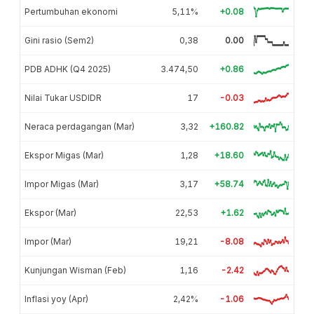
Pertumbuhan ekonomi
5,11%
+0.08
Gini rasio (Sem2)
0,38
0.00
PDB ADHK (Q4 2025)
3.474,50
+0.86
Nilai Tukar USDIDR
17
-0.03
Neraca perdagangan (Mar)
3,32
+160.82
Ekspor Migas (Mar)
1,28
+18.60
Impor Migas (Mar)
3,17
+58.74
Ekspor (Mar)
22,53
+1.62
Impor (Mar)
19,21
-8.08
Kunjungan Wisman (Feb)
1,16
-2.42
Inflasi yoy (Apr)
2,42%
-1.06