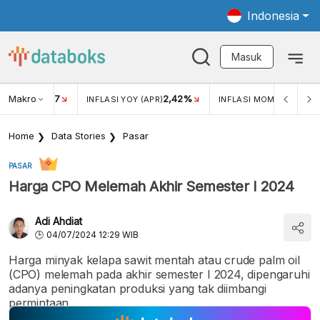
Indonesia
Masuk
Makro
17
2,42%
0,4
KAR USD/IDR
INFLASI YOY (APR)
INFLASI MOM (MAR)
Home
Data Stories
Pasar
PASAR
Harga CPO Melemah Akhir Semester I 2024
Adi Ahdiat
04/07/2024 12:29 WIB
Harga minyak kelapa sawit mentah atau crude palm oil
(CPO) melemah pada akhir semester I 2024, dipengaruhi
adanya peningkatan produksi yang tak diimbangi
permintaan.