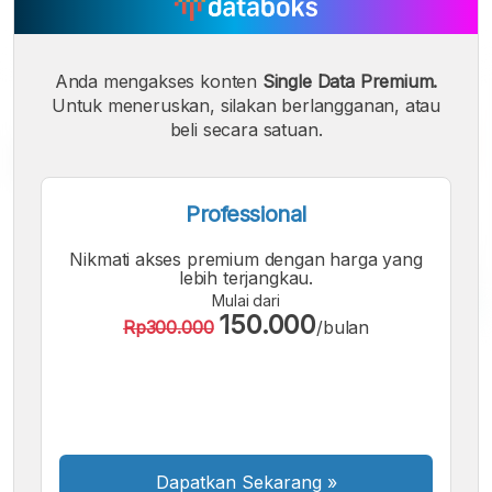
Anda mengakses konten
Single Data Premium.
Untuk meneruskan, silakan berlangganan, atau
beli secara satuan.
Professional
Nikmati akses premium dengan harga yang
lebih terjangkau.
Mulai dari
150.000
Rp300.000
/bulan
A
A
A
Font
Font
Font
Kecil
Sedang
Besar
Dapatkan Sekarang
»