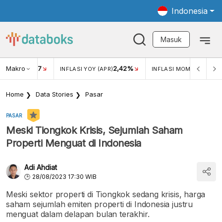
Indonesia
Masuk
Makro
17
2,42%
0,4
KAR USD/IDR
INFLASI YOY (APR)
INFLASI MOM (MAR)
Home
Data Stories
Pasar
PASAR
Meski Tiongkok Krisis, Sejumlah Saham
Properti Menguat di Indonesia
Adi Ahdiat
28/08/2023 17:30 WIB
Meski sektor properti di Tiongkok sedang krisis, harga
saham sejumlah emiten properti di Indonesia justru
menguat dalam delapan bulan terakhir.