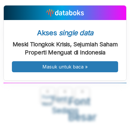
Akses
single data
Meski Tiongkok Krisis, Sejumlah Saham
Properti Menguat di Indonesia
Masuk untuk baca
»
A
A
A
Font
Font
Font
Kecil
Sedang
Besar