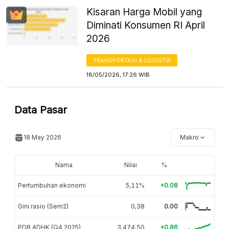
Kisaran Harga Mobil yang
Diminati Konsumen RI April
2026
TRANSPORTASI & LOGISTIK
18/05/2026, 17:26 WIB
Data Pasar
18 May 2026
Makro
Nama
Nilai
%
Pertumbuhan ekonomi
5,11%
+0.08
Gini rasio (Sem2)
0,38
0.00
PDB ADHK (Q4 2025)
3.474,50
+0.86