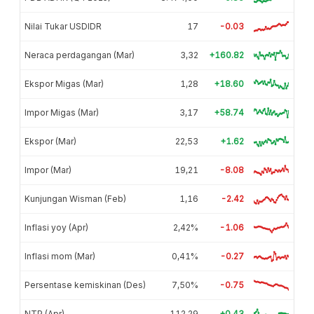
Nilai Tukar USDIDR
17
-0.03
Neraca perdagangan (Mar)
3,32
+160.82
Ekspor Migas (Mar)
1,28
+18.60
Impor Migas (Mar)
3,17
+58.74
Ekspor (Mar)
22,53
+1.62
Impor (Mar)
19,21
-8.08
Kunjungan Wisman (Feb)
1,16
-2.42
Inflasi yoy (Apr)
2,42%
-1.06
Inflasi mom (Mar)
0,41%
-0.27
Persentase kemiskinan (Des)
7,50%
-0.75
NTP (Apr)
112,29
+0.43