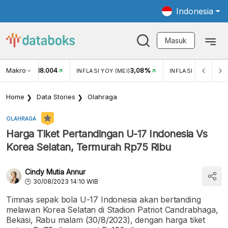
Indonesia
Masuk
Makro
18.004
3,08%
UKAR USD/IDR
INFLASI YOY (MEI)
INFLASI MOM (MEI)
Home
Data Stories
Olahraga
OLAHRAGA
Harga Tiket Pertandingan U-17 Indonesia Vs
Korea Selatan, Termurah Rp75 Ribu
Cindy Mutia Annur
30/08/2023 14:10 WIB
Timnas sepak bola U-17 Indonesia akan bertanding
melawan Korea Selatan di Stadion Patriot Candrabhaga,
Bekasi, Rabu malam (30/8/2023), dengan harga tiket