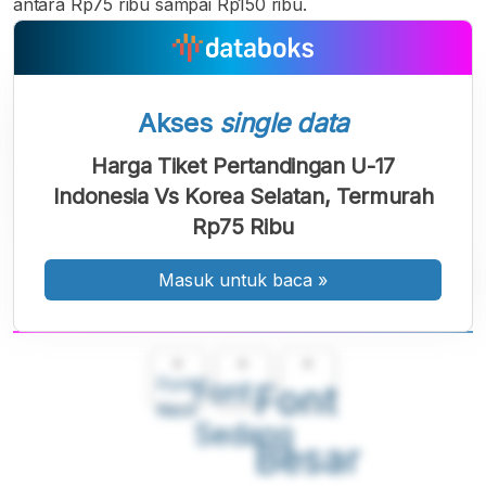
antara Rp75 ribu sampai Rp150 ribu.
Akses
single data
Harga Tiket Pertandingan U-17
Indonesia Vs Korea Selatan, Termurah
Rp75 Ribu
Masuk untuk baca
»
A
A
A
Font
Font
Font
Kecil
Sedang
Besar