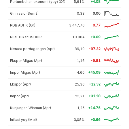
Pertumbuhan ekonomi (yoy) (Q1)
5,61%
+4.08
Gini rasio (Sem2)
0,38
0.00
PDB ADHK (Q1)
3.447,70
-0.77
Nilai Tukar USDIDR
18.004
+0.09
Neraca perdagangan (Apr)
89,10
-97.32
Ekspor Migas (Apr)
1,16
-9.81
Impor Migas (Apr)
4,60
+45.09
Ekspor (Apr)
25,30
+12.32
Impor (Apr)
25,21
+31.28
Kunjungan Wisman (Apr)
1,25
+14.75
Inflasi yoy (Mei)
3,08%
+0.66