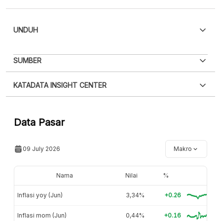
UNDUH
PDF
PNG
SUMBER
Silakan
login
untuk mengakses informasi ini
.
Belum
XLS
EMBED
KATADATA INSIGHT CENTER
punya akun?
Silakan
Daftar sekarang
,
GRATIS!
Hubungi sekarang »
Data Pasar
09 July 2026
Makro
Nama
Nilai
%
Inflasi yoy (Jun)
3,34%
+0.26
Inflasi mom (Jun)
0,44%
+0.16