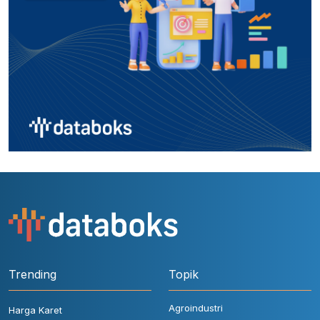
Trending
Topik
Agroindustri
Harga Karet