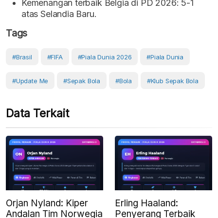
Kemenangan terbaik Belgia di PD 2026: 5-1
atas Selandia Baru.
Tags
#Brasil
#FIFA
#Piala Dunia 2026
#Piala Dunia
#Update Me
#Sepak Bola
#Bola
#klub Sepak Bola
Data Terkait
Orjan Nyland: Kiper
Erling Haaland:
Andalan Tim Norwegia
Penyerang Terbaik