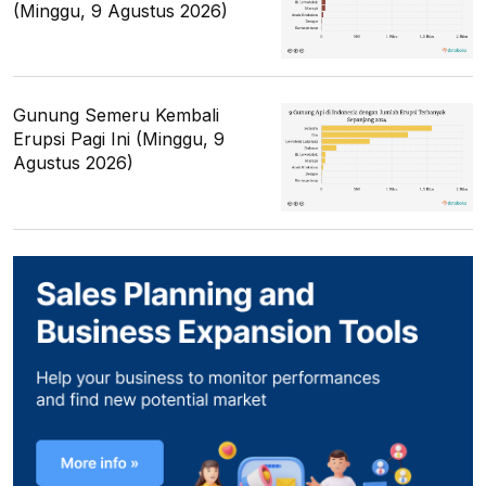
(Minggu, 9 Agustus 2026)
Gunung Semeru Kembali
Erupsi Pagi Ini (Minggu, 9
Agustus 2026)