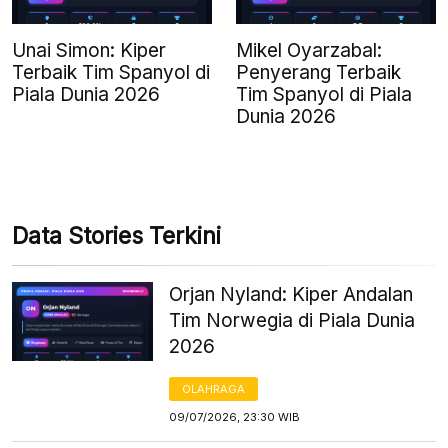
Unai Simon: Kiper
Mikel Oyarzabal:
Terbaik Tim Spanyol di
Penyerang Terbaik
Piala Dunia 2026
Tim Spanyol di Piala
Dunia 2026
Data Stories Terkini
Orjan Nyland: Kiper Andalan
Tim Norwegia di Piala Dunia
2026
OLAHRAGA
09/07/2026, 23:30 WIB