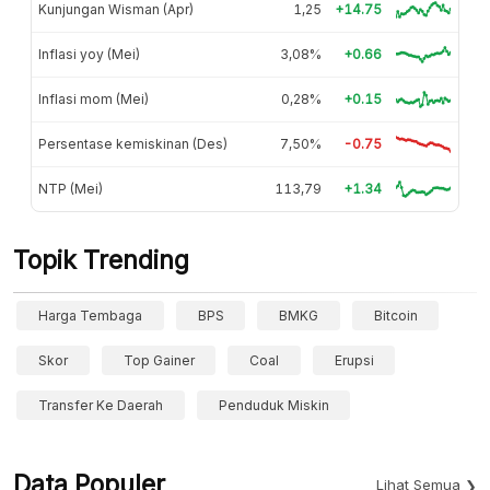
Kunjungan Wisman (Apr)
1,25
+14.75
Inflasi yoy (Mei)
3,08%
+0.66
Inflasi mom (Mei)
0,28%
+0.15
Persentase kemiskinan (Des)
7,50%
-0.75
NTP (Mei)
113,79
+1.34
Topik Trending
Harga Tembaga
BPS
BMKG
Bitcoin
Skor
Top Gainer
Coal
Erupsi
Transfer Ke Daerah
Penduduk Miskin
Data Populer
Lihat Semua