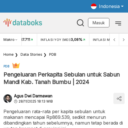
Indonesia
Masuk
Makro
17.711
3,08%
0
UKAR USD/IDR
INFLASI YOY (MEI)
INFLASI MOM (MEI)
Home
Data Stories
PDB
PDB
Pengeluaran Perkapita Sebulan untuk Sabun
Mandi Kab. Tanah Bumbu | 2024
Agus Dwi Darmawan
28/11/2025 18:13 WIB
Pengeluaran rata-rata per kapita sebulan untuk
makanan mencapai Rp869.539, sedikit menurun
dibandingkan tahun sebelumnya, namun tetap berada di