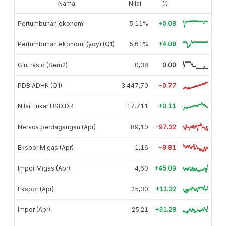
Nama
Nilai
%
Pertumbuhan ekonomi
5,11%
+0.08
Pertumbuhan ekonomi (yoy) (Q1)
5,61%
+4.08
Gini rasio (Sem2)
0,38
0.00
PDB ADHK (Q1)
3.447,70
-0.77
Nilai Tukar USDIDR
17.711
+0.11
Neraca perdagangan (Apr)
89,10
-97.32
Ekspor Migas (Apr)
1,16
-9.81
Impor Migas (Apr)
4,60
+45.09
Ekspor (Apr)
25,30
+12.32
Impor (Apr)
25,21
+31.28