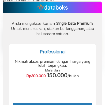
urutan keempat di provinsi ini.
Anda mengakses konten
Single Data Premium.
Untuk meneruskan, silakan berlangganan, atau
beli secara satuan.
Professional
Nikmati akses premium dengan harga yang
lebih terjangkau.
Mulai dari
150.000
Rp300.000
/bulan
A
A
A
Font
Font
Font
Kecil
Sedang
Besar