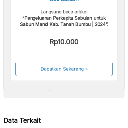
Langsung baca artikel
“Pengeluaran Perkapita Sebulan untuk
Sabun Mandi Kab. Tanah Bumbu | 2024”.
Kami menerima pembayaran berikut:
Rp10.000
Dapatkan Sekarang
»
Beberapa metode pembayaran masih dalam
proses aktivasi.
Data Terkait