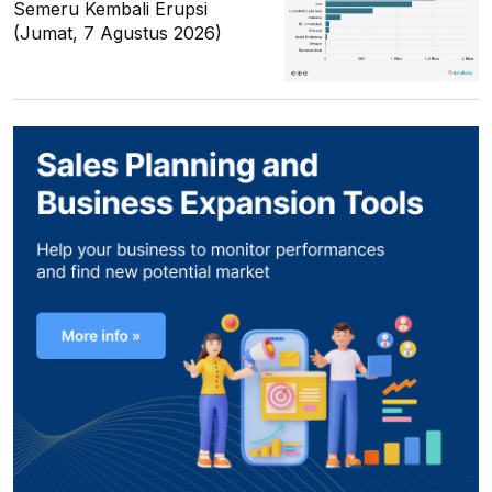
Semeru Kembali Erupsi
(Jumat, 7 Agustus 2026)