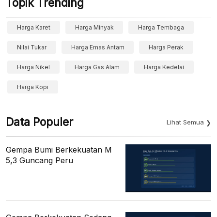
Topik Trending
Harga Karet
Harga Minyak
Harga Tembaga
Nilai Tukar
Harga Emas Antam
Harga Perak
Harga Nikel
Harga Gas Alam
Harga Kedelai
Harga Kopi
Data Populer
Lihat Semua
Gempa Bumi Berkekuatan M
5,3 Guncang Peru