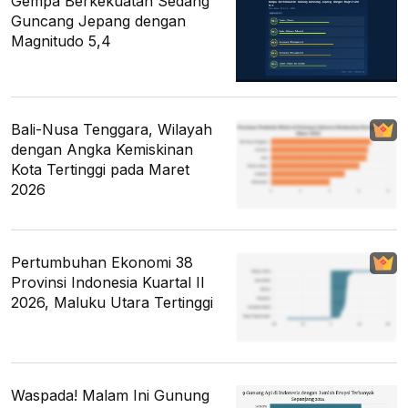
Gempa Berkekuatan Sedang
Guncang Jepang dengan
Magnitudo 5,4
Bali-Nusa Tenggara, Wilayah
dengan Angka Kemiskinan
Kota Tertinggi pada Maret
2026
Pertumbuhan Ekonomi 38
Provinsi Indonesia Kuartal II
2026, Maluku Utara Tertinggi
Waspada! Malam Ini Gunung