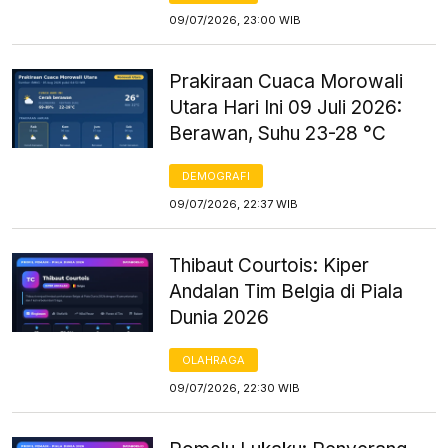
09/07/2026, 23:00 WIB
Prakiraan Cuaca Morowali
Utara Hari Ini 09 Juli 2026:
Berawan, Suhu 23-28 °C
DEMOGRAFI
09/07/2026, 22:37 WIB
Thibaut Courtois: Kiper
Andalan Tim Belgia di Piala
Dunia 2026
OLAHRAGA
09/07/2026, 22:30 WIB