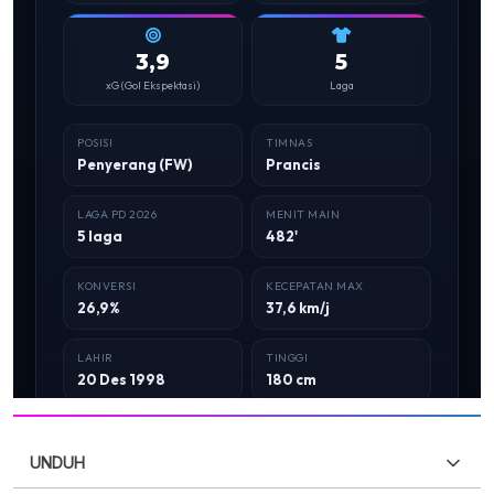
UNDUH