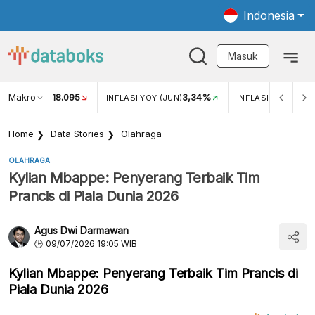
Indonesia
Masuk
Makro
18.095
3,34%
UKAR USD/IDR
INFLASI YOY (JUN)
INFLASI MOM (JUN
Home
Data Stories
Olahraga
OLAHRAGA
Kylian Mbappe: Penyerang Terbaik Tim
Prancis di Piala Dunia 2026
Agus Dwi Darmawan
09/07/2026 19:05 WIB
Kylian Mbappe: Penyerang Terbaik Tim Prancis di
Piala Dunia 2026