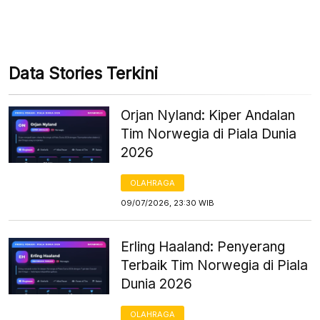
Data Stories Terkini
Orjan Nyland: Kiper Andalan
Tim Norwegia di Piala Dunia
2026
OLAHRAGA
09/07/2026, 23:30 WIB
Erling Haaland: Penyerang
Terbaik Tim Norwegia di Piala
Dunia 2026
OLAHRAGA