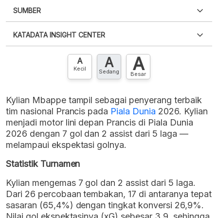
SUMBER
PDF
PNG
Silakan
login
untuk mengakses informasi ini
.
Belum
KATADATA INSIGHT CENTER
punya akun?
Silakan
Daftar sekarang
,
GRATIS!
XLS
EMBED
A
A
Hubungi sekarang »
A
Kecil
Sedang
Besar
Kylian Mbappe tampil sebagai penyerang terbaik
tim nasional Prancis pada
Piala Dunia
2026. Kylian
menjadi motor lini depan Prancis di Piala Dunia
2026 dengan 7 gol dan 2 assist dari 5 laga —
melampaui ekspektasi golnya.
Statistik Turnamen
Kylian mengemas 7 gol dan 2 assist dari 5 laga.
Dari 26 percobaan tembakan, 17 di antaranya tepat
sasaran (65,4%) dengan tingkat konversi 26,9%.
Nilai gol ekspektasinya (xG) sebesar 3,9, sehingga