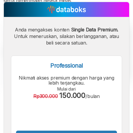
serta penerimaan devisa migas.
Anda mengakses konten
Single Data Premium.
Untuk meneruskan, silakan berlangganan, atau
beli secara satuan.
Professional
Nikmati akses premium dengan harga yang
lebih terjangkau.
Mulai dari
150.000
Rp300.000
/bulan
A
A
A
Font
Font
Font
Kecil
Sedang
Besar