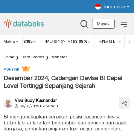
Indonesia
Masuk
Makro
18.165
3,08%
UKAR USD/IDR
INFLASI YOY (MEI)
INFLASI MOM (MEI)
Home
Data Stories
Moneter
MONETER
Desember 2024, Cadangan Devisa BI Capai
Level Tertinggi Sepanjang Sejarah
Viva Budy Kusnandar
09/01/2025 07:56 WIB
BI mengungkapkan kenaikan posisi cadangan devisa
bulan lalu antara lain bersumber dari penerimaan pajak
dan jasa, penarikan pinjaman luar negeri pemerintah,