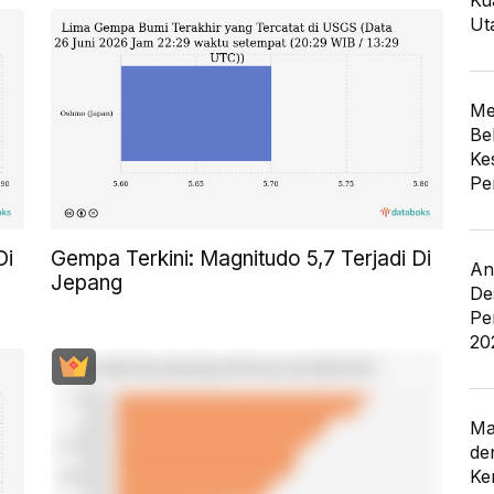
Ku
Ut
Me
Be
Ke
Pe
Di
Gempa Terkini: Magnitudo 5,7 Terjadi Di
An
Jepang
De
Pe
20
Ma
de
Ke