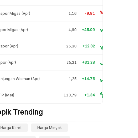
spor Migas (Apr)
1,16
-9.81
por Migas (Apr)
4,60
+45.09
spor (Apr)
25,30
+12.32
por (Apr)
25,21
+31.28
njungan Wisman (Apr)
1,25
+14.75
TP (Mei)
113,79
+1.34
opik Trending
Harga Karet
Harga Minyak