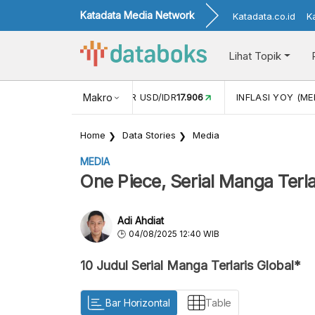
Katadata Media Network
Katadata.co.id
K
Lihat Topik
 (APR)
1,25
NILAI TUKAR USD/IDR
Makro
17.906
INFLASI YOY (MEI
Home
Data Stories
Media
MEDIA
One Piece, Serial Manga Terla
Adi Ahdiat
04/08/2025 12:40 WIB
10 Judul Serial Manga Terlaris Global*
Bar Horizontal
Table