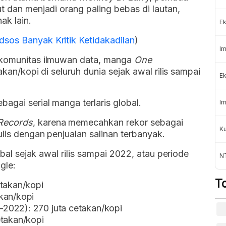
t dan menjadi orang paling bebas di lautan,
ak lain.
Ek
sos Banyak Kritik Ketidakadilan
)
Im
komunitas ilmuwan data, manga
One
akan/kopi di seluruh dunia sejak awal rilis sampai
Ek
bagai serial manga terlaris global.
Im
Records
, karena memecahkan rekor sebagai
Ku
ulis dengan penjualan salinan terbanyak.
lobal sejak awal rilis sampai 2022, atau periode
N
gle:
T
etakan/kopi
kan/kopi
2022): 270 juta cetakan/kopi
etakan/kopi