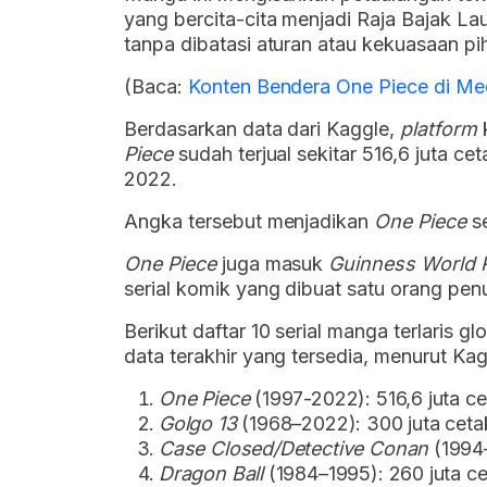
yang bercita-cita menjadi Raja Bajak Lau
tanpa dibatasi aturan atau kekuasaan pih
(Baca:
Konten Bendera One Piece di Med
Berdasarkan data dari Kaggle,
platform
Piece
sudah terjual sekitar 516,6 juta cet
2022.
Angka tersebut menjadikan
One Piece
se
One Piece
juga masuk
Guinness World 
serial komik yang dibuat satu orang pen
Berikut daftar 10 serial manga terlaris g
data terakhir yang tersedia, menurut Kag
One Piece
(1997-2022): 516,6 juta c
Golgo 13
(1968–2022): 300 juta ceta
Case Closed/Detective Conan
(1994–
Dragon Ball
(1984–1995): 260 juta c