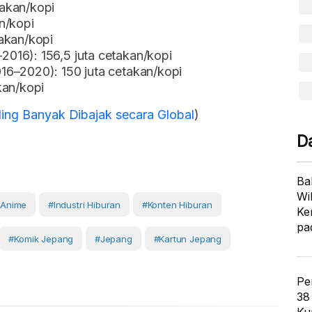
takan/kopi
n/kopi
akan/kopi
2016): 156,5 juta cetakan/kopi
16–2020): 150 juta cetakan/kopi
kan/kopi
ling Banyak Dibajak secara Global
)
D
Ba
Wi
anime
#Industri Hiburan
#konten Hiburan
Ke
pa
#Komik Jepang
#Jepang
#kartun Jepang
Pe
38