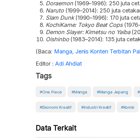
Doraemon
(1969–1996): 250 juta ce
Naruto
(1999–2014): 250 juta cetaka
Slam Dunk
(1990–1996): 170 juta cet
KochiKame: Tokyo Beat Cops
(1976–
Demon Slayer: Kimetsu no Yaiba
(20
Oishinbo
(1983–2014): 135 juta ceta
(Baca:
Manga, Jenis Konten Terbitan Pa
Editor :
Adi Ahdiat
Tags
#One Piece
#manga
#manga Jepang
#
#Ekonomi Kreatif
#industri Kreatif
#komik
Data Terkait