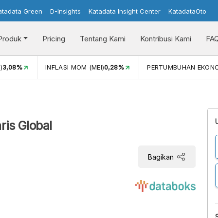
atadata Green
D-Insights
Katadata Insight Center
KatadataOto
Produk
Pricing
Tentang Kami
Kontribusi Kami
FA
)
3,08%
INFLASI MOM (MEI)
0,28%
PERTUMBUHAN EKON
ris Global
Bagikan