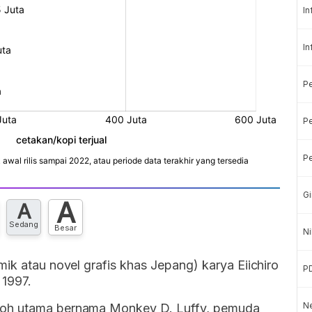
In
In
P
Pe
Pe
Gi
A
A
Sedang
Besar
Ni
mik atau novel grafis khas Jepang) karya Eiichiro
P
 1997.
Ne
koh utama bernama Monkey D. Luffy, pemuda