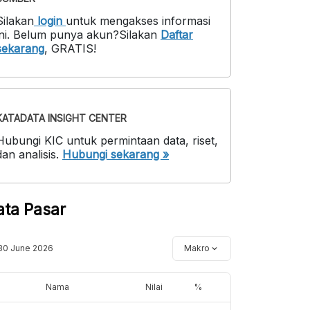
Silakan
login
untuk mengakses informasi
ni
.
Belum punya akun?
Silakan
Daftar
sekarang
,
GRATIS!
KATADATA INSIGHT CENTER
Hubungi KIC untuk permintaan data, riset,
dan analisis.
Hubungi sekarang »
ata Pasar
30 June 2026
Makro
Nama
Nilai
%