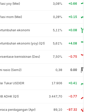
flasi yoy (Mei)
3,08%
+0.66
flasi mom (Mei)
0,28%
+0.15
ertumbuhan ekonomi
5,11%
+0.08
rtumbuhan ekonomi (yoy) (Q1)
5,61%
+4.08
rsentase kemiskinan (Des)
7,50%
-0.75
ni rasio (Sem2)
0,38
0.00
lai Tukar USDIDR
17.906
+0.41
DB ADHK (Q1)
3.447,70
-0.77
raca perdagangan (Apr)
89,10
-97.32