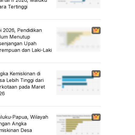
artal II 2026, Maluku
ara Tertinggi
i 2026, Pendidikan
lum Menutup
senjangan Upah
rempuan dan Laki-Laki
gka Kemiskinan di
sa Lebih Tinggi dari
rkotaan pada Maret
26
luku-Papua, Wilayah
ngan Angka
miskinan Desa