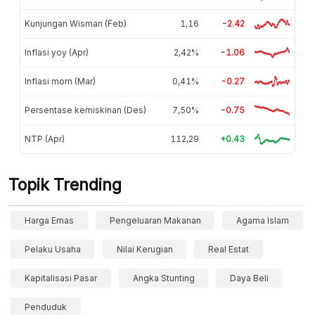
Kunjungan Wisman (Feb)
1,16
-2.42
Inflasi yoy (Apr)
2,42%
-1.06
Inflasi mom (Mar)
0,41%
-0.27
Persentase kemiskinan (Des)
7,50%
-0.75
NTP (Apr)
112,29
+0.43
Topik Trending
Harga Emas
Pengeluaran Makanan
Agama Islam
Pelaku Usaha
Nilai Kerugian
Real Estat
Kapitalisasi Pasar
Angka Stunting
Daya Beli
Penduduk