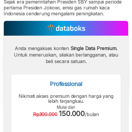
Sejak era pemerintahan Presiden SBY sampai periode
pertama Presiden Jokowi, emisi gas rumah kaca
Indonesia cenderung mengalami peningkatan.
Anda mengakses konten
Single Data Premium.
Untuk meneruskan, silakan berlangganan, atau
beli secara satuan.
Professional
Nikmati akses premium dengan harga yang
lebih terjangkau.
Mulai dari
A
A
A
150.000
Rp300.000
/bulan
Font
Font
Font
Kecil
Sedang