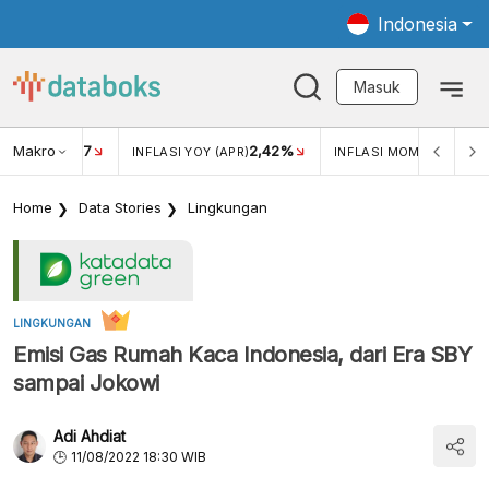
Indonesia
Masuk
Makro
17
2,42%
0,4
KAR USD/IDR
INFLASI YOY (APR)
INFLASI MOM (MAR)
Home
Data Stories
Lingkungan
LINGKUNGAN
Emisi Gas Rumah Kaca Indonesia, dari Era SBY
sampai Jokowi
Adi Ahdiat
11/08/2022 18:30 WIB