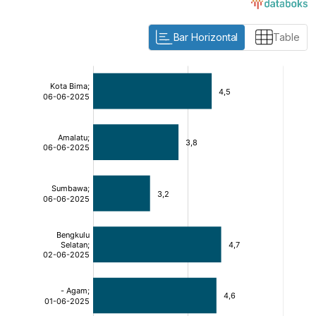
Bar Horizontal
Table
:
:
[/]
[/]
[bold]
[bold]