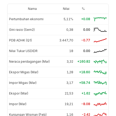
Nama
Nilai
%
Pertumbuhan ekonomi
5,11%
+0.08
Gini rasio (Sem2)
0,38
0.00
PDB ADHK (Q1)
3.447,70
-0.77
Nilai Tukar USDIDR
18
0.00
Neraca perdagangan (Mar)
3,32
+160.82
Ekspor Migas (Mar)
1,28
+18.60
Impor Migas (Mar)
3,17
+58.74
Ekspor (Mar)
22,53
+1.62
Impor (Mar)
19,21
-8.08
Kunjungan Wisman (Feb)
1,16
-2.42