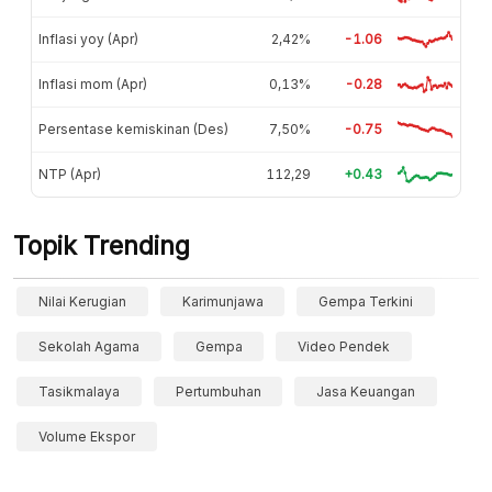
Inflasi yoy (Apr)
2,42%
-1.06
Inflasi mom (Apr)
0,13%
-0.28
Persentase kemiskinan (Des)
7,50%
-0.75
NTP (Apr)
112,29
+0.43
Topik Trending
Nilai Kerugian
Karimunjawa
Gempa Terkini
Sekolah Agama
Gempa
Video Pendek
Tasikmalaya
Pertumbuhan
Jasa Keuangan
Volume Ekspor