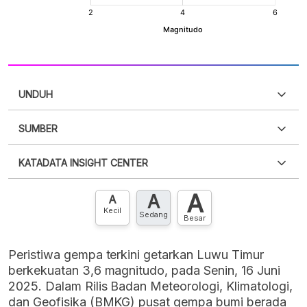
UNDUH
SUMBER
PDF
PNG
Silakan
login
untuk mengakses informasi ini
.
Belum
KATADATA INSIGHT CENTER
punya akun?
Silakan
Daftar sekarang
,
GRATIS!
XLS
EMBED
A
A
Hubungi sekarang »
A
Kecil
Sedang
Besar
Peristiwa gempa terkini getarkan Luwu Timur
berkekuatan 3,6 magnitudo, pada Senin, 16 Juni
2025. Dalam Rilis Badan Meteorologi, Klimatologi,
dan Geofisika (BMKG) pusat gempa bumi berada