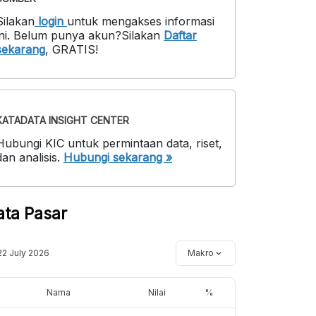
Silakan
login
untuk mengakses informasi
ni
.
Belum punya akun?
Silakan
Daftar
sekarang
,
GRATIS!
KATADATA INSIGHT CENTER
Hubungi KIC untuk permintaan data, riset,
dan analisis.
Hubungi sekarang »
ata Pasar
22 July 2026
Makro
Nama
Nilai
%