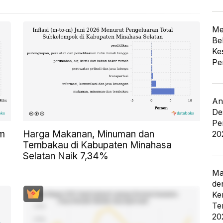
Me
Be
Ke
Pe
An
De
Pe
am
Harga Makanan, Minuman dan
20
Tembakau di Kabupaten Minahasa
Selatan Naik 7,34%
Ma
de
Ke
Te
20