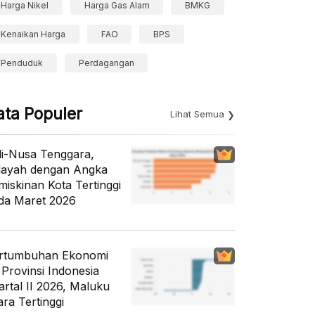
Harga Nikel
Harga Gas Alam
BMKG
Kenaikan Harga
FAO
BPS
Penduduk
Perdagangan
ata Populer
Lihat Semua
li-Nusa Tenggara,
layah dengan Angka
miskinan Kota Tertinggi
da Maret 2026
rtumbuhan Ekonomi
 Provinsi Indonesia
artal II 2026, Maluku
ara Tertinggi