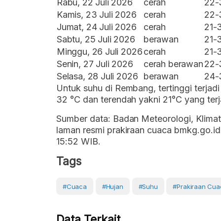
Rabu, 22 Juli 2026
cerah
22-
Kamis, 23 Juli 2026
cerah
22-
Jumat, 24 Juli 2026
cerah
21-
Sabtu, 25 Juli 2026
berawan
21-
Minggu, 26 Juli 2026
cerah
21-
Senin, 27 Juli 2026
cerah berawan
22-
Selasa, 28 Juli 2026
berawan
24-
Untuk suhu di Rembang, tertinggi terjad
32 °C dan terendah yakni 21°C yang terj
Sumber data: Badan Meteorologi, Klimat
laman resmi prakiraan cuaca bmkg.go.id.
15:52 WIB.
Tags
#cuaca
#Hujan
#Suhu
#prakiraan Cua
Data Terkait