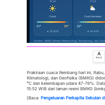
A
Kecil
Prakiraan cuaca Rembang hari ini, Rabu,
Klimatologi, dan Geofisika (BMKG) dido
°C dan kelembapan udara 47-79%. Data i
15:52 WIB dari laman resmi BMKG (bmkg
(Baca:
Pengeluaran Perkapita Sebulan di