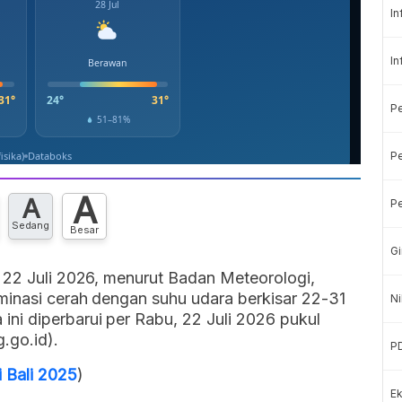
In
In
P
Pe
A
A
Pe
Sedang
Besar
Gi
 22 Juli 2026, menurut Badan Meteorologi,
minasi cerah dengan suhu udara berkisar 22-31
Ni
ni diperbarui per Rabu, 22 Juli 2026 pukul
.go.id).
P
 Bali 2025
)
Ek