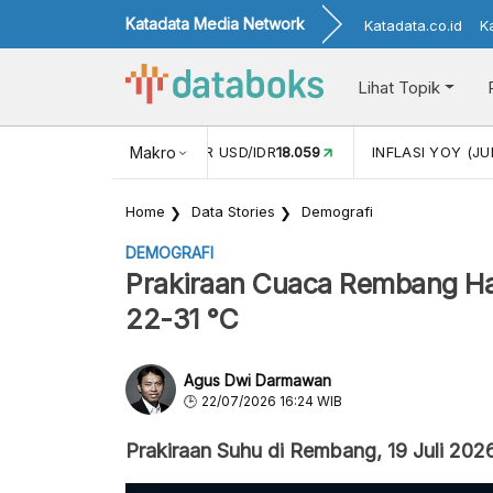
Katadata Media Network
Katadata.co.id
K
Lihat Topik
 (MEI)
1,38
NILAI TUKAR USD/IDR
Makro
18.059
INFLASI YOY (JU
Home
Data Stories
Demografi
DEMOGRAFI
Prakiraan Cuaca Rembang Hari
22-31 °C
Agus Dwi Darmawan
22/07/2026 16:24 WIB
Prakiraan Suhu di Rembang, 19 Juli 202