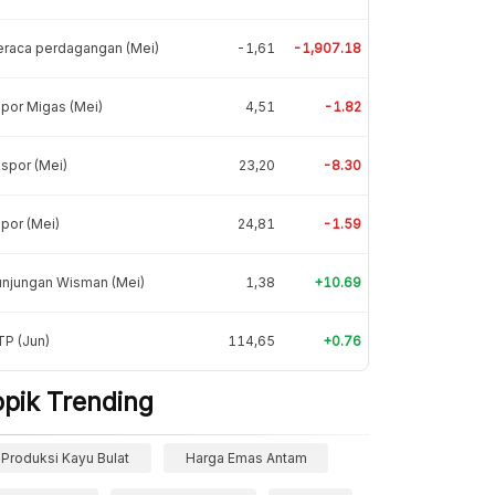
eraca perdagangan (Mei)
-1,61
-1,907.18
por Migas (Mei)
4,51
-1.82
spor (Mei)
23,20
-8.30
por (Mei)
24,81
-1.59
unjungan Wisman (Mei)
1,38
+10.69
P (Jun)
114,65
+0.76
opik Trending
Produksi Kayu Bulat
Harga Emas Antam