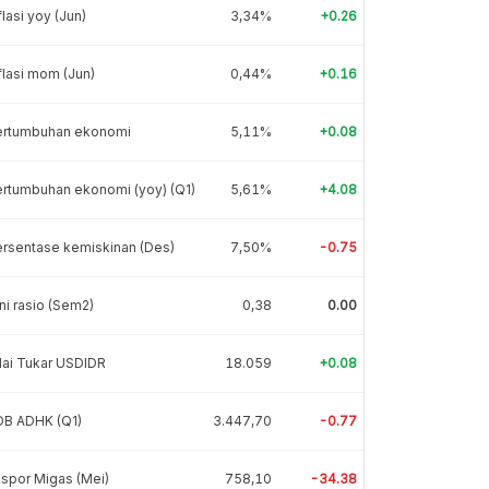
flasi yoy (Jun)
3,34%
+0.26
flasi mom (Jun)
0,44%
+0.16
ertumbuhan ekonomi
5,11%
+0.08
rtumbuhan ekonomi (yoy) (Q1)
5,61%
+4.08
rsentase kemiskinan (Des)
7,50%
-0.75
ni rasio (Sem2)
0,38
0.00
lai Tukar USDIDR
18.059
+0.08
DB ADHK (Q1)
3.447,70
-0.77
spor Migas (Mei)
758,10
-34.38