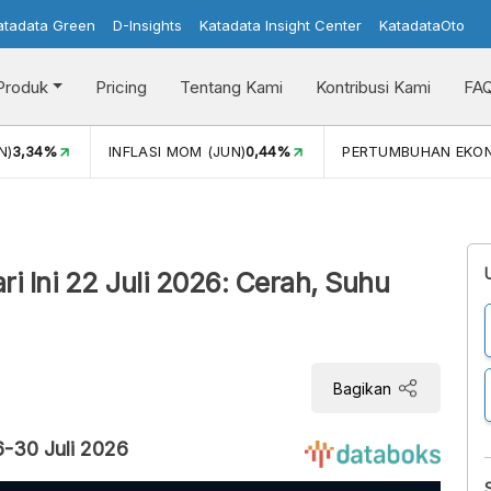
atadata Green
D-Insights
Katadata Insight Center
KatadataOto
Produk
Pricing
Tentang Kami
Kontribusi Kami
FA
N)
3,34%
INFLASI MOM (JUN)
0,44%
PERTUMBUHAN EKO
 Ini 22 Juli 2026: Cerah, Suhu
Bagikan
6-30 Juli 2026