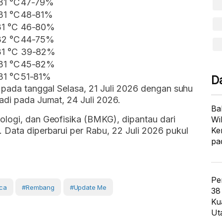
31 °C
47-79%
31 °C
48-81%
31 °C
46-80%
32 °C
44-75%
31 °C
39-82%
31 °C
45-82%
31 °C
51-81%
D
i pada tanggal Selasa, 21 Juli 2026 dengan suhu
adi pada Jumat, 24 Juli 2026.
Ba
ologi, dan Geofisika (BMKG), dipantau dari
Wi
 Data diperbarui per Rabu, 22 Juli 2026 pukul
Ke
pa
Pe
ca
#Rembang
#Update Me
38
Ku
Ut