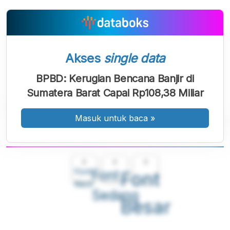
Akses
single data
BPBD: Kerugian Bencana Banjir di
Sumatera Barat Capai Rp108,38 Miliar
Masuk untuk baca
»
A
A
A
Font
Font
Font
Kecil
Sedang
Besar