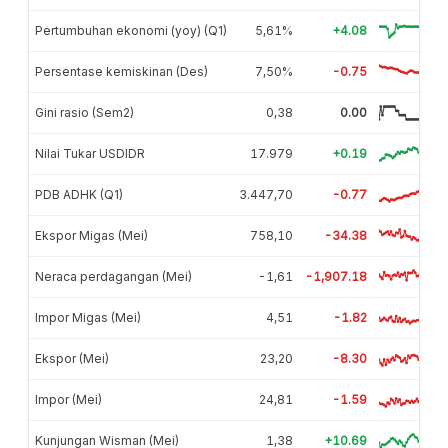
Pertumbuhan ekonomi (yoy) (Q1)
5,61%
+4.08
Persentase kemiskinan (Des)
7,50%
-0.75
Gini rasio (Sem2)
0,38
0.00
Nilai Tukar USDIDR
17.979
+0.19
PDB ADHK (Q1)
3.447,70
-0.77
Ekspor Migas (Mei)
758,10
-34.38
Neraca perdagangan (Mei)
-1,61
-1,907.18
Impor Migas (Mei)
4,51
-1.82
Ekspor (Mei)
23,20
-8.30
Impor (Mei)
24,81
-1.59
Kunjungan Wisman (Mei)
1,38
+10.69