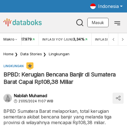
Indonesia
Masuk
Makro
17.979
3,34%
UKAR USD/IDR
INFLASI YOY (JUN)
INFLASI MOM (JUN
Home
Data Stories
Lingkungan
LINGKUNGAN
BPBD: Kerugian Bencana Banjir di Sumatera
Barat Capai Rp108,38 Miliar
Nabilah Muhamad
21/05/2024 11:07 WIB
BPBD Sumatera Barat melaporkan, total kerugian
sementara akibat bencana banjir yang melanda tiga
provinsi di wilayahnya mencapai Rp108,38 miliar.