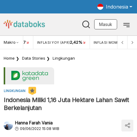
Indonesia
Masuk
Makro
17
2,42%
0,4
KAR USD/IDR
INFLASI YOY (APR)
INFLASI MOM (MAR)
Home
Data Stories
Lingkungan
LINGKUNGAN
Indonesia Miliki 1,16 Juta Hektare Lahan Sawit
Berkelanjutan
Hanna Farah Vania
09/06/2022 15:08 WIB