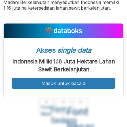
Madani Berkelanjutan menyebutkan Indonesia memiliki
1,16 juta ha ketersediaan lahan sawit berkelanjutan.
Akses
single data
Indonesia Miliki 1,16 Juta Hektare Lahan
Sawit Berkelanjutan
Masuk untuk baca
»
A
A
A
Font
Font
Font
Kecil
Sedang
Besar