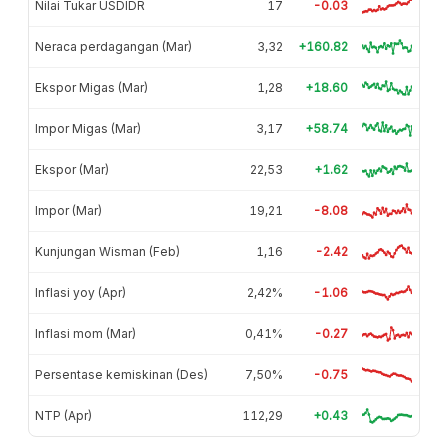
Nilai Tukar USDIDR
17
-0.03
Neraca perdagangan (Mar)
3,32
+160.82
Ekspor Migas (Mar)
1,28
+18.60
Impor Migas (Mar)
3,17
+58.74
Ekspor (Mar)
22,53
+1.62
Impor (Mar)
19,21
-8.08
Kunjungan Wisman (Feb)
1,16
-2.42
Inflasi yoy (Apr)
2,42%
-1.06
Inflasi mom (Mar)
0,41%
-0.27
Persentase kemiskinan (Des)
7,50%
-0.75
NTP (Apr)
112,29
+0.43