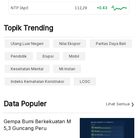
NTP (Apr)
112,29
+0.43
Topik Trending
Utang Luar Negeri
Nilai Ekspor
Paritas Daya Beli
Pendidik
Erupsi
Mobil
Kesehatan Mental
Mi Instan
Indeks Kemahalan Konstruksi
LCGC
Data Populer
Lihat Semua
Gempa Bumi Berkekuatan M
5,3 Guncang Peru