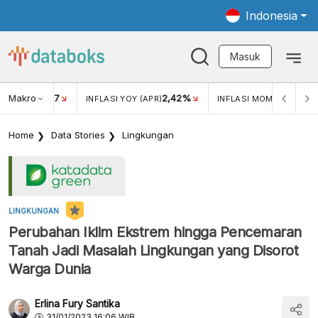
Indonesia
Masuk
Makro
17
2,42%
0,1
KAR USD/IDR
INFLASI YOY (APR)
INFLASI MOM (APR)
Home
Data Stories
Lingkungan
LINGKUNGAN
Perubahan Iklim Ekstrem hingga Pencemaran
Tanah Jadi Masalah Lingkungan yang Disorot
Warga Dunia
Erlina Fury Santika
31/01/2023 16:06 WIB