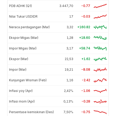
PDB ADHK (Q1)
3.447,70
-0.77
Nilai Tukar USDIDR
17
-0.03
Neraca perdagangan (Mar)
3,32
+160.82
Ekspor Migas (Mar)
1,28
+18.60
Impor Migas (Mar)
3,17
+58.74
Ekspor (Mar)
22,53
+1.62
Impor (Mar)
19,21
-8.08
Kunjungan Wisman (Feb)
1,16
-2.42
Inflasi yoy (Apr)
2,42%
-1.06
Inflasi mom (Apr)
0,13%
-0.28
Persentase kemiskinan (Des)
7,50%
-0.75