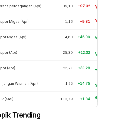
raca perdagangan (Apr)
89,10
-97.32
spor Migas (Apr)
1,16
-9.81
por Migas (Apr)
4,60
+45.09
spor (Apr)
25,30
+12.32
por (Apr)
25,21
+31.28
njungan Wisman (Apr)
1,25
+14.75
TP (Mei)
113,79
+1.34
opik Trending