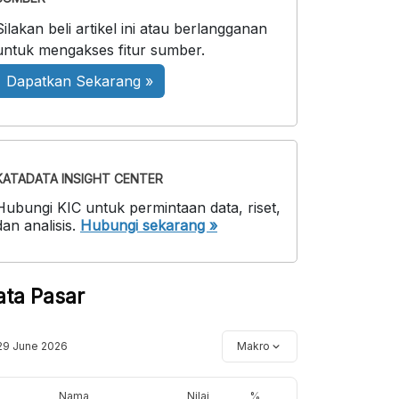
Silakan beli artikel ini atau berlangganan
untuk mengakses fitur sumber.
Dapatkan Sekarang »
KATADATA INSIGHT CENTER
Hubungi KIC untuk permintaan data, riset,
dan analisis.
Hubungi sekarang »
ata Pasar
29 June 2026
Makro
Nama
Nilai
%