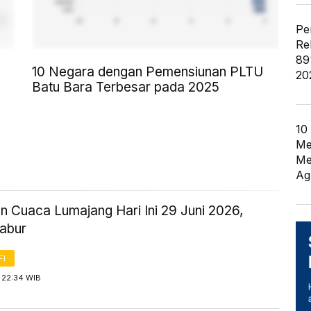
Pe
Re
89
10 Negara dengan Pemensiunan PLTU
20
Batu Bara Terbesar pada 2025
10
Me
Me
Ag
n Cuaca Lumajang Hari Ini 29 Juni 2026,
abur
FI
 22:34 WIB