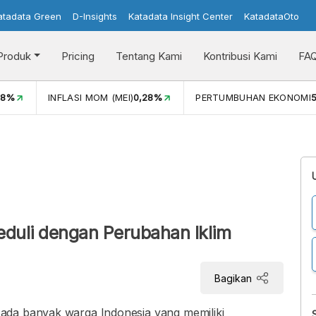
atadata Green
D-Insights
Katadata Insight Center
KatadataOto
Produk
Pricing
Tentang Kami
Kontribusi Kami
FA
08%
INFLASI MOM (MEI)
0,28%
PERTUMBUHAN EKONOMI
5
duli dengan Perubahan Iklim
Bagikan
ada banyak warga Indonesia yang memiliki