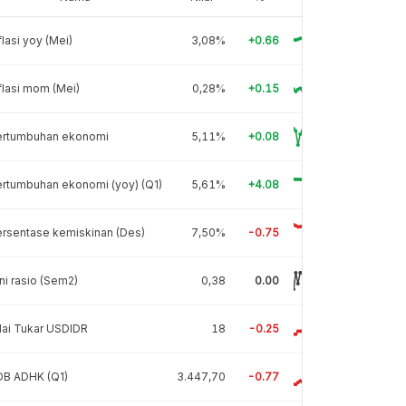
flasi yoy (Mei)
3,08%
+0.66
flasi mom (Mei)
0,28%
+0.15
ertumbuhan ekonomi
5,11%
+0.08
rtumbuhan ekonomi (yoy) (Q1)
5,61%
+4.08
rsentase kemiskinan (Des)
7,50%
-0.75
ni rasio (Sem2)
0,38
0.00
lai Tukar USDIDR
18
-0.25
DB ADHK (Q1)
3.447,70
-0.77