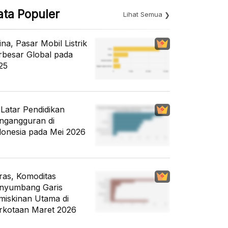
ata Populer
Lihat Semua
ina, Pasar Mobil Listrik
rbesar Global pada
25
i Latar Pendidikan
ngangguran di
donesia pada Mei 2026
ras, Komoditas
nyumbang Garis
miskinan Utama di
rkotaan Maret 2026