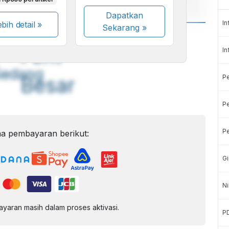
Dapatkan
In
bih detail »
Sekarang
»
A
A
ont
Font
In
Sedang
P
Besar
Pe
Pe
a pembayaran berikut:
Gi
Ni
aran masih dalam proses aktivasi.
P