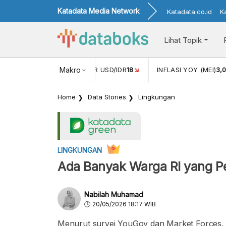
Katadata Media Network
Katadata.co.id
K
Lihat Topik
 (APR)
1,25
NILAI TUKAR USD/IDR
Makro
18
INFLASI YOY (MEI)
3,
Home
Data Stories
Lingkungan
LINGKUNGAN
Ada Banyak Warga RI yang Pe
Nabilah Muhamad
20/05/2026 18:17 WIB
Menurut survei YouGov dan Market Forces, 