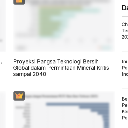
D
Ch
Te
20
,
Proyeksi Pangsa Teknologi Bersih
In
Global dalam Permintaan Mineral Kritis
Pe
sampai 2040
In
Be
Pe
Ke
Pe