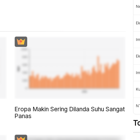
Ne
Ek
Im
Ek
Im
Ku
N
Eropa Makin Sering Dilanda Suhu Sangat
Panas
T