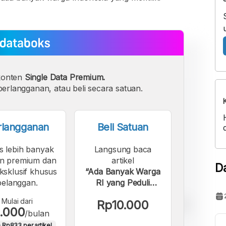
konten
Single Data Premium.
erlangganan, atau beli secara satuan.
rlangganan
Beli Satuan
s lebih banyak
Langsung baca
n premium dan
artikel
D
eksklusif khusus
“Ada Banyak Warga
pelanggan.
RI yang Peduli
dengan Perubahan
Mulai dari
Rp10.000
Iklim”.
.000
/bulan
 Rp833 per artikel