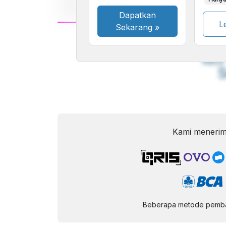
Dapatkan
Le
Sekarang
»
A
Font
F
Kecil
Kami menerim
Beberapa metode pembay