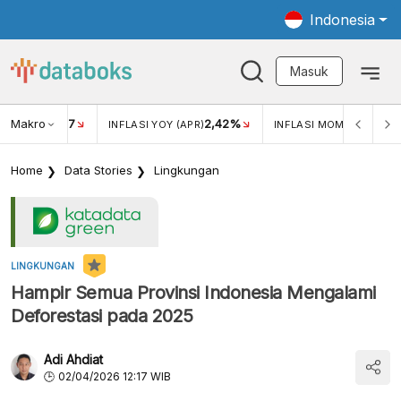
Indonesia
Masuk
Makro
17
2,42%
0,4
KAR USD/IDR
INFLASI YOY (APR)
INFLASI MOM (MAR)
Home
Data Stories
Lingkungan
LINGKUNGAN
Hampir Semua Provinsi Indonesia Mengalami
Deforestasi pada 2025
Adi Ahdiat
02/04/2026 12:17 WIB