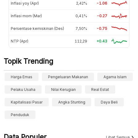
Inflasi yoy (Apr)
2,42%
-1.06
Inflasi mom (Mar)
0,41%
-0.27
Persentase kemiskinan (Des)
7,50%
-0.75
NTP (Apr)
112,29
+0.43
Topik Trending
Harga Emas
Pengeluaran Makanan
Agama Islam
Pelaku Usaha
Nilai Kerugian
Real Estat
Kapitalisasi Pasar
Angka Stunting
Daya Beli
Penduduk
Data Populer
Lihat Semua