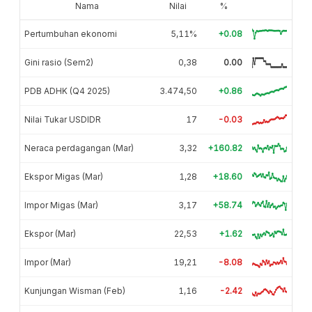
Nama
Nilai
%
Pertumbuhan ekonomi
5,11%
+0.08
Gini rasio (Sem2)
0,38
0.00
PDB ADHK (Q4 2025)
3.474,50
+0.86
Nilai Tukar USDIDR
17
-0.03
Neraca perdagangan (Mar)
3,32
+160.82
Ekspor Migas (Mar)
1,28
+18.60
Impor Migas (Mar)
3,17
+58.74
Ekspor (Mar)
22,53
+1.62
Impor (Mar)
19,21
-8.08
Kunjungan Wisman (Feb)
1,16
-2.42