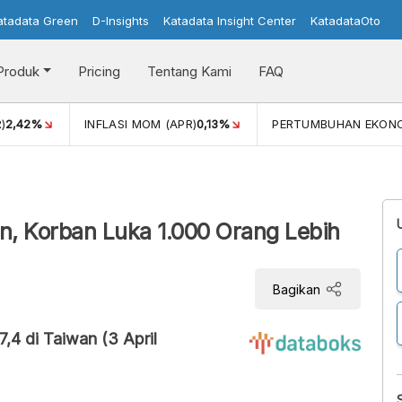
atadata Green
D-Insights
Katadata Insight Center
KatadataOto
Produk
Pricing
Tentang Kami
FAQ
)
2,42%
INFLASI MOM (APR)
0,13%
PERTUMBUHAN EKON
, Korban Luka 1.000 Orang Lebih
Bagikan
4 di Taiwan (3 April