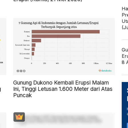
Ha
Pr
Ut
(J
Gu
Er
8 
Gunung Dukono Kembali Erupsi Malam
g
Ini, Tinggi Letusan 1.600 Meter dari Atas
Puncak