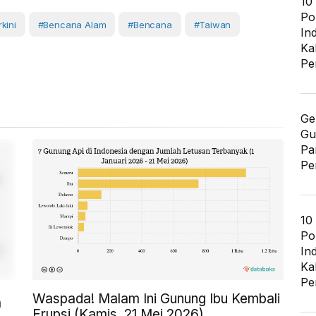
10
Po
kini
#Bencana Alam
#bencana
#Taiwan
In
Ka
Pe
Ge
Gu
Pa
Pe
10
Po
In
Ka
Pe
Waspada! Malam Ini Gunung Ibu Kembali
a
Erupsi (Kamis, 21 Mei 2026)