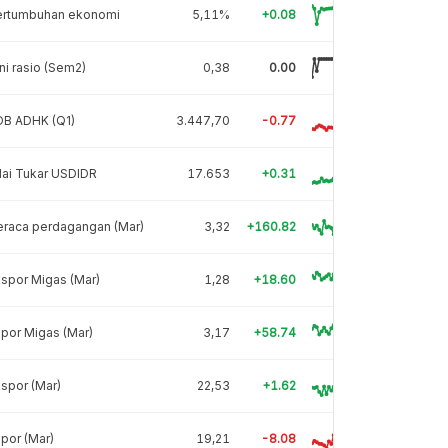
ertumbuhan ekonomi
5,11%
+0.08
ni rasio (Sem2)
0,38
0.00
DB ADHK (Q1)
3.447,70
-0.77
lai Tukar USDIDR
17.653
+0.31
eraca perdagangan (Mar)
3,32
+160.82
spor Migas (Mar)
1,28
+18.60
por Migas (Mar)
3,17
+58.74
spor (Mar)
22,53
+1.62
por (Mar)
19,21
-8.08