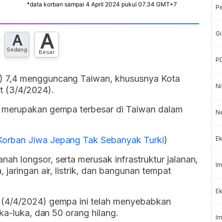
P
A
Gi
A
Sedang
Besar
P
) 7,4 mengguncang Taiwan, khususnya Kota
Ni
t (3/4/2024).
i merupakan gempa terbesar di Taiwan dalam
N
orban Jiwa Jepang Tak Sebanyak Turki
)
Ek
h longsor, serta merusak infrastruktur jalanan,
Im
jaringan air, listrik, dan bangunan tempat
Ek
 (4/4/2024) gempa ini telah menyebabkan
ka-luka, dan 50 orang hilang.
Im