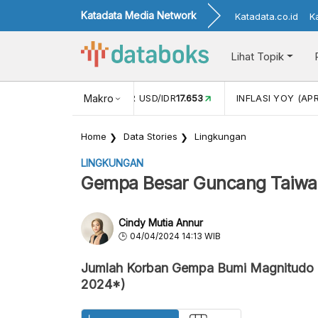
Katadata Media Network
Katadata.co.id
K
Lihat Topik
 (FEB)
1,16
NILAI TUKAR USD/IDR
Makro
17.653
INFLASI YOY (APR
Home
Data Stories
Lingkungan
LINGKUNGAN
Gempa Besar Guncang Taiwan
Cindy Mutia Annur
04/04/2024 14:13 WIB
Jumlah Korban Gempa Bumi Magnitudo 7,
2024*)