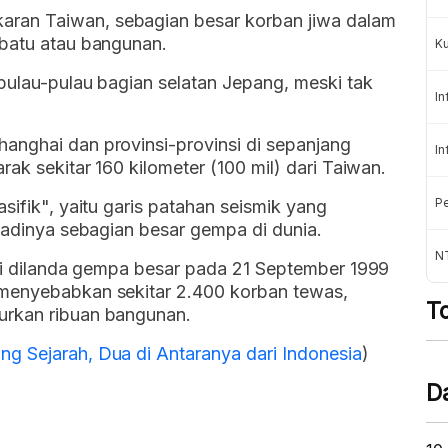
ran Taiwan, sebagian besar korban jiwa dalam
 batu atau bangunan.
K
 pulau-pulau bagian selatan Jepang, meski tak
In
anghai dan provinsi-provinsi di sepanjang
In
rak sekitar 160 kilometer (100 mil) dari Taiwan.
Pe
sifik", yaitu garis patahan seismik yang
rjadinya sebagian besar gempa di dunia.
NT
ali dilanda gempa besar pada 21 September 1999
 menyebabkan sekitar 2.400 korban tewas,
T
urkan ribuan bangunan.
g Sejarah, Dua di Antaranya dari Indonesia
)
D