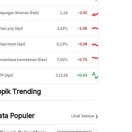
unjungan Wisman (Feb)
1,16
-2.42
flasi yoy (Apr)
2,42%
-1.06
flasi mom (Apr)
0,13%
-0.28
rsentase kemiskinan (Des)
7,50%
-0.75
P (Apr)
112,29
+0.43
opik Trending
ata Populer
Lihat Semua