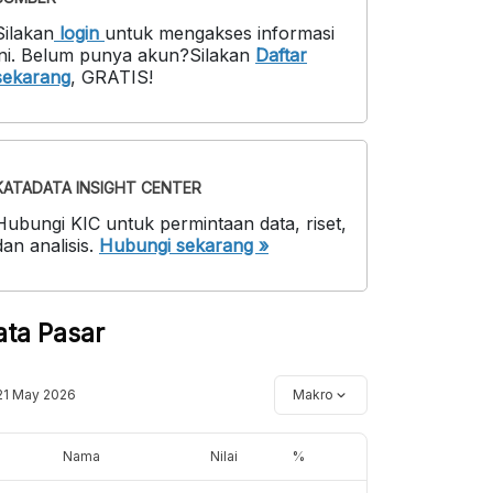
Silakan
login
untuk mengakses informasi
ni
.
Belum punya akun?
Silakan
Daftar
sekarang
,
GRATIS!
KATADATA INSIGHT CENTER
Hubungi KIC untuk permintaan data, riset,
dan analisis.
Hubungi sekarang »
ata Pasar
21 May 2026
Makro
Nama
Nilai
%