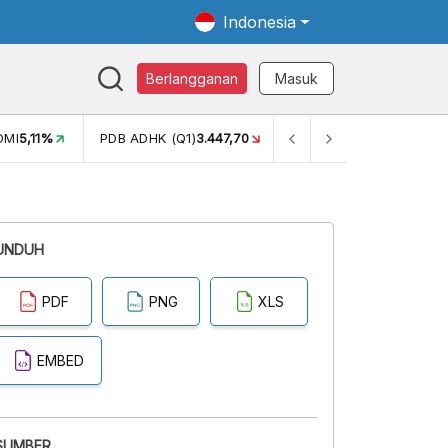
Indonesia
Berlangganan
Masuk
OMI
5,11%
PDB ADHK (Q1)
3.447,70
GINI RASIO (SEM2)
0,38
UNDUH
PDF
PNG
XLS
EMBED
SUMBER