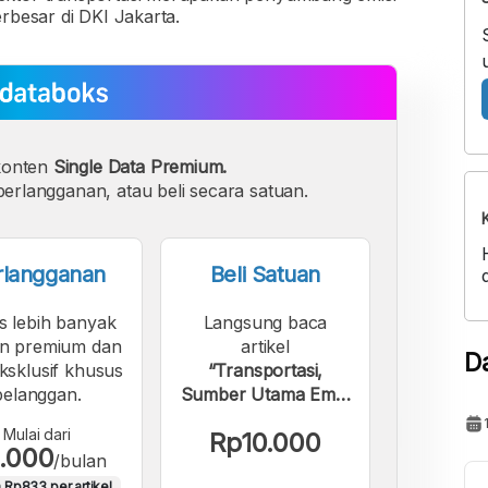
rbesar di DKI Jakarta.
konten
Single Data Premium.
erlangganan, atau beli secara satuan.
rlangganan
Beli Satuan
s lebih banyak
Langsung baca
n premium dan
artikel
D
eksklusif khusus
“Transportasi,
pelanggan.
Sumber Utama Emisi
Gas Rumah Kaca
Mulai dari
Rp10.000
DKI Jakarta”.
.000
/bulan
 Rp833 per artikel