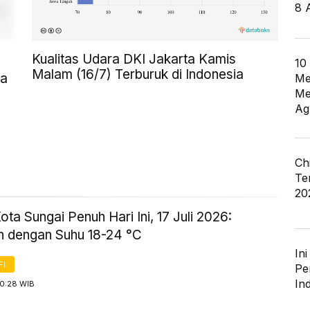
8 
Kualitas Udara DKI Jakarta Kamis
10
Malam (16/7) Terburuk di Indonesia
ia
Me
Me
Ag
Ch
Te
20
ta Sungai Penuh Hari Ini, 17 Juli 2026:
 dengan Suhu 18-24 °C
In
FI
Pe
In
10:28 WIB