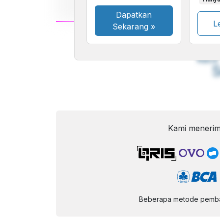
Dapatkan
Le
Sekarang
»
A
Font
F
Kecil
Kami menerim
Beberapa metode pembay