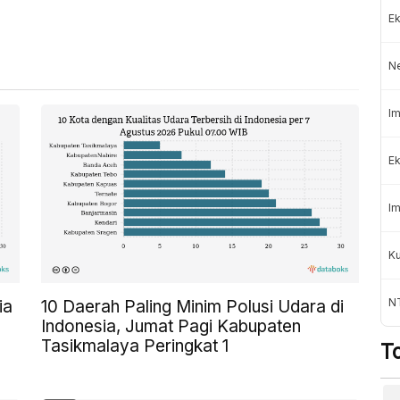
Ek
N
Im
Ek
Im
K
NT
ia
10 Daerah Paling Minim Polusi Udara di
Indonesia, Jumat Pagi Kabupaten
Tasikmalaya Peringkat 1
T