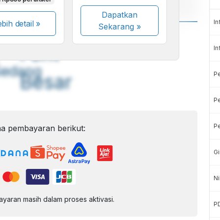
Dapatkan
In
bih detail »
Sekarang
»
A
A
ont
Font
In
Sedang
P
Besar
Pe
Pe
a pembayaran berikut:
Gi
Ni
aran masih dalam proses aktivasi.
P