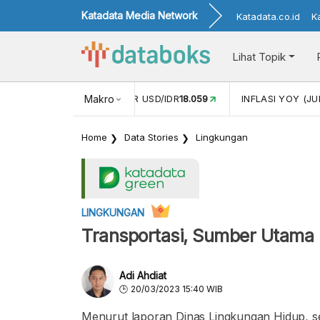
Katadata Media Network
Katadata.co.id
K
Lihat Topik
 (MEI)
1,38
NILAI TUKAR USD/IDR
Makro
18.059
INFLASI YOY (JU
Home
Data Stories
Lingkungan
LINGKUNGAN
Transportasi, Sumber Utama 
Adi Ahdiat
20/03/2023 15:40 WIB
Menurut laporan Dinas Lingkungan Hidup, s