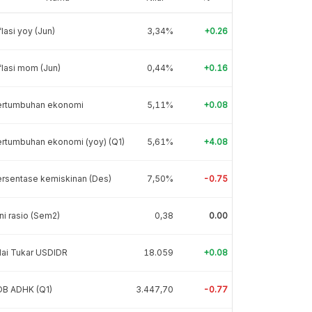
flasi yoy (Jun)
3,34%
+0.26
flasi mom (Jun)
0,44%
+0.16
ertumbuhan ekonomi
5,11%
+0.08
rtumbuhan ekonomi (yoy) (Q1)
5,61%
+4.08
rsentase kemiskinan (Des)
7,50%
-0.75
ni rasio (Sem2)
0,38
0.00
lai Tukar USDIDR
18.059
+0.08
DB ADHK (Q1)
3.447,70
-0.77