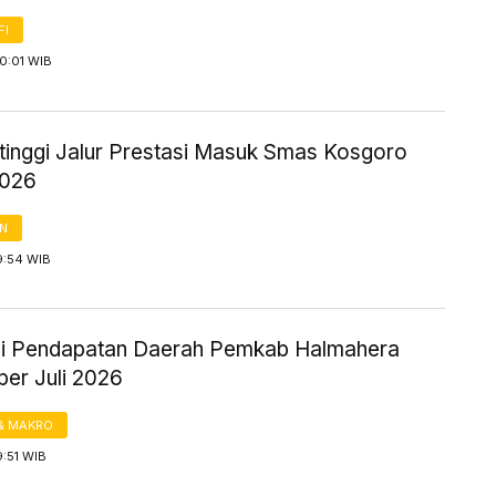
FI
10:01 WIB
rtinggi Jalur Prestasi Masuk Smas Kosgoro
026
AN
9:54 WIB
si Pendapatan Daerah Pemkab Halmahera
per Juli 2026
& MAKRO
9:51 WIB