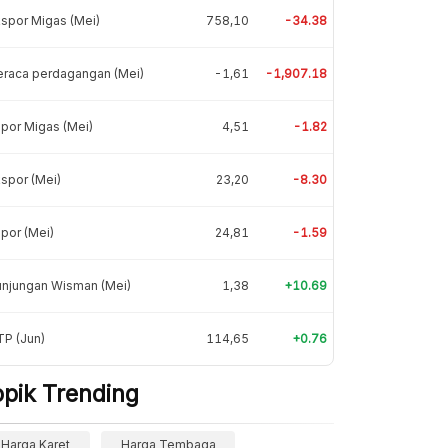
spor Migas (Mei)
758,10
-34.38
eraca perdagangan (Mei)
-1,61
-1,907.18
por Migas (Mei)
4,51
-1.82
spor (Mei)
23,20
-8.30
por (Mei)
24,81
-1.59
unjungan Wisman (Mei)
1,38
+10.69
P (Jun)
114,65
+0.76
opik Trending
Harga Karet
Harga Tembaga