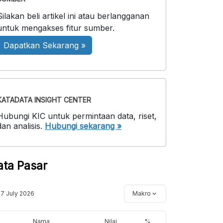
Silakan beli artikel ini atau berlangganan
untuk mengakses fitur sumber.
Dapatkan Sekarang »
KATADATA INSIGHT CENTER
Hubungi KIC untuk permintaan data, riset,
dan analisis.
Hubungi sekarang »
ata Pasar
17 July 2026
Makro
Nama
Nilai
%