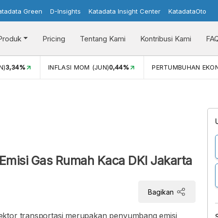
atadata Green
D-Insights
Katadata Insight Center
KatadataOto
Produk
Pricing
Tentang Kami
Kontribusi Kami
FA
N)
3,34%
INFLASI MOM (JUN)
0,44%
PERTUMBUHAN EKO
Emisi Gas Rumah Kaca DKI Jakarta
Bagikan
ektor transportasi merupakan penyumbang emisi