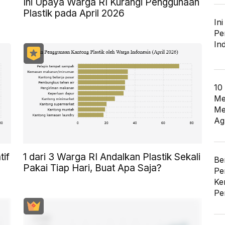
Ini Upaya Warga RI Kurangi Penggunaan
Plastik pada April 2026
In
Pe
In
10
Me
Me
Ag
tif
1 dari 3 Warga RI Andalkan Plastik Sekali
Be
Pakai Tiap Hari, Buat Apa Saja?
Pe
Ke
Pe