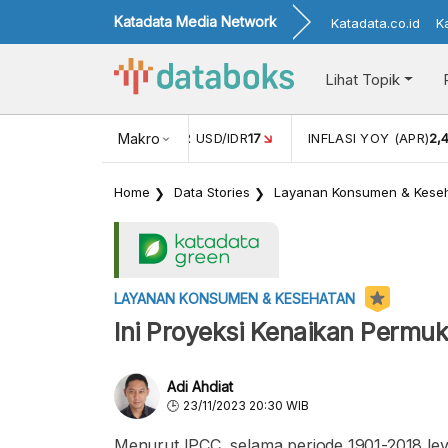
Katadata Media Network
Katadata.co.id
K
Lihat Topik
 (FEB)
1,16
NILAI TUKAR USD/IDR
Makro
17
INFLASI YOY (APR)
2,
Home
Data Stories
Layanan Konsumen & Kese
LAYANAN KONSUMEN & KESEHATAN
Ini Proyeksi Kenaikan Permu
Adi Ahdiat
23/11/2023 20:30 WIB
Menurut IPCC, selama periode 1901-2018 le