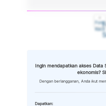
A
Font
F
Kecil
Ingin mendapatkan akses Data S
ekonomis? Si
Dengan berlangganan, Anda ikut memb
Dapatkan: