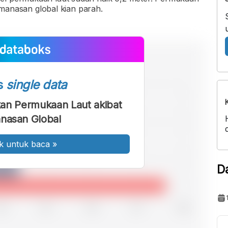
pemanasan global kian parah.
s
single data
ikan Permukaan Laut akibat
nasan Global
k untuk baca
»
D