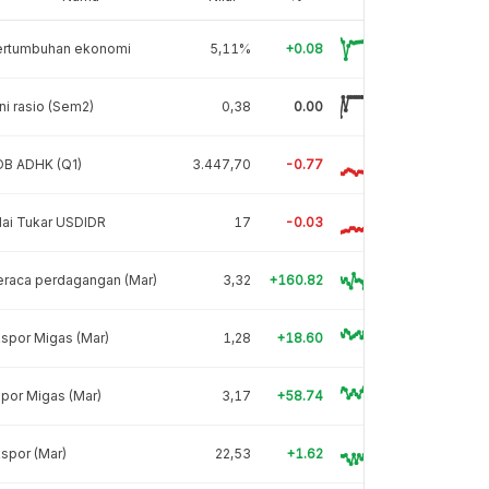
ertumbuhan ekonomi
5,11%
+0.08
ni rasio (Sem2)
0,38
0.00
DB ADHK (Q1)
3.447,70
-0.77
lai Tukar USDIDR
17
-0.03
eraca perdagangan (Mar)
3,32
+160.82
spor Migas (Mar)
1,28
+18.60
por Migas (Mar)
3,17
+58.74
spor (Mar)
22,53
+1.62