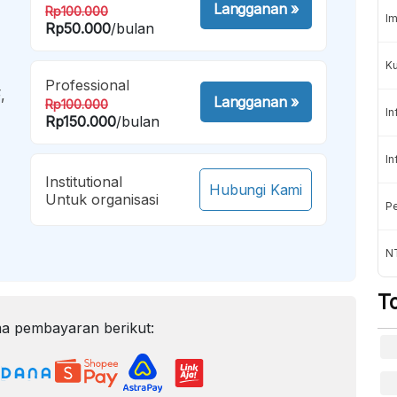
Langganan
»
Rp100.000
Im
Rp50.000
/bulan
K
Professional
,
Langganan
»
Rp100.000
In
Rp150.000
/bulan
In
Institutional
Hubungi Kami
Untuk organisasi
Pe
NT
T
a pembayaran berikut: