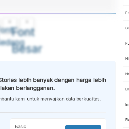
P
A
A
ont
Font
Gi
Sedang
P
Besar
Ni
N
tories lebih banyak dengan harga lebih
lakan berlangganan.
Ek
antu kami untuk menyajikan data berkualitas.
Im
Ek
Basic