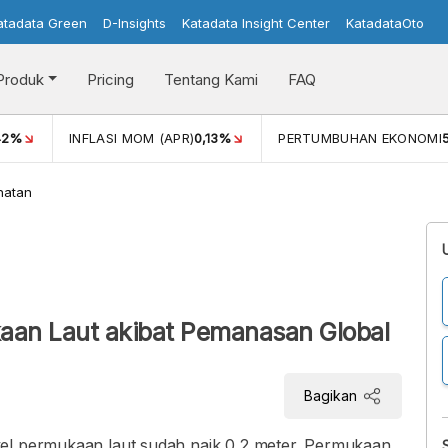
atadata Green
D-Insights
Katadata Insight Center
KatadataOto
Produk
Pricing
Tentang Kami
FAQ
42%
INFLASI MOM (APR)
0,13%
PERTUMBUHAN EKONOMI
hatan
kaan Laut akibat Pemanasan Global
Bagikan
vel permukaan laut sudah naik 0,2 meter. Permukaan