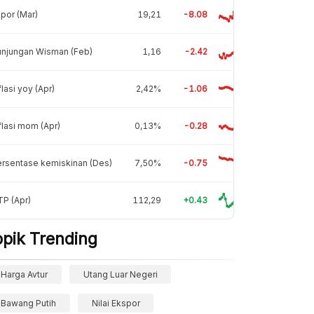
por (Mar)
19,21
-8.08
unjungan Wisman (Feb)
1,16
-2.42
flasi yoy (Apr)
2,42%
-1.06
flasi mom (Apr)
0,13%
-0.28
rsentase kemiskinan (Des)
7,50%
-0.75
P (Apr)
112,29
+0.43
opik Trending
Harga Avtur
Utang Luar Negeri
Bawang Putih
Nilai Ekspor