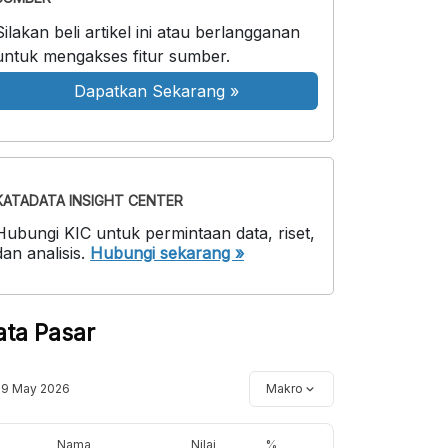
Silakan beli artikel ini atau berlangganan
untuk mengakses fitur sumber.
Dapatkan Sekarang
»
KATADATA INSIGHT CENTER
Hubungi KIC untuk permintaan data, riset,
dan analisis.
Hubungi sekarang »
ata Pasar
19 May 2026
Makro
Nama
Nilai
%