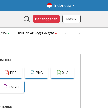
Indonesia
Berlangganan
Masuk
5,11%
PDB ADHK (Q1)
3.447,70
GINI RASIO (SEM2)
0,38
UNDUH
PDF
PNG
XLS
EMBED
SUMBER