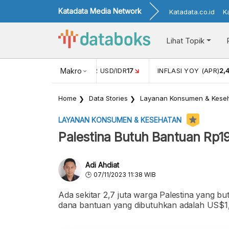
Katadata Media Network
Katadata.co.id
K
Lihat Topik
 (FEB)
1,16
NILAI TUKAR USD/IDR
Makro
17
INFLASI YOY (APR)
2,
Home
Data Stories
Layanan Konsumen & Kese
LAYANAN KONSUMEN & KESEHATAN
Palestina Butuh Bantuan Rp19
Adi Ahdiat
07/11/2023 11:38 WIB
Ada sekitar 2,7 juta warga Palestina yang b
dana bantuan yang dibutuhkan adalah US$1,23 