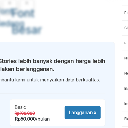
A
A
ont
Font
P
Sedang
Besar
Gi
P
Ni
tories lebih banyak dengan harga lebih
lakan berlangganan.
N
antu kami untuk menyajikan data berkualitas.
Ek
Im
Basic
Langganan
»
Rp100.000
Rp50.000
/bulan
Ek