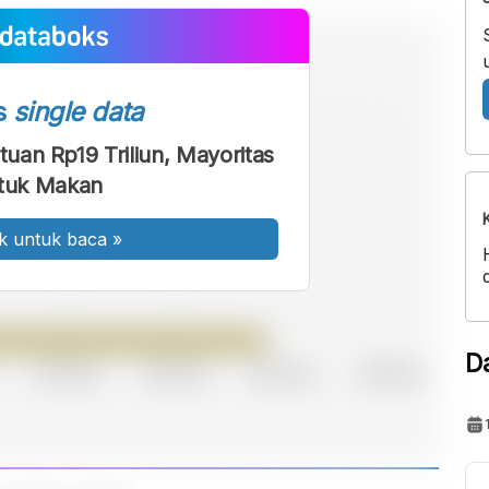
s
single data
tuan Rp19 Triliun, Mayoritas
tuk Makan
k untuk baca
»
D