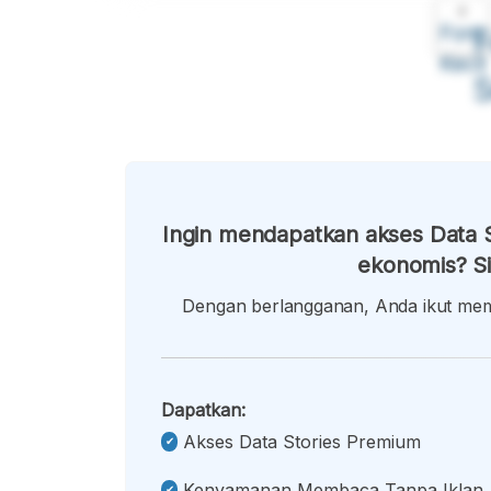
A
Font
F
Kecil
Ingin mendapatkan akses Data S
ekonomis? Si
Dengan berlangganan, Anda ikut memb
Dapatkan:
Akses Data Stories Premium
Kenyamanan Membaca Tanpa Iklan