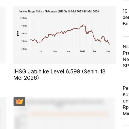
10
de
Ber
Nil
Pr
Ne
SP
IHSG Jatuh ke Level 6.599 (Senin, 18
Mei 2026)
Pe
Ko
un
Rp
Mi