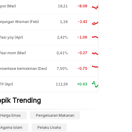
por (Mar)
19,21
-8.08
unjungan Wisman (Feb)
1,16
-2.42
flasi yoy (Apr)
2,42%
-1.06
flasi mom (Mar)
0,41%
-0.27
rsentase kemiskinan (Des)
7,50%
-0.75
P (Apr)
112,29
+0.43
opik Trending
Harga Emas
Pengeluaran Makanan
Agama Islam
Pelaku Usaha