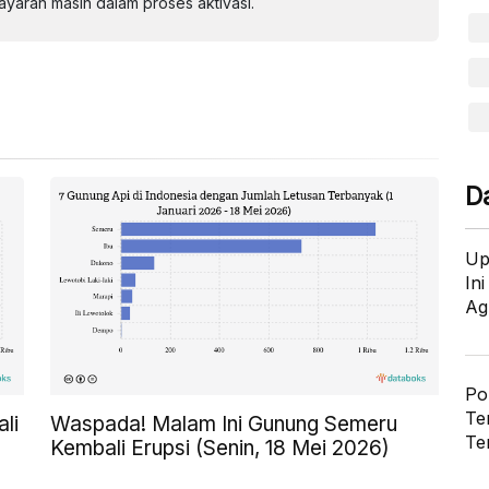
aran masih dalam proses aktivasi.
D
Up
In
Ag
Po
Te
li
Waspada! Malam Ini Gunung Semeru
Te
Kembali Erupsi (Senin, 18 Mei 2026)