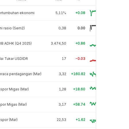
ertumbuhan ekonomi
5,11%
+0.08
ni rasio (Sem2)
0,38
0.00
DB ADHK (Q4 2025)
3.474,50
+0.86
lai Tukar USDIDR
17
-0.03
eraca perdagangan (Mar)
3,32
+160.82
spor Migas (Mar)
1,28
+18.60
por Migas (Mar)
3,17
+58.74
spor (Mar)
22,53
+1.62