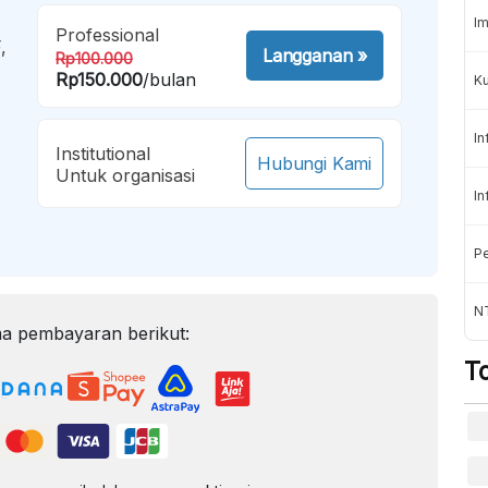
Im
Professional
,
Langganan
»
Rp100.000
Rp150.000
/bulan
K
In
Institutional
Hubungi Kami
Untuk organisasi
In
Pe
NT
a pembayaran berikut:
T