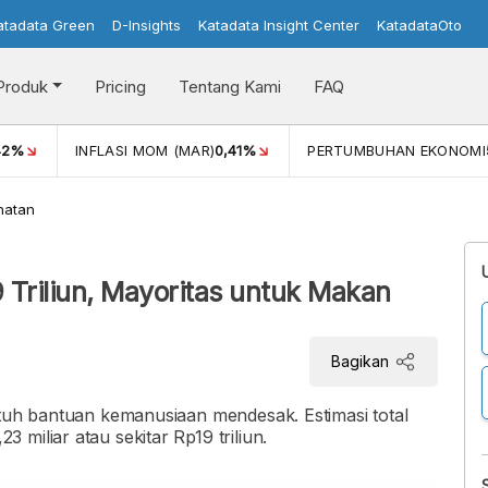
atadata Green
D-Insights
Katadata Insight Center
KatadataOto
Produk
Pricing
Tentang Kami
FAQ
42%
INFLASI MOM (MAR)
0,41%
PERTUMBUHAN EKONOMI
hatan
 Triliun, Mayoritas untuk Makan
Bagikan
utuh bantuan kemanusiaan mendesak. Estimasi total
miliar atau sekitar Rp19 triliun.