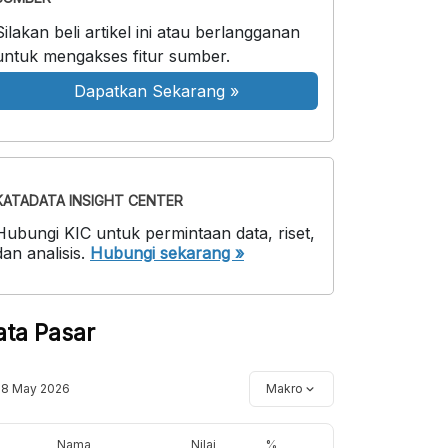
Silakan beli artikel ini atau berlangganan
untuk mengakses fitur sumber.
Dapatkan Sekarang
»
KATADATA INSIGHT CENTER
Hubungi KIC untuk permintaan data, riset,
dan analisis.
Hubungi sekarang »
ata Pasar
18 May 2026
Makro
Nama
Nilai
%