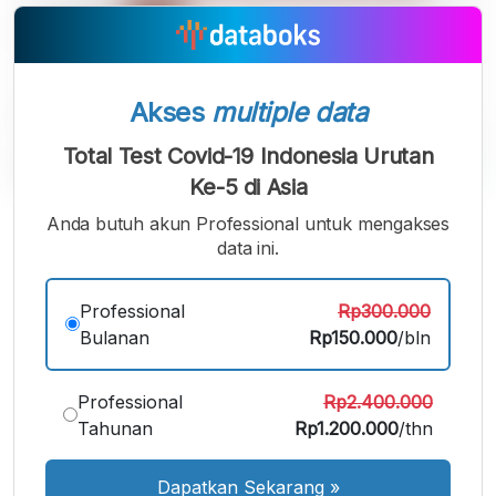
Akses
multiple data
Total Test Covid-19 Indonesia Urutan
Ke-5 di Asia
Anda butuh akun Professional untuk mengakses
A
A
A
Font
data ini.
Font
Font
Kecil
Sedang
Besar
Professional
Rp300.000
Bulanan
Rp150.000
/bln
Professional
Rp2.400.000
Tahunan
Rp1.200.000
/thn
Dapatkan Sekarang
»