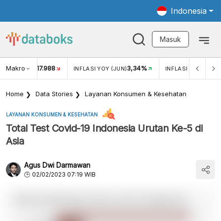
Indonesia
Masuk
Makro
17.988
3,34%
UKAR USD/IDR
INFLASI YOY (JUN)
INFLASI MOM (JUN
Home
Data Stories
Layanan Konsumen & Kesehatan
LAYANAN KONSUMEN & KESEHATAN
Total Test Covid-19 Indonesia Urutan Ke-5 di
Asia
Agus Dwi Darmawan
02/02/2023 07:19 WIB