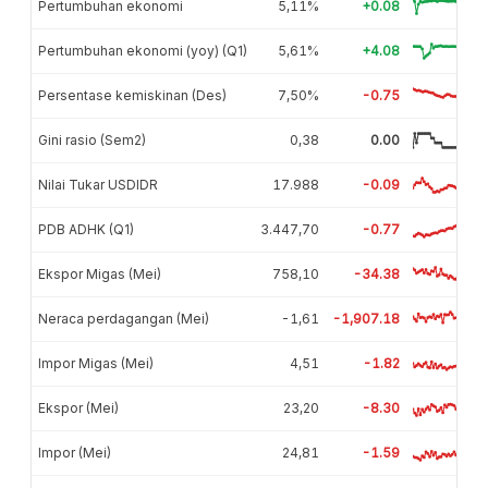
Pertumbuhan ekonomi
5,11%
+0.08
Pertumbuhan ekonomi (yoy) (Q1)
5,61%
+4.08
Persentase kemiskinan (Des)
7,50%
-0.75
Gini rasio (Sem2)
0,38
0.00
Nilai Tukar USDIDR
17.988
-0.09
PDB ADHK (Q1)
3.447,70
-0.77
Ekspor Migas (Mei)
758,10
-34.38
Neraca perdagangan (Mei)
-1,61
-1,907.18
Impor Migas (Mei)
4,51
-1.82
Ekspor (Mei)
23,20
-8.30
Impor (Mei)
24,81
-1.59