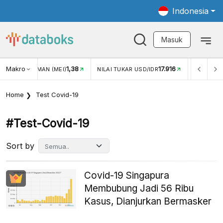
Indonesia
Masuk
Makro
17.916
2,88%
AI TUKAR USD/IDR
INFLASI YOY (JUL)
INFLASI MOM (J
Home
Test Covid-19
#test-Covid-19
Sort by
Covid-19 Singapura
Membubung Jadi 56 Ribu
Kasus, Dianjurkan Bermasker