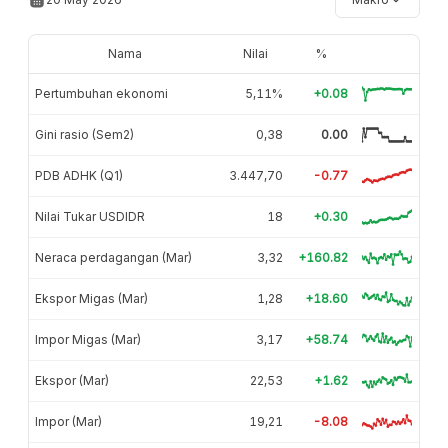
Nama
Nilai
%
Pertumbuhan ekonomi
5,11%
+0.08
Gini rasio (Sem2)
0,38
0.00
PDB ADHK (Q1)
3.447,70
-0.77
Nilai Tukar USDIDR
18
+0.30
Neraca perdagangan (Mar)
3,32
+160.82
Ekspor Migas (Mar)
1,28
+18.60
Impor Migas (Mar)
3,17
+58.74
Ekspor (Mar)
22,53
+1.62
Impor (Mar)
19,21
-8.08