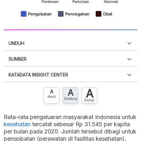
UNDUH
SUMBER
PDF
PNG
Silakan
login
untuk mengakses informasi ini
.
Belum
KATADATA INSIGHT CENTER
punya akun?
Silakan
Daftar sekarang
,
GRATIS!
XLS
EMBED
A
A
Hubungi sekarang »
A
Kecil
Sedang
Besar
Rata-rata pengeluaran masyarakat Indonesia untuk
kesehatan
tercatat sebesar Rp 31.545 per kapita
per bulan pada 2020. Jumlah tersebut dibagi untuk
pengobatan (perawatan di fasilitas kesehatan),