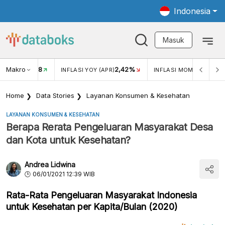
Indonesia
Masuk
Makro
18
2,42%
0,1
KAR USD/IDR
INFLASI YOY (APR)
INFLASI MOM (APR)
Home
Data Stories
Layanan Konsumen & Kesehatan
LAYANAN KONSUMEN & KESEHATAN
Berapa Rerata Pengeluaran Masyarakat Desa
dan Kota untuk Kesehatan?
Andrea Lidwina
06/01/2021 12:39 WIB
Rata-Rata Pengeluaran Masyarakat Indonesia
untuk Kesehatan per Kapita/Bulan (2020)