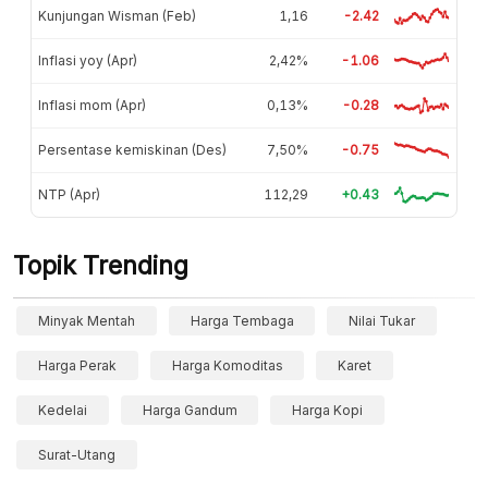
Kunjungan Wisman (Feb)
1,16
-2.42
Inflasi yoy (Apr)
2,42%
-1.06
Inflasi mom (Apr)
0,13%
-0.28
Persentase kemiskinan (Des)
7,50%
-0.75
NTP (Apr)
112,29
+0.43
Topik Trending
Minyak Mentah
Harga Tembaga
Nilai Tukar
Harga Perak
Harga Komoditas
Karet
Kedelai
Harga Gandum
Harga Kopi
Surat-Utang