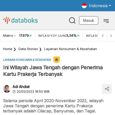
Indonesia
Masuk
Makro
17.979
3,34%
UKAR USD/IDR
INFLASI YOY (JUN)
INFLASI MOM (JUN
Home
Data Stories
Layanan Konsumen & Kesehatan
LAYANAN KONSUMEN & KESEHATAN
Ini Wilayah Jawa Tengah dengan Penerima
Kartu Prakerja Terbanyak
Adi Ahdiat
20/02/2023 18:50 WIB
Selama periode April 2020-November 2022, wilayah
Jawa Tengah dengan penerima Kartu Prakerja
terbanyak adalah Cilacap, Banyumas, dan Tegal.