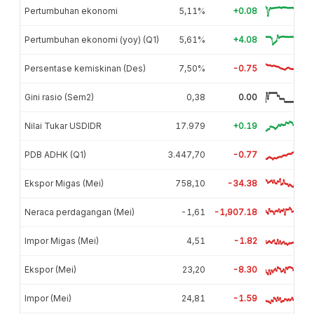
Pertumbuhan ekonomi
5,11%
+0.08
Pertumbuhan ekonomi (yoy) (Q1)
5,61%
+4.08
Persentase kemiskinan (Des)
7,50%
-0.75
Gini rasio (Sem2)
0,38
0.00
Nilai Tukar USDIDR
17.979
+0.19
PDB ADHK (Q1)
3.447,70
-0.77
Ekspor Migas (Mei)
758,10
-34.38
Neraca perdagangan (Mei)
-1,61
-1,907.18
Impor Migas (Mei)
4,51
-1.82
Ekspor (Mei)
23,20
-8.30
Impor (Mei)
24,81
-1.59