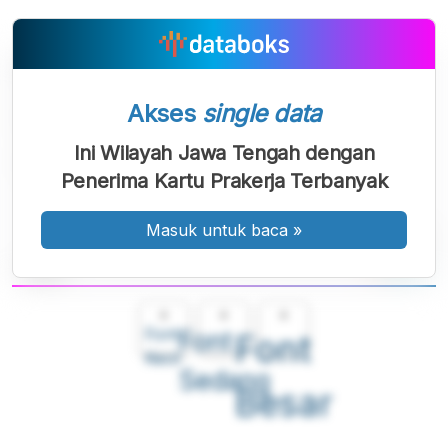
Akses
single data
Ini Wilayah Jawa Tengah dengan
Penerima Kartu Prakerja Terbanyak
Masuk untuk baca
»
A
A
A
Font
Font
Font
Kecil
Sedang
Besar