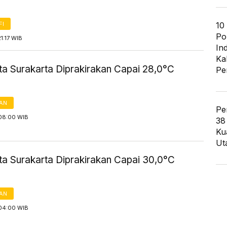
10
FI
Po
1:17 WIB
In
Ka
ta Surakarta Diprakirakan Capai 28,0°C
Pe
AN
Pe
08:00 WIB
38
Ku
Ut
ta Surakarta Diprakirakan Capai 30,0°C
AN
04:00 WIB