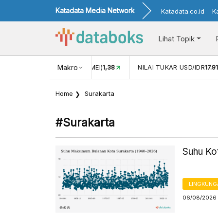
Katadata Media Network
Katadata.co.id
K
Lihat Topik
(MEI)
1,38
NILAI TUKAR USD/IDR
Makro
17.911
INFLASI YOY (JUL)
Home
Surakarta
#surakarta
Suhu Ko
LINGKUNG
06/08/2026