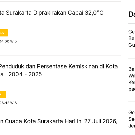
ta Surakarta Diprakirakan Capai 32,0°C
D
Ge
AN
Be
04:00 WIB
Gu
Penduduk dan Persentase Kemiskinan di Kota
Ba
ta | 2004 - 2025
Wi
Ke
pa
FI
06:42 WIB
Ge
Se
n Cuaca Kota Surakarta Hari Ini 27 Juli 2026,
de