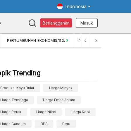
Indonesia
Q
Berlangganan
Masuk
MI
5,11%
PERTUMBUHAN EKONOMI (YOY) (Q1)
5,61%
PDB 
opik Trending
Produksi Kayu Bulat
Harga Minyak
Harga Tembaga
Harga Emas Antam
Harga Perak
Harga Nikel
Harga Kopi
Harga Gandum
BPS
Peru