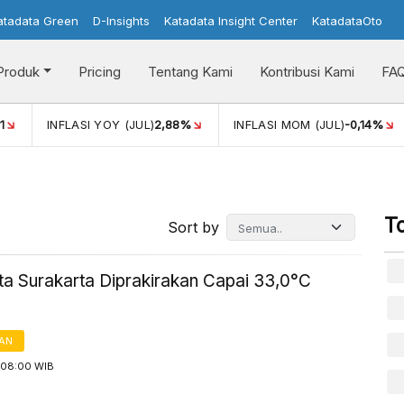
atadata Green
D-Insights
Katadata Insight Center
KatadataOto
Produk
Pricing
Tentang Kami
Kontribusi Kami
FA
2,88%
INFLASI MOM (JUL)
-0,14%
PERTUMBUHAN EKONO
T
Sort by
ta Surakarta Diprakirakan Capai 33,0°C
AN
 08:00 WIB