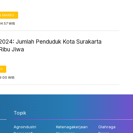
& MAKRO
14:57 WIB
2024: Jumlah Penduduk Kota Surakarta
Ribu Jiwa
FI
09:00 WIB
Topik
Agroindustri
Ketenagakerjaan
Olahraga