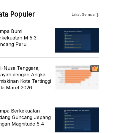
ata Populer
Lihat Semua
mpa Bumi
rkekuatan M 5,3
ncang Peru
li-Nusa Tenggara,
layah dengan Angka
miskinan Kota Tertinggi
da Maret 2026
mpa Berkekuatan
dang Guncang Jepang
ngan Magnitudo 5,4