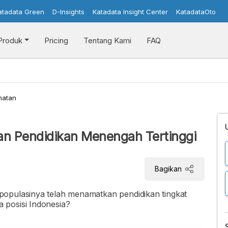
atadata Green
D-Insights
Katadata Insight Center
KatadataOto
Produk
Pricing
Tentang Kami
FAQ
hatan
an Pendidikan Menengah Tertinggi
Bagikan
populasinya telah menamatkan pendidikan tingkat
 posisi Indonesia?