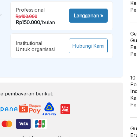
Ka
Professional
Pe
,
Langganan
»
Rp100.000
Rp150.000
/bulan
Ge
Gu
Institutional
Hubungi Kami
Pa
Untuk organisasi
Pe
10
Po
In
a pembayaran berikut:
Ka
Pe
Gu
Er