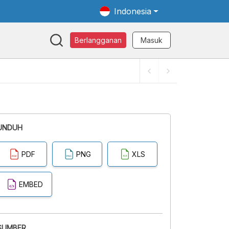
Indonesia
Berlangganan
Masuk
UNDUH
PDF
PNG
XLS
EMBED
SUMBER