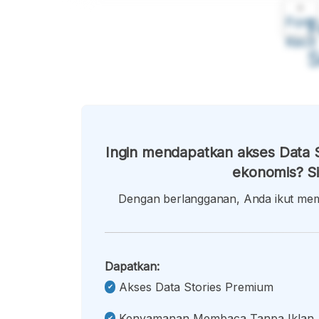
A
Font
F
Kecil
Ingin mendapatkan akses Data S
ekonomis? Si
Dengan berlangganan, Anda ikut memb
Dapatkan:
Akses Data Stories Premium
Kenyamanan Membaca Tanpa Iklan