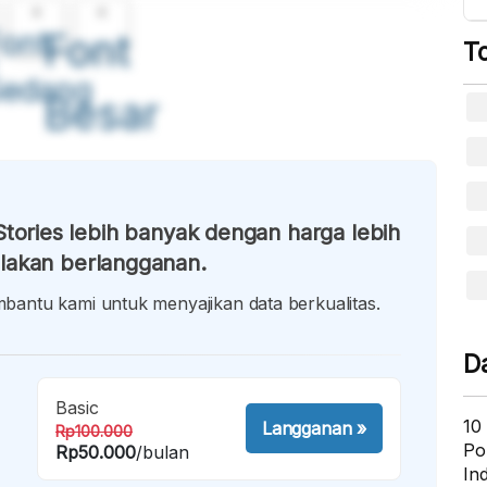
A
A
ont
Font
T
Sedang
Besar
tories lebih banyak dengan harga lebih
lakan berlangganan.
antu kami untuk menyajikan data berkualitas.
D
Basic
10
Langganan
»
Rp100.000
Po
Rp50.000
/bulan
In