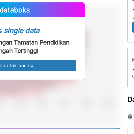
s
single data
ngan Tamatan Pendidikan
gah Tertinggi
k untuk baca
»
D