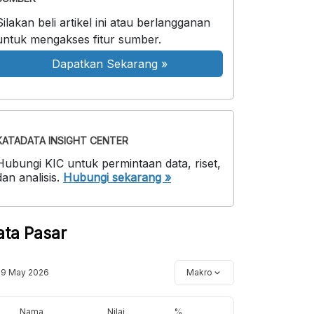
Silakan beli artikel ini atau berlangganan
untuk mengakses fitur sumber.
Dapatkan Sekarang
»
KATADATA INSIGHT CENTER
Hubungi KIC untuk permintaan data, riset,
dan analisis.
Hubungi sekarang »
ata Pasar
19 May 2026
Makro
Nama
Nilai
%