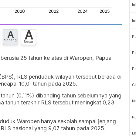
In
In
A
A
P
Sedang
Besar
Pe
berusia 25 tahun ke atas di Waropen, Papua
Pe
 (BPS), RLS penduduk wilayah tersebut berada di
encapai 10,01 tahun pada 2025.
Gi
tahun (0,11%) dibanding tahun sebelumnya yang
Ni
a tahun terakhir RLS tersebut meningkat 0,23
P
nduduk Waropen hanya sekolah sampai jenjang
ata RLS nasional yang 9,07 tahun pada 2025.
Ek