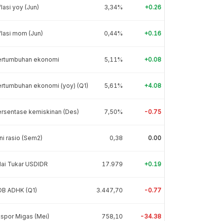
flasi yoy (Jun)
3,34%
+0.26
flasi mom (Jun)
0,44%
+0.16
ertumbuhan ekonomi
5,11%
+0.08
rtumbuhan ekonomi (yoy) (Q1)
5,61%
+4.08
rsentase kemiskinan (Des)
7,50%
-0.75
ni rasio (Sem2)
0,38
0.00
lai Tukar USDIDR
17.979
+0.19
DB ADHK (Q1)
3.447,70
-0.77
spor Migas (Mei)
758,10
-34.38