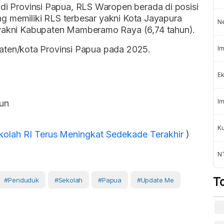
di Provinsi Papua, RLS Waropen berada di posisi
ang memiliki RLS terbesar yakni Kota Jayapura
N
 yakni Kabupaten Mamberamo Raya (6,74 tahun).
upaten/kota Provinsi Papua pada 2025.
Im
Ek
Im
un
K
olah RI Terus Meningkat Sedekade Terakhir
)
NT
T
#Penduduk
#Sekolah
#Papua
#Update Me