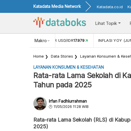
Katadata Media Network
Katadata.co.id
K
Lihat Topik
 (MEI)
1,38
NILAI TUKAR USD/IDR
Makro
17.979
INFLASI YOY (JU
Home
Data Stories
Layanan Konsumen & Kese
LAYANAN KONSUMEN & KESEHATAN
Rata-rata Lama Sekolah di K
Tahun pada 2025
Irfan Fadhlurrahman
11/05/2026 11:28 WIB
Rata-rata Lama Sekolah (RLS) di Kabu
2025)