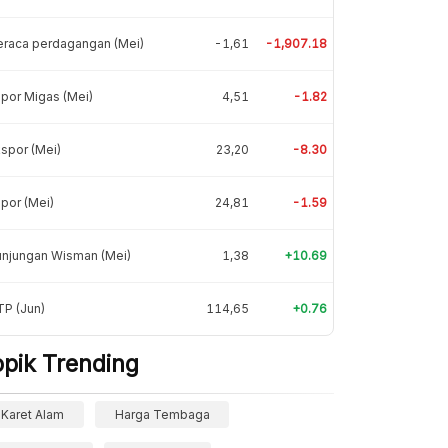
eraca perdagangan (Mei)
-1,61
-1,907.18
por Migas (Mei)
4,51
-1.82
spor (Mei)
23,20
-8.30
por (Mei)
24,81
-1.59
unjungan Wisman (Mei)
1,38
+10.69
P (Jun)
114,65
+0.76
opik Trending
Karet Alam
Harga Tembaga