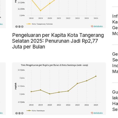
In
Ka
Ge
Mo
Pengeluaran per Kapita Kota Tangerang
Selatan 2025: Penurunan Jadi Rp2,77
Juta per Bulan
Ge
Se
In
Ma
Gu
lak
Har
Se