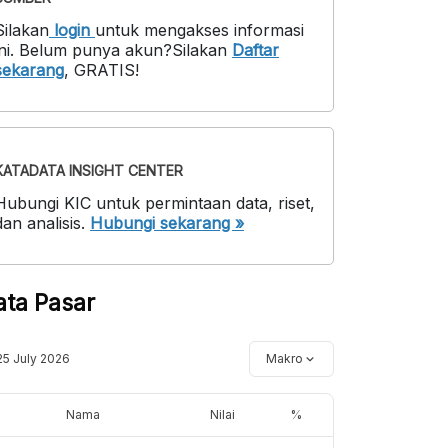
Silakan
login
untuk mengakses informasi
ni
.
Belum punya akun?
Silakan
Daftar
sekarang
,
GRATIS!
KATADATA INSIGHT CENTER
Hubungi KIC untuk permintaan data, riset,
dan analisis.
Hubungi sekarang »
ata Pasar
25 July 2026
Makro
Nama
Nilai
%