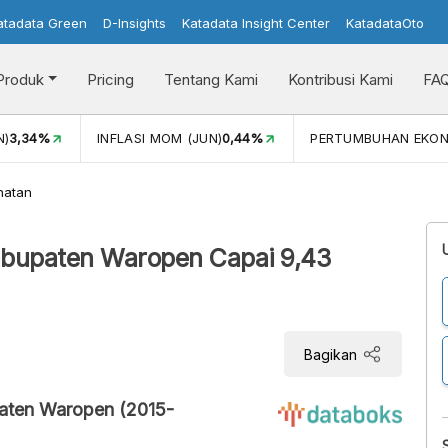
atadata Green
D-Insights
Katadata Insight Center
KatadataOto
Produk
Pricing
Tentang Kami
Kontribusi Kami
FA
N)
3,34%
INFLASI MOM (JUN)
0,44%
PERTUMBUHAN EKO
hatan
abupaten Waropen Capai 9,43
Bagikan
paten Waropen (2015-