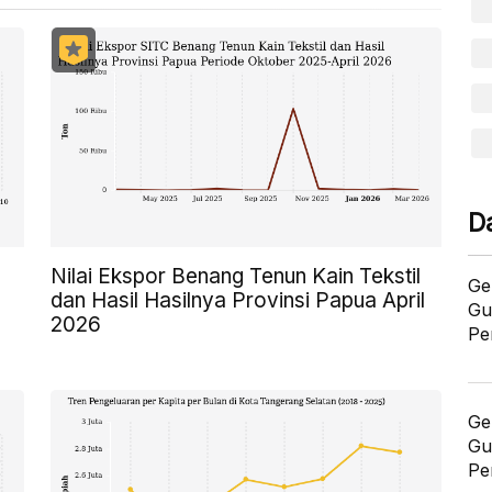
D
Nilai Ekspor Benang Tenun Kain Tekstil
Ge
dan Hasil Hasilnya Provinsi Papua April
Gu
2026
Pe
Ge
Gu
Pe