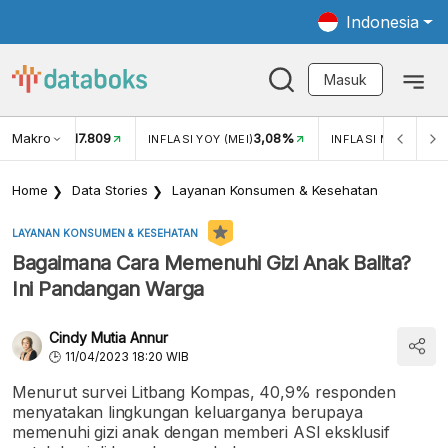
Indonesia
Masuk
Makro
17.809
3,08%
UKAR USD/IDR
INFLASI YOY (MEI)
INFLASI MOM (MEI)
Home
Data Stories
Layanan Konsumen & Kesehatan
LAYANAN KONSUMEN & KESEHATAN
Bagaimana Cara Memenuhi Gizi Anak Balita?
Ini Pandangan Warga
Cindy Mutia Annur
11/04/2023 18:20 WIB
Menurut survei Litbang Kompas, 40,9% responden
menyatakan lingkungan keluarganya berupaya
memenuhi gizi anak dengan memberi ASI eksklusif