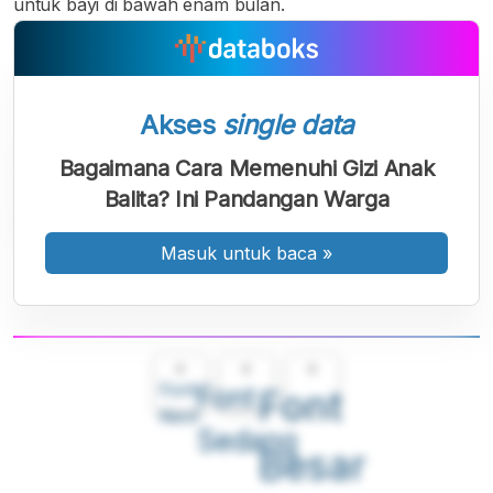
untuk bayi di bawah enam bulan.
Akses
single data
Bagaimana Cara Memenuhi Gizi Anak
Balita? Ini Pandangan Warga
Masuk untuk baca
»
A
A
A
Font
Font
Font
Kecil
Sedang
Besar