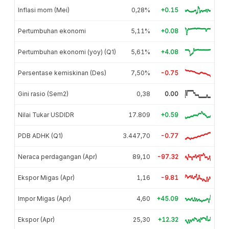
Inflasi mom (Mei)
0,28%
+0.15
Pertumbuhan ekonomi
5,11%
+0.08
Pertumbuhan ekonomi (yoy) (Q1)
5,61%
+4.08
Persentase kemiskinan (Des)
7,50%
-0.75
Gini rasio (Sem2)
0,38
0.00
Nilai Tukar USDIDR
17.809
+0.59
PDB ADHK (Q1)
3.447,70
-0.77
Neraca perdagangan (Apr)
89,10
-97.32
Ekspor Migas (Apr)
1,16
-9.81
Impor Migas (Apr)
4,60
+45.09
Ekspor (Apr)
25,30
+12.32